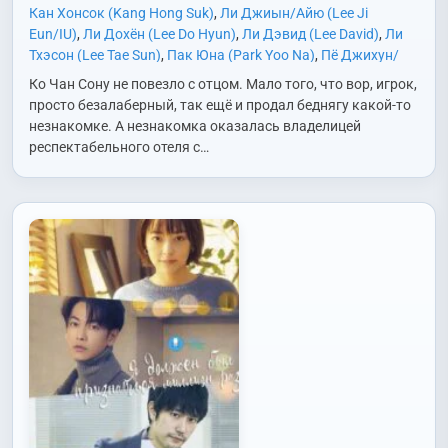
Кан Хонсок (Kang Hong Suk)
,
Ли Джиын/Айю (Lee Ji
Eun/IU)
,
Ли Дохён (Lee Do Hyun)
,
Ли Дэвид (Lee David)
,
Ли
Тхэсон (Lee Tae Sun)
,
Пак Юна (Park Yoo Na)
,
Пё Джихун/
ПиО (Pyo Ji Hoon/P.O)
,
Пэ Хэсон (Bae Hae Sun)
,
Син
Ко Чан Сону не повезло с отцом. Мало того, что вор, игрок,
Джонгын (Shin Jung Geun)
,
Со Исук (Seo Yi Sook)
,
Чо Ара
просто безалаберный, так ещё и продал беднягу какой-то
(Jo Ah Ra)
,
Чо Хёнчхоль (Cho Hyun Chul)
незнакомке. А незнакомка оказалась владелицей
респектабельного отеля с…