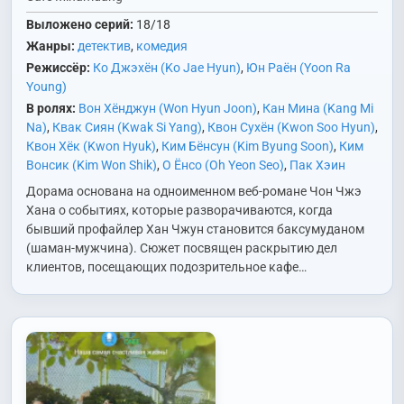
Выложено серий:
18/18
Жанры:
детектив
,
комедия
Режиссёр:
Ко Джэхён (Ko Jae Hyun)
,
Юн Раён (Yoon Ra
Young)
В ролях:
Вон Хёнджун (Won Hyun Joon)
,
Кан Мина (Kang Mi
Na)
,
Квак Сиян (Kwak Si Yang)
,
Квон Сухён (Kwon Soo Hyun)
,
Квон Хёк (Kwon Hyuk)
,
Ким Бёнсун (Kim Byung Soon)
,
Ким
Вонсик (Kim Won Shik)
,
О Ёнсо (Oh Yeon Seo)
,
Пак Хэин
(Park Hae In)
,
Пэк Соху (Baek Seo Hoo)
,
Пэк Сыник (Baek
Дорама основана на одноименном веб-романе Чон Чжэ
Seung Ik)
,
Со Ингук (Seo In Gook)
,
Хван Джинхи/Хван
Хана о событиях, которые разворачиваются, когда
Усыльхе (Hwang Jin Hee/Hwang Woo Seul Hye)
,
Хо Джэхо
бывший профайлер Хан Чжун становится баксумуданом
(Heo Jae Ho)
,
Чон Даын (Jung Da Eun)
,
Чон Мансик (Jung
(шаман-мужчина). Сюжет посвящен раскрытию дел
Man Shik)
,
Чон Хаджун (Jung Ha Joon)
,
Чон Ынпё (Jung Eun
клиентов, посещающих подозрительное кафе…
Pyo)