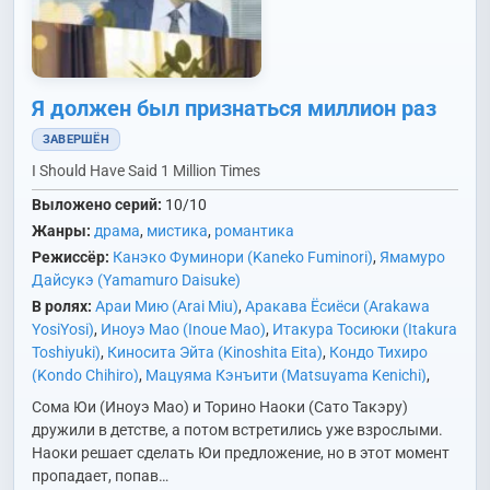
Я должен был признаться миллион раз
ЗАВЕРШЁН
I Should Have Said 1 Million Times
Выложено серий:
10/10
Жанры:
драма
,
мистика
,
романтика
Режиссёр:
Канэко Фуминори (Kaneko Fuminori)
,
Ямамуро
Дайсукэ (Yamamuro Daisuke)
В ролях:
Араи Мию (Arai Miu)
,
Аракава Ёсиёси (Arakawa
YosiYosi)
,
Иноуэ Мао (Inoue Mao)
,
Итакура Тосиюки (Itakura
Toshiyuki)
,
Киносита Эйта (Kinoshita Eita)
,
Кондо Тихиро
(Kondo Chihiro)
,
Мацуяма Кэнъити (Matsuyama Kenichi)
,
Нагатомо Икума (Nagatomo Ikuma)
,
Носэ Карина (Nose
Сома Юи (Иноуэ Мао) и Торино Наоки (Сато Такэру)
Karina)
,
Сакамото Манато (Sakamoto Manato)
,
Сакура
дружили в детстве, а потом встретились уже взрослыми.
Итика (Sakura Ichika)
,
Сато Такэру (Sato Takeru)
,
Сёдзи
Наоки решает сделать Юи предложение, но в этот момент
Юсукэ (Shoji Yusuke)
,
Сим Ынгён (Shim Eun Kyung)
,
Сота
пропадает, попав…