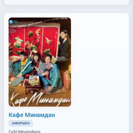
Рёсукэ (Sota Ryosuke)
,
Сюмпутэй Сёта (Shunputei Shota)
,
Хираива Ками (Hiraiwa Kami)
,
Хоси Моэка (Hoshi Moeka)
Кафе Минамдан
ЗАВЕРШЁН
Café Minamdang