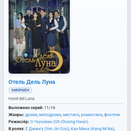
Отель Дель Луна
ЗАВЕРШЁН
Hotel del Luna
Выложено серий:
11/16
Жанры:
драма
,
мелодрама
,
мистика
,
романтика
,
фэнтези
Режиссёр:
О Чхунхван (Oh Choong Hwan)
В ролях:
Ё Джингу (Yeo Jin Goo)
,
Кан Мина (Kang Mi Na)
,