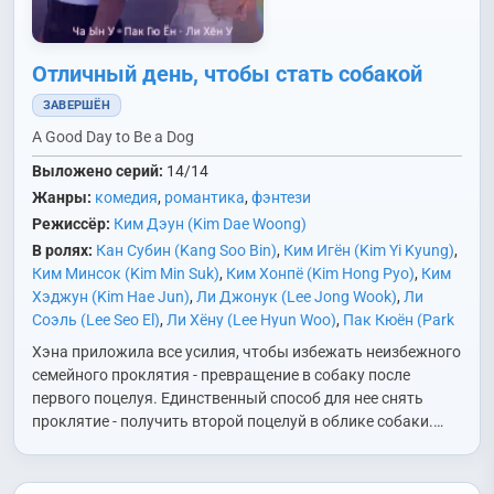
Отличный день, чтобы стать собакой
ЗАВЕРШЁН
A Good Day to Be a Dog
Выложено серий:
14/14
Жанры:
комедия
,
романтика
,
фэнтези
Режиссёр:
Ким Дэун (Kim Dae Woong)
В ролях:
Кан Субин (Kang Soo Bin)
,
Ким Игён (Kim Yi Kyung)
,
Ким Минсок (Kim Min Suk)
,
Ким Хонпё (Kim Hong Pyo)
,
Ким
Хэджун (Kim Hae Jun)
,
Ли Джонук (Lee Jong Wook)
,
Ли
Соэль (Lee Seo El)
,
Ли Хёну (Lee Hyun Woo)
,
Пак Кюён (Park
Kyu Young)
,
Пак Хэин (Park Hae In)
,
Рю Абель (Ryu Abel)
,
Хэна приложила все усилия, чтобы избежать неизбежного
Сим Ванджун (Shim Wan Joon)
,
Син Джунхан (Shin Jun
семейного проклятия - превращение в собаку после
Hang)
,
Сон Ёна (Song Young Ah)
,
Чо Аён (Jo Ah Young)
,
Чо
первого поцелуя. Единственный способ для нее снять
Джинсе (Cho Jin Se)
,
Чон Ёнджу (Jung Yeon Joo)
,
Чха Ыну
проклятие - получить второй поцелуй в облике собаки.…
(Cha Eun Woo)
,
Ю Сынмок (Yoo Seung Mok)
,
Юн Хёнсу (Yoon
Hyun Soo)