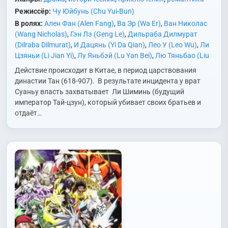
Режиссёр:
Чу Юйбунь (Chu Yui-Bun)
В ролях:
Ален Фан (Alen Fang)
,
Ва Эр (Wa Er)
,
Ван Николас
(Wang Nicholas)
,
Гэн Лэ (Geng Le)
,
Дильраба Дилмурат
(Dilraba Dilmurat)
,
И Дацянь (Yi Da Qian)
,
Лео У (Leo Wu)
,
Ли
Цзяньи (Li Jian Yi)
,
Лу Яньбэй (Lu Yan Bei)
,
Лю Тяньбао (Liu
Tian Bao)
,
Лю Цзиньлун (Liu Jin Long)
,
Лю Чусюань (Liu Chu
Действие происходит в Китае, в период царствования
Xuan)
,
Лю Юйнин (Liu Yu Ning)
,
Сюй Жунчжэнь (Xu Rong
династии Тан (618-907). В результате инцидента у врат
Zhen)
,
Тан Цзяньчан (Tan Jian Chang)
,
Тянь Юйпэн (Tian Yu
Суаньу власть захватывает Ли Шиминь (будущий
Peng)
,
У Чунсюань (Wu Chong Xuan)
,
Цзинь Сун (Jin Song)
,
император Тай-цзун), который убивает своих братьев и
Цзян Сяолинь (Jiang Xiao Lin)
,
Чжао Лусы (Zhao Lu Si)
,
Чэн
отдаёт…
Тайшэнь (Cheng Tai Shen)
,
Чэн Чэн (Cheng Cheng)
,
Ян
Минна (Yang Ming Na)