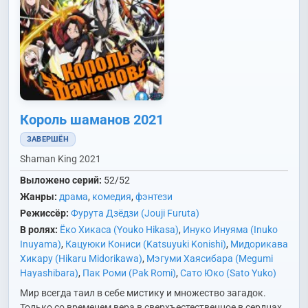
Король шаманов 2021
ЗАВЕРШЁН
Shaman King 2021
Выложено серий:
52/52
Жанры:
драма
,
комедия
,
фэнтези
Режиссёр:
Фурута Дзёдзи (Jouji Furuta)
В ролях:
Ёко Хикаса (Youko Hikasa)
,
Инуко Инуяма (Inuko
Inuyama)
,
Кацуюки Кониси (Katsuyuki Konishi)
,
Мидорикава
Хикару (Hikaru Midorikawa)
,
Мэгуми Хаясибара (Megumi
Hayashibara)
,
Пак Роми (Pak Romi)
,
Сато Юко (Sato Yuko)
Мир всегда таил в себе мистику и множество загадок.
Только со временем вера в сверхъестественное в сердцах