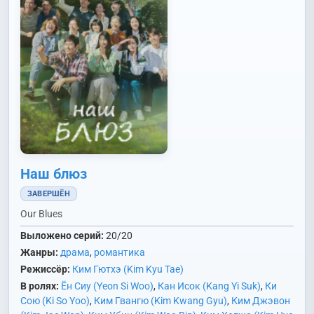
Наш блюз
ЗАВЕРШЁН
Our Blues
Выложено серий:
20/20
Жанры:
драма
,
романтика
Режиссёр:
Ким Гютхэ (Kim Kyu Tae)
В ролях:
Ён Сиу (Yeon Si Woo)
,
Кан Исок (Kang Yi Suk)
,
Ки
Сою (Ki So Yoo)
,
Ким Гвангю (Kim Kwang Gyu)
,
Ким Джэвон