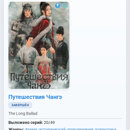
Путешествия Чангэ
ЗАВЕРШЁН
The Long Ballad
Выложено серий:
20/49
Жанры:
драма
,
исторический
,
приключения
,
романтика