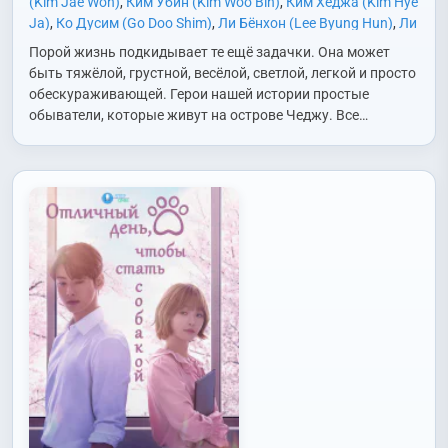
(Kim Jae Won)
,
Ким Убин (Kim Woo Bin)
,
Ким Хеджа (Kim Hye
Ja)
,
Ко Дусим (Go Doo Shim)
,
Ли Бёнхон (Lee Byung Hun)
,
Ли
Джонын (Lee Jeong Eun)
,
Нам Гюхи (Nam Kyu Hee)
,
Но
Порой жизнь подкидывает те ещё задачки. Она может
Юнсо (No Yun Seo)
,
Ом Джонхва (Uhm Jung Hwa)
,
Пак
быть тяжёлой, грустной, весёлой, светлой, легкой и просто
Джихван (Park Ji Hwan)
,
Пак Санвон (Park Sang Won
обескураживающей. Герои нашей истории простые
(1997))
,
Пэ Хёнсон (Bae Hyun Sung)
,
Рю Хэджун (Ryu Hae
обыватели, которые живут на острове Чеджу. Все…
Jun)
,
Сим Дальги (Shim Dal Gi)
,
Син Мина (Shin Min Ah)
,
Хан
Джимин (Han Ji Min)
,
Чо Хеджон (Cho Hye Jung)
,
Чха
Сынвон (Cha Seung Won)
,
Чхве Ёнджун (Choi Young Joon)