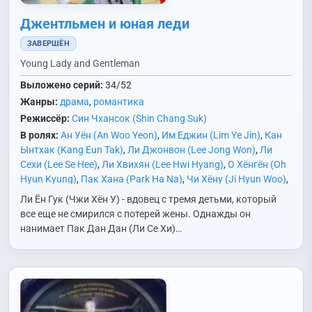
Джентльмен и юная леди
ЗАВЕРШЁН
Young Lady and Gentleman
Выложено серий:
34/52
Жанры:
драма
,
романтика
Режиссёр:
Син Чхансок (Shin Chang Suk)
В ролях:
Ан Уён (An Woo Yeon)
,
Им Еджин (Lim Ye Jin)
,
Кан
Ынтхак (Kang Eun Tak)
,
Ли Джонвон (Lee Jong Won)
,
Ли
Сехи (Lee Se Hee)
,
Ли Хвихян (Lee Hwi Hyang)
,
О Хёнгён (Oh
Hyun Kyung)
,
Пак Хана (Park Ha Na)
,
Чи Хёну (Ji Hyun Woo)
,
Чха Хваён (Cha Hwa Yeon)
,
Чхве Мёнбин (Choi Myung Bin)
,
Ли Ён Гук (Чжи Хён У) - вдовец с тремя детьми, который
Юн Джини (Yoon Jin Yi)
все еще не смирился с потерей жены. Однажды он
нанимает Пак Дан Дан (Ли Се Хи)…