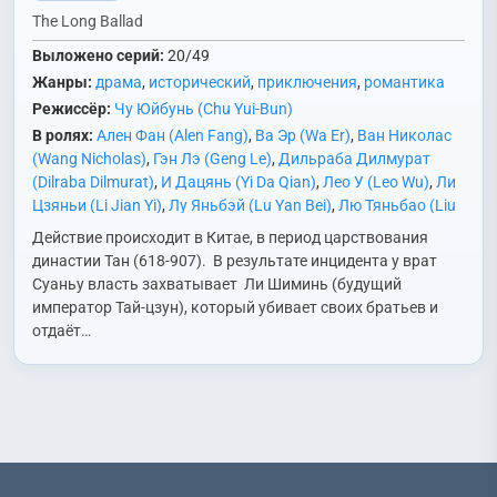
The Long Ballad
Выложено серий:
20/49
Жанры:
драма
,
исторический
,
приключения
,
романтика
Режиссёр:
Чу Юйбунь (Chu Yui-Bun)
В ролях:
Ален Фан (Alen Fang)
,
Ва Эр (Wa Er)
,
Ван Николас
(Wang Nicholas)
,
Гэн Лэ (Geng Le)
,
Дильраба Дилмурат
(Dilraba Dilmurat)
,
И Дацянь (Yi Da Qian)
,
Лео У (Leo Wu)
,
Ли
Цзяньи (Li Jian Yi)
,
Лу Яньбэй (Lu Yan Bei)
,
Лю Тяньбао (Liu
Tian Bao)
,
Лю Цзиньлун (Liu Jin Long)
,
Лю Чусюань (Liu Chu
Действие происходит в Китае, в период царствования
Xuan)
,
Лю Юйнин (Liu Yu Ning)
,
Сюй Жунчжэнь (Xu Rong
династии Тан (618-907). В результате инцидента у врат
Zhen)
,
Тан Цзяньчан (Tan Jian Chang)
,
Тянь Юйпэн (Tian Yu
Суаньу власть захватывает Ли Шиминь (будущий
Peng)
,
У Чунсюань (Wu Chong Xuan)
,
Цзинь Сун (Jin Song)
,
император Тай-цзун), который убивает своих братьев и
Цзян Сяолинь (Jiang Xiao Lin)
,
Чжао Лусы (Zhao Lu Si)
,
Чэн
отдаёт…
Тайшэнь (Cheng Tai Shen)
,
Чэн Чэн (Cheng Cheng)
,
Ян
Минна (Yang Ming Na)