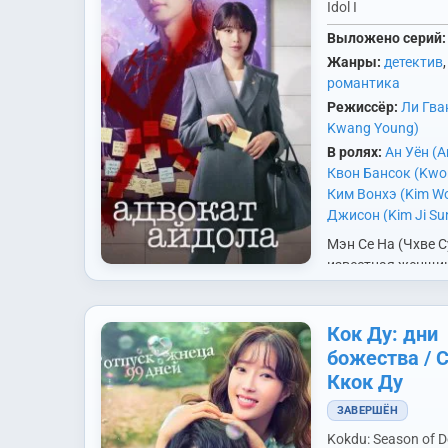
Idol I
Выложено серий:
Жанры:
детектив
романтика
Режиссёр:
Ли Гва
Kwang Young)
В ролях:
Ан Уён (A
Квон Бансок (Kwo
Ким Вонхэ (Kim W
Джисон (Kim Ji Su
Джэён (Kim Jae Y
Мэн Се На (Чхве Су
Минсан (Kim Min S
известная женщин
Джунгю (Nam Joo
решившая доказа
Джонхван (Oh Je
невиновность сво
Пак Вонсан (Park 
До Ра Ика. Её про
Кок Ду: дни
Михва (Woo Mi Hw
«адвокатом лжецов
божества / 
(Jo Wan Ki)
,
Чон Д
она берётся за н
Ккок Ду
(Jung Jae Kwang)
,
(Jung Man Shik)
,
Ч
ЗАВЕРШЁН
(Choi Soo Young)
Kokdu: Season of D