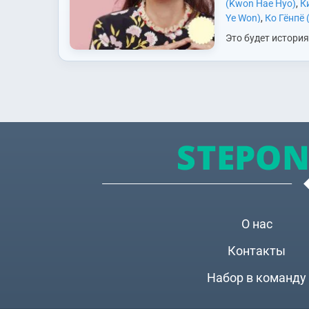
(Kwon Hae Hyo)
,
К
Ye Won)
,
Ко Гёнпё 
Pyo)
,
Кон Хёджин 
Это будет истори
Jin)
,
Ли Мисук (Lee
территории телес
Сонджэ (Lee Sung 
Хва Син - мистер
Гаён (Moon Ga Yo
Совершенство. Он
Ынджи (Park Eun J
умён и работает 
(Seo Ji Hye)
,
Чо Дж
новостей. Он - на
Jung Suk)
,
Чон Сан
ветеран своего це
Sang Hoon)
всегда…
О нас
Контакты
Набор в команду