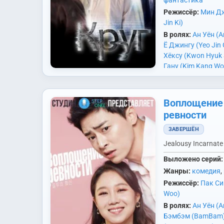
фантастика
Чхэюн (Song Chae
(Woo Hyun)
Режиссёр:
,
Мин Дж
Чха Д
Jung Hwa)
Jin Ki)
,
Чхве Г
Kwang Il)
В ролях:
Ан Уён (A
Ё Джингу (Yeo Jin
Хёксу (Kwon Hyuk 
Гану (Kim Kang Wo
Сынён (Gong Seun
События развора
Гигван (Lee Ki Kw
как в наше время,
Мённёль (Nam Myu
Воплощение
году. На Землю п
Хёнчхоль (Seo Hyu
пришельцы с верой
ревности
Санджин (Han Sang
человеческие эм
Инсон (Jung In Su
ЗАВЕРШЁН
быть под контрол
Jealousy Incarnate
Выложено серий:
Жанры:
комедия
,
Режиссёр:
Пак Си
Woo)
В ролях:
Ан Уён (A
Бэмбэм (BamBam