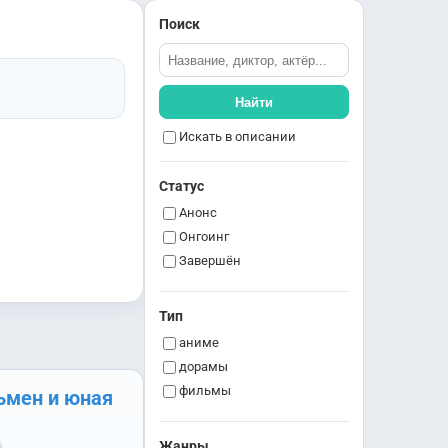
Поиск
Найти
Искать в описании
Статус
Анонс
Онгоинг
Завершён
Тип
аниме
дорамы
фильмы
ьмен и юная
Жанры