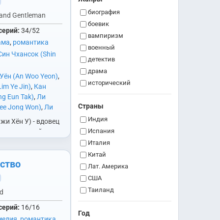
биография
and Gentleman
боевик
серий:
34/52
вампиризм
ама
,
романтика
военный
Син Чхансок (Shin
детектив
драма
Уён (An Woo Yeon)
,
исторический
im Ye Jin)
,
Кан
комедия
g Eun Tak)
,
Ли
Страны
криминал
ee Jong Won)
,
Ли
 Hee)
,
Ли Хвихян
медицина
Индия
Чжи Хён У) - вдовец
ang)
,
О Хёнгён (Oh
мелодрама
Испания
ьми, который все
)
,
Пак Хана (Park
ился с потерей
мистика
Италия
ёну (Ji Hyun Woo)
,
жды он нанимает
музыкальный
Китай
Cha Hwa Yeon)
,
ство
 (Ли Се Хи)…
научная фантастика
Лат. Америка
 (Choi Myung Bin)
,
политика
США
oon Jin Yi)
приключения
Таиланд
nd
психология
Тайвань
серий:
16/16
романтика
Год
Юж. Корея
медия
,
романтика