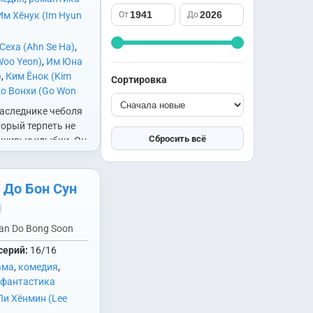
саспенс
Южная Корея
Им Хёнук (Im Hyun
От
До
спорт
Япония
триллер
Сеха (Ahn Se Ha)
,
ужасы
Woo Yeon)
,
Им Юна
фантастика
)
,
Ким Ёнок (Kim
Сортировка
фэнтези
о Вонхи (Go Won
нхо (Lee Joon Ho)
,
школа
наследнике чеболя
m Ki Ae)
,
Сон Бёнхо
юриспруденция
торый терпеть не
Ho)
,
Чин Сонгю (Jin
Сбросить всё
шивые улыбки. Он
он Са Ран, которая
 улыбается, даже
чет.Ку Вон (Ли
 До Бон Сун
an Do Bong Soon
серий:
16/16
ама
,
комедия
,
фантастика
Ли Хёнмин (Lee