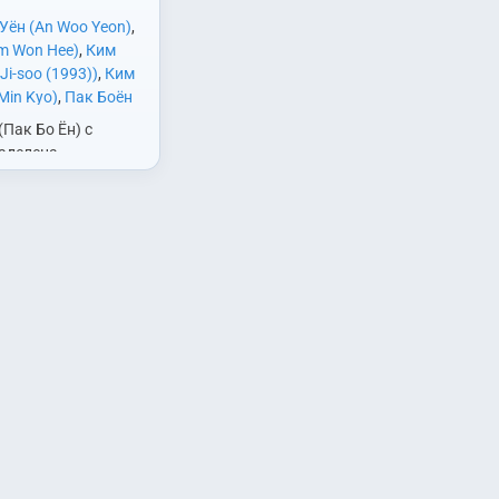
Уён (An Woo Yeon)
,
m Won Hee)
,
Ким
Ji-soo (1993))
,
Ким
Min Kyo)
,
Пак Боён
ung)
,
Пак Хёнсик
(Пак Бо Ён) с
 Shik)
,
Сим Хеджин
аделена
n)
,
Соль Ина (Sul In
еческой
ён (Yoo Jae
силой. Если она не
Ехи (Yoon Ye Hee)
ожна, то с
ломает то, к чему
. К тому же…