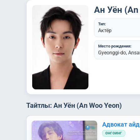
Ан Уён (An
Тип:
Актёр
Место рождения:
Gyeonggi-do, Ansan
Тайтлы: Ан Уён (An Woo Yeon)
Адвокат айд
ОНГОИНГ