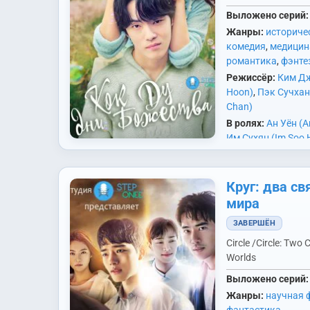
Выложено серий:
Жанры:
историче
комедия
,
медицин
романтика
,
фэнте
Режиссёр:
Ким Дж
Hoon)
,
Пэк Сучхан
Chan)
В ролях:
Ан Уён (A
Им Сухян (Im Soo 
Бёнок (Kim Byung 
Бёнчхун (Kim Byu
Ким Дасом (Kim D
Круг: два с
Высокопоставле
Джонхён (Kim Jun
мира
мрачный жнец Кк
(1990))
,
Ким Ёнун 
Джон Хён) каждые
ЗАВЕРШЁН
Woong)
,
Ким Ингво
должен сделать п
Kwon)
,
Ли Джондж
Circle /Circle: Two
своей работе в п
Joon)
,
Ли Ённан (L
Worlds
мире и провести 4
Ran)
,
О Ёнсиль (Oh
мире смертных, ч
Выложено серий:
Пак Хиын (Park He
Жанры:
научная 
Соман (Son So Ma