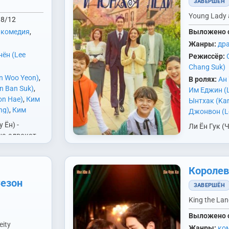
ЗАВЕРШЁН
Young Lady 
8/12
,
комедия
,
Выложено 
Жанры:
др
нён (Lee
Режиссёр:
Chang Suk)
n Woo Yeon)
,
В ролях:
Ан 
n Ban Suk)
,
Им Еджин (L
on Hae)
,
Ким
Ынтхак (Kan
ng)
,
Ким
Джонвон (L
oung)
,
Ким
Сехи (Lee Se
 Ён) -
Ли Ён Гук (
ang)
,
Нам
(Lee Hwi Hy
а-адвокат,
с тремя дет
ng Gyu)
,
О
Hyun Kyung
ть
еще не смир
ong Hwan)
,
Ha Na)
,
Чи Х
его кумира
жены. Одна
Won Sang)
,
У
Чха Хваён (
звали
Королев
Пак Дан Дан
a)
,
Чо Ванги
Чхве Мёнбин
» за то, что
Сезон
жэгван
ЗАВЕРШЁН
Юн Джини (Y
епопулярные…
Чон Мансик
King the La
хве Суён
Выложено 
eity
Жанры:
ко