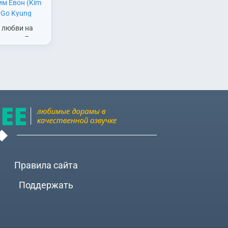
им Евон (Kim
(Go Kyung
(Gong Hyo
я любви на
 Mi Sook)
,
Ли
танции. Ли
Jae)
,
Мун
ung)
,
Пак
 красив,
i)
,
Со Джихе
ведущим
онсок (Jo
стоящий
хун (Jung
ха, который
Правила сайта
Поддержать