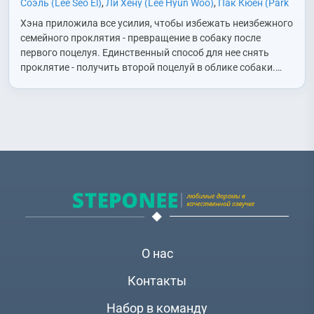
Соэль (Lee Seo El)
,
Ли Хёну (Lee Hyun Woo)
,
Пак Кюён (Park
Kyu Young)
,
Пак Хэин (Park Hae In)
,
Рю Абель (Ryu Abel)
,
Хэна приложила все усилия, чтобы избежать неизбежного
Сим Ванджун (Shim Wan Joon)
,
Син Джунхан (Shin Jun
семейного проклятия - превращение в собаку после
Hang)
,
Сон Ёна (Song Young Ah)
,
Чо Аён (Jo Ah Young)
,
Чо
первого поцелуя. Единственный способ для нее снять
Джинсе (Cho Jin Se)
,
Чон Ёнджу (Jung Yeon Joo)
,
Чха Ыну
проклятие - получить второй поцелуй в облике собаки.…
(Cha Eun Woo)
,
Ю Сынмок (Yoo Seung Mok)
,
Юн Хёнсу (Yoon
Hyun Soo)
О нас
Контакты
Набор в команду