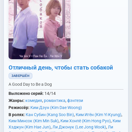
Отличный день, чтобы стать собакой
ЗАВЕРШЁН
A Good Day to Be a Dog
Выложено серий:
14/14
Жанры:
комедия
,
романтика
,
фэнтези
Режиссёр:
Ким Дэун (Kim Dae Woong)
В ролях:
Кан Субин (Kang Soo Bin)
,
Ким Игён (Kim Yi Kyung)
,
Ким Минсок (Kim Min Suk)
,
Ким Хонпё (Kim Hong Pyo)
,
Ким
Хэджун (Kim Hae Jun)
,
Ли Джонук (Lee Jong Wook)
,
Ли