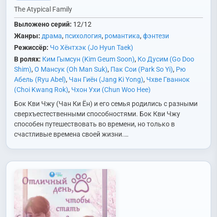
The Atypical Family
Выложено серий:
12/12
Жанры:
драма
,
психология
,
романтика
,
фэнтези
Режиссёр:
Чо Хёнтхэк (Jo Hyun Taek)
В ролях:
Ким Гымсун (Kim Geum Soon)
,
Ко Дусим (Go Doo
Shim)
,
О Мансук (Oh Man Suk)
,
Пак Сои (Park So Yi)
,
Рю
Абель (Ryu Abel)
,
Чан Гиён (Jang Ki Yong)
,
Чхве Гваннок
(Choi Kwang Rok)
,
Чхон Ухи (Chun Woo Hee)
Бок Кви Чжу (Чан Ки Ён) и его семья родились с разными
сверхъестественными способностями. Бок Кви Чжу
способен путешествовать во времени, но только в
счастливые времена своей жизни.…