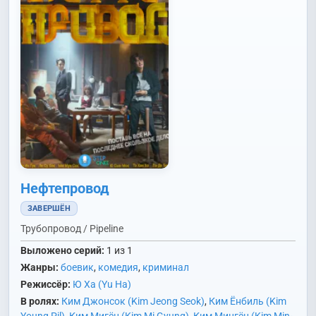
Нефтепровод
ЗАВЕРШЁН
Трубопровод / Pipeline
Выложено серий:
1 из 1
Жанры:
боевик
,
комедия
,
криминал
Режиссёр:
Ю Ха (Yu Ha)
В ролях:
Ким Джонсок (Kim Jeong Seok)
,
Ким Ёнбиль (Kim