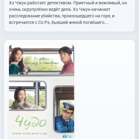
Вэй (Tang Wei)
,
Чон Исо (Jung Yi Seo)
,
Чон Хадам (Jeong Ha
Хэ Чжун работает детективом. Приятный и вежливый, он
Dam)
,
Ю Сынмок (Yoo Seung Mok)
очень скрупулёзно ведёт дела. Хэ Чжун начинает
расследование убийства, произошедшего на горе, и
встречается с Со Рэ, бывшей женой погибшего.…