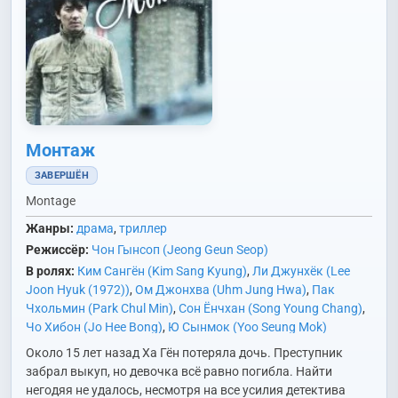
Монтаж
ЗАВЕРШЁН
Montage
Жанры:
драма
,
триллер
Режиссёр:
Чон Гынсоп (Jeong Geun Seop)
В ролях:
Ким Сангён (Kim Sang Kyung)
,
Ли Джунхёк (Lee
Joon Hyuk (1972))
,
Ом Джонхва (Uhm Jung Hwa)
,
Пак
Чхольмин (Park Chul Min)
,
Сон Ёнчхан (Song Young Chang)
,
Чо Хибон (Jo Hee Bong)
,
Ю Сынмок (Yoo Seung Mok)
Около 15 лет назад Ха Гён потеряла дочь. Преступник
забрал выкуп, но девочка всё равно погибла. Найти
негодяя не удалось, несмотря на все усилия детектива