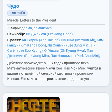
Чудо
ЗАВЕРШЁН
Miracle: Letters to the President
Жанры:
драма
,
романтика
Режиссёр:
Ли Джанхун (Lee Jang Hoon)
В ролях:
Ан Тхэрин (Ahn Tae Rin)
,
Им Юна (Im Yoon Ah)
,
Ким
Ганхун (Kim Kang Hoon)
,
Ли Сонмин (Lee Sung Min)
,
Ли
Сугён (Lee Soo Kyung)
,
О Гёнхва (Oh Kyung Hwa)
,
Пак
Джонмин (Park Jung Min)
,
Пак Чхольмин (Park Chul Min)
,
Чон Мунсон (Jung Moon Sung)
,
Ю Сынмок (Yoo Seung Mok)
Действие происходит в 80-х годах прошлого века.
Математический гений Чжун Кён (Пак Чон Мин) учится в
школе в отдалённой сельской местности провинции
Кёнсан. Его мечта - построить железнодорожную…