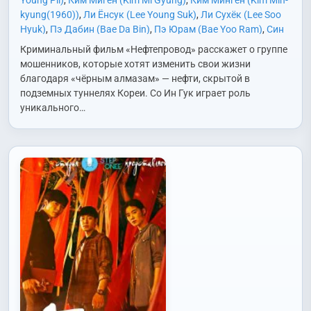
Young Pil)
,
Ким Мигён (Kim Mi Gyung)
,
Ким Мингён (Kim Min-
kyung(1960))
,
Ли Ёнсук (Lee Young Suk)
,
Ли Сухёк (Lee Soo
Hyuk)
,
Пэ Дабин (Bae Da Bin)
,
Пэ Юрам (Bae Yoo Ram)
,
Син
Юрам (Sin Yoo Ram)
,
Со Донвон (Seo Dong Won)
,
Со Ингук
Криминальный фильм «Нефтепровод» расскажет о группе
(Seo In Gook)
,
Соль Чэгын (Seol Jae Geun)
,
Тхэ Ханхо (Tae
мошенников, которые хотят изменить свои жизни
Hang Ho)
,
Чи Дэхан (Ji Dae Han)
,
Чон Джэгван (Jung Jae
благодаря «чёрным алмазам» — нефти, скрытой в
Kwang)
,
Ым Мунсок (Eum Moon Suk)
,
Ю Сынмок (Yoo Seung
подземных туннелях Кореи. Со Ин Гук играет роль
Mok)
уникального…