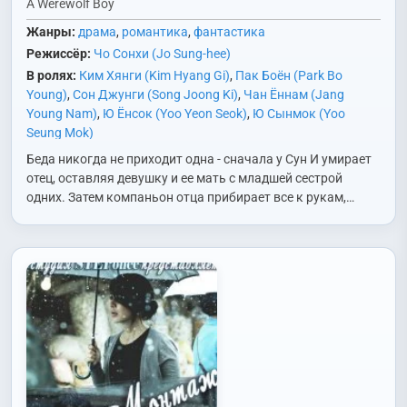
A Werewolf Boy
Жанры:
драма
,
романтика
,
фантастика
Режиссёр:
Чо Сонхи (Jo Sung-hee)
В ролях:
Ким Хянги (Kim Hyang Gi)
,
Пак Боён (Park Bo
Young)
,
Сон Джунги (Song Joong Ki)
,
Чан Ённам (Jang
Young Nam)
,
Ю Ёнсок (Yoo Yeon Seok)
,
Ю Сынмок (Yoo
Seung Mok)
Беда никогда не приходит одна - сначала у Сун И умирает
отец, оставляя девушку и ее мать с младшей сестрой
одних. Затем компаньон отца прибирает все к рукам,…