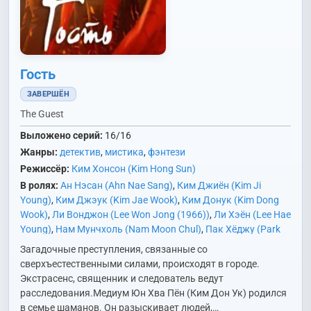
Гость
ЗАВЕРШЁН
The Guest
Выложено серий:
16/16
Жанры:
детектив
,
мистика
,
фэнтези
Режиссёр:
Ким Хонсон (Kim Hong Sun)
В ролях:
Ан Нэсан (Ahn Nae Sang)
,
Ким Джиён (Kim Ji
Young)
,
Ким Джэук (Kim Jae Wook)
,
Ким Донук (Kim Dong
Wook)
,
Ли Вонджон (Lee Won Jong (1966))
,
Ли Хэён (Lee Hae
Young)
,
Нам Мунчхоль (Nam Moon Chul)
,
Пак Хёджу (Park
Hyo Joo)
,
Пак Хосан (Park Ho San)
,
Чон Ынчхэ (Jung Eun
Загадочные преступления, связанные со
Chae)
,
Чон Югын (Jung Yoo Geun)
,
Чхве Сынхун (Choi Seung
сверхъестественными силами, происходят в городе.
Hoon)
,
Ю Сынмок (Yoo Seung Mok)
,
Юн Джонсок (Yun Jong
Экстрасенс, священник и следователь ведут
Seok)
расследования.Медиум Юн Хва Пён (Ким Дон Ук) родился
в семье шаманов. Он разыскивает людей,…