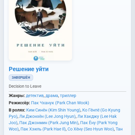
Решение уйти
ЗАВЕРШЁН
Decision to Leave
Жанры:
детектив
,
драма
,
триллер
Режиссёр:
Пак Чханук (Park Chan Wook)
В ролях:
Ким Синён (Kim Shin Young)
,
Ко Гёнпё (Go Kyung
Pyo)
,
Ли Джонхён (Lee Jong Hyun)
,
Ли Хакджу (Lee Hak
Joo)
,
Пак Джонмин (Park Jung Min)
,
Пак Ёну (Park Yong
Woo)
,
Пак Хэиль (Park Hae Il)
,
Со Хёну (Seo Hyun Woo)
,
Тан