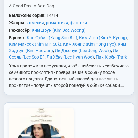
A Good Day to Be a Dog
Выложено серий:
14/14
Жанры:
комедия
,
романтика
,
фэнтези
Режиссёр:
Ким Дэун (Kim Dae Woong)
В ролях:
Кан Субин (Kang Soo Bin)
,
Ким Игён (Kim Yi Kyung)
,
Ким Минсок (Kim Min Suk)
,
Ким Хонпё (Kim Hong Pyo)
,
Ким
Хэджун (Kim Hae Jun)
,
Ли Джонук (Lee Jong Wook)
,
Ли
Соэль (Lee Seo El)
,
Ли Хёну (Lee Hyun Woo)
,
Пак Кюён (Park
Kyu Young)
,
Пак Хэин (Park Hae In)
,
Рю Абель (Ryu Abel)
,
Хэна приложила все усилия, чтобы избежать неизбежного
Сим Ванджун (Shim Wan Joon)
,
Син Джунхан (Shin Jun
семейного проклятия - превращение в собаку после
Hang)
,
Сон Ёна (Song Young Ah)
,
Чо Аён (Jo Ah Young)
,
Чо
первого поцелуя. Единственный способ для нее снять
Джинсе (Cho Jin Se)
,
Чон Ёнджу (Jung Yeon Joo)
,
Чха Ыну
проклятие - получить второй поцелуй в облике собаки.…
(Cha Eun Woo)
,
Ю Сынмок (Yoo Seung Mok)
,
Юн Хёнсу (Yoon
Hyun Soo)