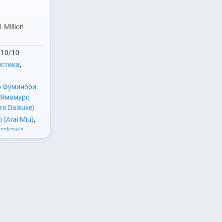
 Million
10/10
стика
,
о Фуминори
Ямамуро
o Daisuke)
(Arai Miu)
,
Arakawa
о (Inoue
сиюки
,
Киносита
ао) и Торино
a)
,
Кондо
ру) дружили
iro)
,
м встретились
 (Matsuyama
аоки решает
 Икума
ожение, но в
,
Носэ
адает,