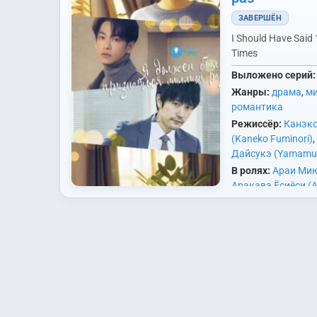
ЗАВЕРШЁН
I Should Have Said 1
Times
Выложено серий:
Жанры:
драма
,
ми
романтика
Режиссёр:
Канэк
(Kaneko Fuminori)
,
Дайсукэ (Yamamur
В ролях:
Араи Мию 
Аракава Ёсиёси (
YosiYosi)
,
Иноуэ Ма
Mao)
,
Итакура То
(Itakura Toshiyuki)
Сома Юи (Иноуэ М
Эйта (Kinoshita Eit
Наоки (Сато Такэ
Тихиро (Kondo Chih
в детстве, а пото
Мацуяма Кэнъити
уже взрослыми. Н
Kenichi)
,
Нагатомо
сделать Юи предл
(Nagatomo Ikuma)
этот момент проп