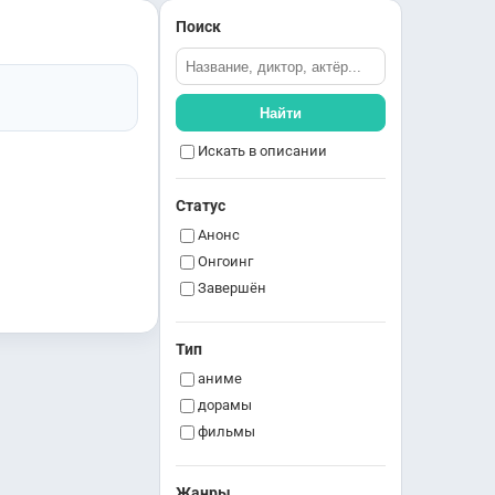
Поиск
Найти
Искать в описании
Статус
Анонс
Онгоинг
Завершён
Тип
аниме
дорамы
фильмы
Жанры