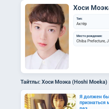
Хоси Моэка
Тип:
Актёр
Место рождения:
Chiba Prefecture, 
Тайтлы: Хоси Моэка (Hoshi Moeka)
Я должен б
признаться 
раз