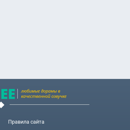
na)
,
 (Sakamoto
тика (Sakura
у (Sato
кэ (Shoji
 (Shim Eun
э (Sota
й Сёта
Хираива
i)
,
Хоси
ka)
Правила сайта