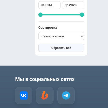
саспенс
Южная Корея
От
До
спорт
Япония
триллер
ужасы
фантастика
Сортировка
фэнтези
школа
юриспруденция
Сбросить всё
Мы в социальных сетях