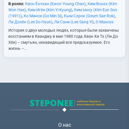
В ролях:
Квон Ёнчхан (Kwon Young Chan)
,
Ким Вонхэ (Kim
Won Hae)
,
Ким Игён (Kim Yi Kyung)
,
Ким Ынсу (Kim Eun Soo
(1991))
,
Ко Минси (Go Min Si)
,
Кым Сэрок (Geum Sae Rok)
,
Ли Дохён (Lee Do Hyun)
,
Ли Сани (Lee Sang Yi)
,
О Мансук
(Oh Man Suk)
,
Ом Хёсоп (Uhm Hyo Sup)
,
Пак Сехён (Park Se
История о двух молодых людях, которые были захвачены
Hyun)
,
Сим Иён (Shim Yi Young)
,
Хван Ёнхи (Hwang Young
восстанием в Кванджу в мае 1980 года.Хван Хи Тэ (Ли До
Hee)
Хён) – смутьян, ненавидящий все предсказуемое. Его
жизнь –…
О нас