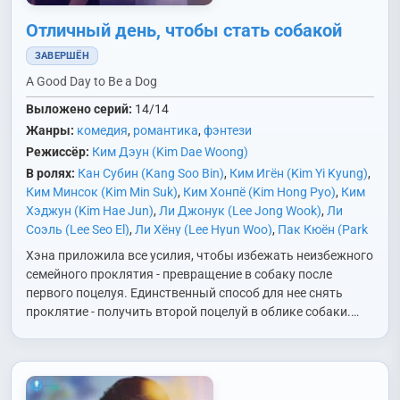
Отличный день, чтобы стать собакой
ЗАВЕРШЁН
A Good Day to Be a Dog
Выложено серий:
14/14
Жанры:
комедия
,
романтика
,
фэнтези
Режиссёр:
Ким Дэун (Kim Dae Woong)
В ролях:
Кан Субин (Kang Soo Bin)
,
Ким Игён (Kim Yi Kyung)
,
Ким Минсок (Kim Min Suk)
,
Ким Хонпё (Kim Hong Pyo)
,
Ким
Хэджун (Kim Hae Jun)
,
Ли Джонук (Lee Jong Wook)
,
Ли
Соэль (Lee Seo El)
,
Ли Хёну (Lee Hyun Woo)
,
Пак Кюён (Park
Kyu Young)
,
Пак Хэин (Park Hae In)
,
Рю Абель (Ryu Abel)
,
Хэна приложила все усилия, чтобы избежать неизбежного
Сим Ванджун (Shim Wan Joon)
,
Син Джунхан (Shin Jun
семейного проклятия - превращение в собаку после
Hang)
,
Сон Ёна (Song Young Ah)
,
Чо Аён (Jo Ah Young)
,
Чо
первого поцелуя. Единственный способ для нее снять
Джинсе (Cho Jin Se)
,
Чон Ёнджу (Jung Yeon Joo)
,
Чха Ыну
проклятие - получить второй поцелуй в облике собаки.…
(Cha Eun Woo)
,
Ю Сынмок (Yoo Seung Mok)
,
Юн Хёнсу (Yoon
Hyun Soo)