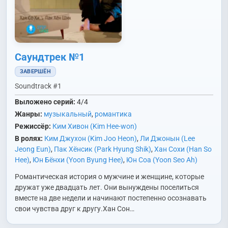
Саундтрек №1
ЗАВЕРШЁН
Soundtrack #1
Выложено серий:
4/4
Жанры:
музыкальный
,
романтика
Режиссёр:
Ким Хивон (Kim Hee-won)
В ролях:
Ким Джухон (Kim Joo Heon)
,
Ли Джонын (Lee
Jeong Eun)
,
Пак Хёнсик (Park Hyung Shik)
,
Хан Сохи (Han So
Hee)
,
Юн Бёнхи (Yoon Byung Hee)
,
Юн Соа (Yoon Seo Ah)
Романтическая история о мужчине и женщине, которые
дружат уже двадцать лет. Они вынуждены поселиться
вместе на две недели и начинают постепенно осознавать
свои чувства друг к другу.Хан Сон…