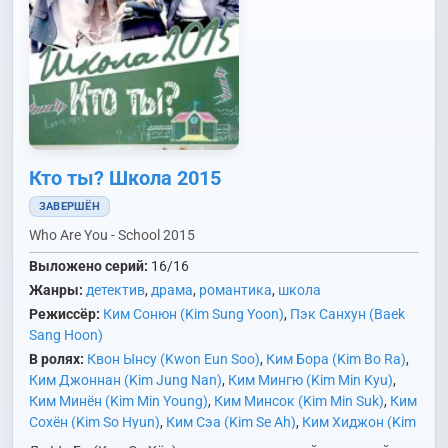
Кто ты? Школа 2015
ЗАВЕРШЁН
Who Are You - School 2015
Выложено серий:
16/16
Жанры:
детектив
,
драма
,
романтика
,
школа
Режиссёр:
Ким Сонюн (Kim Sung Yoon)
,
Пэк Санхун (Baek
Sang Hoon)
В ролях:
Квон Ынсу (Kwon Eun Soo)
,
Ким Бора (Kim Bo Ra)
,
Ким Джоннан (Kim Jung Nan)
,
Ким Мингю (Kim Min Kyu)
,
Ким Минён (Kim Min Young)
,
Ким Минсок (Kim Min Suk)
,
Ким
Сохён (Kim So Hyun)
,
Ким Сэа (Kim Se Ah)
,
Ким Хиджон (Kim
Hee Jung)
,
Ли Джингвон (Lee Jin Kwon)
,
Ли Джонын (Lee