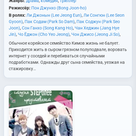
Жанры:
драма
,
комедия
,
триллер
Режиссёр:
Пон Джунхо (Bong Joon-ho)
В ролях:
Ли Джонын (Lee Jeong Eun)
,
Ли Сонгюн (Lee Seon
Gyoon)
,
Пак Содам (Park So Dam)
,
Пак Соджун (Park Seo
Joon)
,
Сон Ганхо (Song Kang Ho)
,
Чан Хеджин (Jang Hye
Jin)
,
Чо Ёджон (Cho Yeo Jeong)
,
Чон Джисо (Jeong Ji So)
,
Чхве Усик (Choi Woo Shik)
Обычное корейское семейство Кимов жизнь не балует.
Приходится жить в сыром грязном полуподвале, воровать
интернет у соседей и перебиваться случайными
подработками. Однажды друг сына семейства, уезжая на
стажировку…