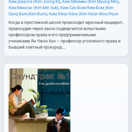
Ким Джунги (Kim Joong Ki)
,
Ким Мёнмин (Kim Myung Min)
,
Ким Минсок (Kim Min Suk)
,
Ким Сан Бом/Ким Бом (Kim
Sang Bum/Kim Bum)
,
Ким Хёну/Хёну (Kim Hyun Woo/Hyun
Woo)
,
Ким Хичхан (Kim Hee Chan)
,
Ко Юнджон (Go Youn
Когда в престижной школе происходит мрачный инцидент,
Jung)
,
Ли Джонын (Lee Jeong Eun)
,
Ли Дэвид (Lee David)
,
правосудие через закон подвергается испытанию
Ли Канджи (Lee Kang Ji)
,
Ли Союн (Lee So Yun)
,
Ли Сугён
профессором права и его предприимчивыми
(Lee Soo Kyung)
,
Ли Хвиджон (Lee Hwi Jong)
,
Ли Чхони (Lee
учениками.Ян Чжон Хун — профессор уголовного права и
Chun Hee)
,
О Мансук (Oh Man Suk)
,
Пак Михён (Park Mi
бывший элитный прокурор,…
Hyun)
,
Пак Сои (Park So Yi)
,
Пак Хёкквон (Park Hyuk Kwon)
,
Рю Хеён (Ryu Hye Young)
,
Син Миён (Shin Mi Young)
,
Со
Сокгю (Seo Suk Gyu)
,
У Хён (Woo Hyun)
,
Чо Джэрён (Jo Jae
Ryong)
,
Чон Вонджун (Jung Won Joong)