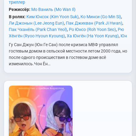
триллер
Режиссёр:
Мо Ваниль (Mo Wan Il)
В ролях:
Ким Юнсок (Kim Yoon Suk)
,
Ко Минси (Go Min Si)
,
Ли Джонын (Lee Jeong Eun)
,
Пак Джихван (Park Ji Hwan)
,
Пак Чханёль (Park Chan Yeol)
,
Ро Юнсо (Roh Yoon Seo)
,
Рю
Хёнгён (Ryoo Hyoun Kyoung)
,
Ха Юнгён (Ha Yoon Kyung)
,
Юн
Гесан (Yoon Kye Sang)
Гу Сан Джун (Юн Ге Сан) после кризиса МВФ управлял
гостевым домом в сельской местности летом 2000 года, но
после одного происшествия в гостевом доме всё
изменилось.Чон Ён…