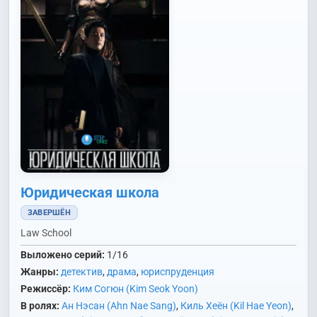
Юридическая школа
ЗАВЕРШЁН
Law School
Выложено серий:
1/16
Жанры:
детектив
,
драма
,
юриспруденция
Режиссёр:
Ким Согюн (Kim Seok Yoon)
В ролях:
Ан Нэсан (Ahn Nae Sang)
,
Киль Хеён (Kil Hae Yeon)
,