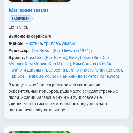
Магазин ламп
ЗАВЕРШЁН
Light Shop
Выложено серий:
8/8
Жанры:
мистика
,
триллер
,
ужасы
Режиссёр:
Ким Хивон (Kim Hie-won (1971))
В ролях:
Ким Гихэ (Kim Ki Hae)
,
Ким Дэмён (Kim Dae
Myung)
,
Ким Минха (Kim Min Ha)
,
Ким Сонхва (Kim Sun
Hwa)
,
Ли Джонын (Lee Jeong Eun)
,
Ом Тхэгу (Uhm Tae Goo)
,
Пак Боён (Park Bo Young)
,
Пак Хёкквон (Park Hyuk Kwon)
,
Пэ Сону (Bae Sung Woo)
,
Син Ынсу (Shin Eun Soo)
,
Соль Хён
В конце тёмной аллеи расположен магазинчик
(Seol Hyun)
,
Чу Джихун (Joo Ji Hoon)
осветительных приборов, куда часто заходят странные
люди. Хозяин магазина (Чу Чжи Хун) совсем не
удивляется таким посетителям, но предупреждает
постоянную покупательницу -…