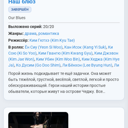
Наш блюз
ЗАВЕРШЁН
Our Blues
Выложено серий:
20/20
Жанры:
драма
,
романтика
Режиссёр:
Ким Гютхэ (Kim Kyu Tae)
В ролях:
Ён Сиу (Yeon Si Woo)
,
Кан Исок (Kang Yi Suk)
,
Ки
Сою (Ki So Yoo)
,
Ким Гвангю (Kim Kwang Gyu)
,
Ким Джэвон
(Kim Jae Won)
,
Ким Убин (Kim Woo Bin)
,
Ким Хеджа (Kim Hye
Ja)
,
Ко Дусим (Go Doo Shim)
,
Ли Бёнхон (Lee Byung Hun)
,
Ли
Джонын (Lee Jeong Eun)
,
Нам Гюхи (Nam Kyu Hee)
,
Но
Порой жизнь подкидывает те ещё задачки. Она может
Юнсо (No Yun Seo)
,
Ом Джонхва (Uhm Jung Hwa)
,
Пак
быть тяжёлой, грустной, весёлой, светлой, легкой и просто
Джихван (Park Ji Hwan)
,
Пак Санвон (Park Sang Won
обескураживающей. Герои нашей истории простые
(1997))
,
Пэ Хёнсон (Bae Hyun Sung)
,
Рю Хэджун (Ryu Hae
обыватели, которые живут на острове Чеджу. Все…
Jun)
,
Сим Дальги (Shim Dal Gi)
,
Син Мина (Shin Min Ah)
,
Хан
Джимин (Han Ji Min)
,
Чо Хеджон (Cho Hye Jung)
,
Чха
Сынвон (Cha Seung Won)
,
Чхве Ёнджун (Choi Young Joon)