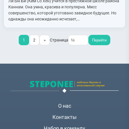
Ли Ын Би (Ким Со Хён) учится в престижной школе района
Jeong Eun)
,
Ли Джэин (Lee Jae In)
,
Ли Дэвид (Lee David)
,
Ли
Каннам. Она умна, красива и популярна. Мисс
Дэён (Lee Dae Yeon)
,
Ли Канмин (Lee Kang Min)
,
Ли Пильмо
совершенство, которой уготовано завидное будущее. Но
(Lee Pil Mo)
,
Ли Сивон (Lee Si Won)
,
Ли Сынхо (Lee Seung
однажды она неожиданно исчезает,…
Ho)
,
Ли Хвагём (Lee Hwa Kyum)
,
Ли Хидо (Lee Hee Do)
,
Ли
Чхохи (Lee Cho Hee)
,
Нам Джухёк (Nam Joo Hyuk)
,
О Юнхон
(Oh Yoon Hong)
,
Пак Асон (Park Ah Sung)
,
Пак Тусик (Park
1
2
»
Страница
Перейти
Doo Shik)
,
Пак Хванхи (Park Hwan Hee)
,
Син Джонгын (Shin
Jung Geun)
,
Хан Сонюн (Han Sung Yun)
,
Чан Инсоп (Jang In
Sub)
,
Чи Хаюн (Ji Ha Yoon)
,
Чо Бёнгю (Cho Byeong Gyu)
,
Чо
Докхён (Jo Duk Hyun)
,
Чо Сухян (Jo Soo Hyang)
,
Чон
Джэын (Jung Jae Eun)
,
Чон Инги (Jung In Gi)
,
Чон Инсо
(Jung In Seo)
,
Чон Мисон (Jeon Mi Sun)
,
Чон Номин (Jun Noh
Min)
,
Чон Суён (Jung Soo Young)
,
Чхве Дэчхоль (Choi Dae
Chul)
,
Чхве Хёын (Choi Hyo Eun)
,
Ю Ёнми (Yoo Yeon Mi)
,
Юк
Сонджэ (Yook Sung Jae)
О нас
Контакты
Набор в команду