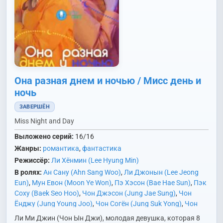
Она разная днем и ночью / Мисс день и
ночь
ЗАВЕРШЁН
Miss Night and Day
Выложено серий:
16/16
Жанры:
романтика
,
фантастика
Режиссёр:
Ли Хёнмин (Lee Hyung Min)
В ролях:
Ан Сану (Ahn Sang Woo)
,
Ли Джонын (Lee Jeong
Eun)
,
Мун Евон (Moon Ye Won)
,
Пэ Хэсон (Bae Hae Sun)
,
Пэк
Соху (Baek Seo Hoo)
,
Чон Джэсон (Jung Jae Sung)
,
Чон
Ёнджу (Jung Young Joo)
,
Чон Согён (Jung Suk Yong)
,
Чон
Ынджи (Jung Eun Ji)
,
Чхве Джинхёк (Choi Jin Hyuk)
,
Юн
Ли Ми Джин (Чон Ын Джи), молодая девушка, которая 8