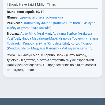
I Should Have Said 1 Million Times
Выложено серий:
10/10
Жанры:
драма
,
мистика
,
романтика
Режиссёр:
Канэко Фуминори (Kaneko Fuminori)
,
Ямамуро
Дайсукэ (Yamamuro Daisuke)
В ролях:
Араи Мию (Arai Miu)
,
Аракава Ёсиёси (Arakawa
YosiYosi)
,
Иноуэ Мао (Inoue Mao)
,
Итакура Тосиюки (Itakura
Toshiyuki)
,
Киносита Эйта (Kinoshita Eita)
,
Кондо Тихиро
(Kondo Chihiro)
,
Мацуяма Кэнъити (Matsuyama Kenichi)
,
Нагатомо Икума (Nagatomo Ikuma)
,
Носэ Карина (Nose
Сома Юи (Иноуэ Мао) и Торино Наоки (Сато Такэру)
Karina)
,
Сакамото Манато (Sakamoto Manato)
,
Сакура
дружили в детстве, а потом встретились уже взрослыми.
Итика (Sakura Ichika)
,
Сато Такэру (Sato Takeru)
,
Сёдзи
Наоки решает сделать Юи предложение, но в этот момент
Юсукэ (Shoji Yusuke)
,
Сим Ынгён (Shim Eun Kyung)
,
Сота
пропадает, попав…
Рёсукэ (Sota Ryosuke)
,
Сюмпутэй Сёта (Shunputei Shota)
,
Хираива Ками (Hiraiwa Kami)
,
Хоси Моэка (Hoshi Moeka)