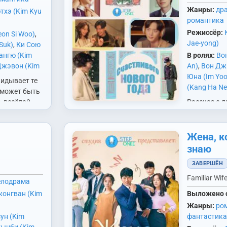
Жанры:
др
тхэ (Kim Kyu
романтика
Режиссёр:
eon Si Woo)
,
Jae-yong)
Suk)
,
Ки Сою
ангю (Kim
В ролях:
Во
Джэвон (Kim
An)
,
Вон Джи
н (Kim Woo
Юна (Im Yoo
идывает те
im Hye Ja)
,
(Kang Ha Ne
 может быть
Shim)
,
Ли
(Kim Young
, весёлой,
Рассказ о 
 Hun)
,
Ли
(Go Sung He
 просто
работают в 
g Eun)
,
Нам
Kwang Soo)
й. Герои
Новый год, 
e)
,
Но Юнсо
Jin Wook)
,
Л
остые
там
Жена, к
жонхва
Wook)
,
Ли Х
ые живут на
останавли
знаю
ак Джихван
Со Ганджун 
се…
отеля (Хан
к Санвон
Хан Джимин 
ЗАВЕРШЁН
справляется
997))
,
Пэ
Джунён (Jo
но не…
Familiar Wife
елодрама
Sung)
,
Рю
Джинён (Jun
Jun)
онгван (Kim
,
Сим
Выложено 
i)
,
Син Мина
Жанры:
ро
 Джимин
ун (Kim
фантастика
джон (Cho