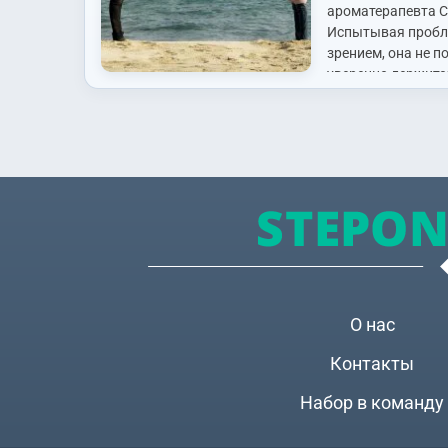
ароматерапевта С
Испытывая пробл
зрением, она не по
уверенно держитс
Пак Хен Сик сыгр
которого привлек
О нас
Контакты
Набор в команду