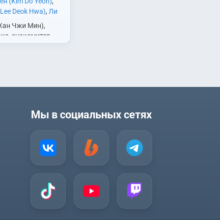
ён (Kim Do Yeon)
,
Lee Deok Hwa)
,
Ли
e Na)
,
Ли Сынджун
Хан Чжи Мин),
Joon)
,
Ли Хери (Lee
ка, знакомится,
Ынджон (Sin Eun
ает, с братьями-
Джун (Sung Joon)
,
. Со временем она
(Han Ji Min)
,
Хан
то ей нравятся оба
n Sang Jin)
,
Хён
орые так похожи
in)
…
Мы в социальных сетях