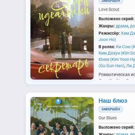
ЗАВЕРШЁН
Love Scout
Выложено серий:
Жанры:
драма
,
р
Режиссёр:
Хам Д
Joon Ho)
В ролях:
Ки Сою (K
Ким Дохун (Kim D
Юнхе (Kim Yoon Hy
(Go Gun Han)
,
Ли 
Joon Hyuk (1984))
Романтическая ис
(Lee Jae Woo)
,
Ли 
Джи Юн (Хан Джи
Sang Hee)
,
Пак Бог
успешном генера
Kyung)
,
Со Хевон (
директоре компан
Won)
,
Хан Джимин 
Наш блюз
подбору персонал
Хо Донвон (Heo D
не умеет занимать
ЗАВЕРШЁН
Гаи (Yoon Ga Yi)
,
Ю
кроме работы, и 
(Yoon Yoo Sun)
Our Blues
Выложено серий:
Жанры:
драма
,
р