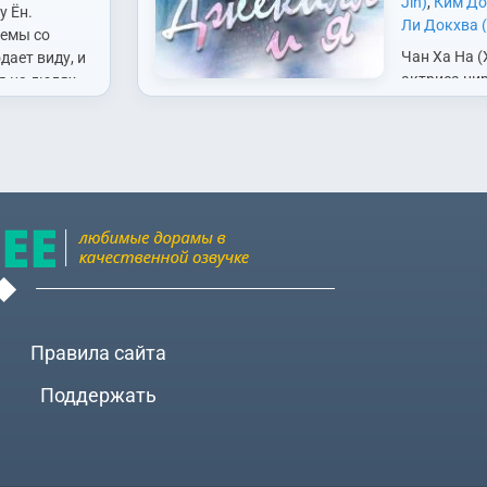
Jin)
,
Ким До
у Ён.
Ли Докхва (
емы со
Сена (Lee S
Чан Ха На (
дает виду, и
(Lee Seung 
актриса цир
я на людях.
Hye Ri)
,
Син 
как она дум
ает парня
Jung)
,
Сон 
близнецами
ает…
Хан Джимин 
понимает, ч
Санджин (Ha
брата, кот
Бин (Hyun B
внешне, но
Правила сайта
Поддержать