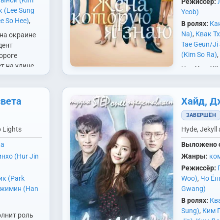
ынби (Kim
Режиссёр:
нвон (Cha
 (Lee Sung
Yeob)
Ёнджун (Choi
e So Hee)
,
В ролях:
Ка
Joo Hyuk)
,
Na)
,
Квак Т
на окраине
 Jin)
,
Соль
Tae Geun/Ji
дент
g Hee)
,
Хан
(Kim So Ra)
,
ороге
n)
,
Хо Джин
Soo Jin)
,
Ко
т на улице
Чха Чжу Хё
н (Jang Se
Min Jung)
,
П
упала с
пять лет ка
o Bok Rae)
,
Won Sang)
,
ки. Он
работает в 
eo)
,
Ю Ёнхён
Jong Hak)
,
Х
уться домой.
света
Хайд, Д
тоже занят
Юн Хери
Min)
,
Чан С
однажды с 
ЗАВЕРШЁН
Jo)
,
Чха Хаг
происходи
 Lights
Hyde, Jekyll 
ка
Выложено 
нхо (Hur Jin
Жанры:
ко
Режиссёр:
ик (Park
Woo)
,
Чо Ён
жимин (Han
Gwang)
В ролях:
Кв
Sung)
,
Ким 
лнит роль