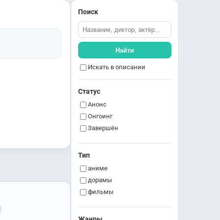
Поиск
Найти
Искать в описании
Статус
Анонс
Онгоинг
Завершён
Тип
аниме
дорамы
фильмы
Жанры