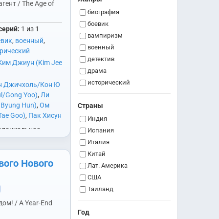
гент / The Age of
биография
боевик
серий:
1 из 1
вампиризм
евик
,
военный
,
военный
рический
детектив
Ким Джиун (Kim Jee
драма
исторический
н Джичхоль/Кон Ю
комедия
ul/Gong Yoo)
,
Ли
 Byung Hun)
,
Ом
Страны
криминал
Tae Goo)
,
Пак Хисун
медицина
Индия
oon)
,
Син Соннок
олониальное
мелодрама
Испания
Rok)
,
Сон Ганхо
тво поручает
мистика
Италия
Ho)
,
Хан Джимин
орейской полиции
музыкальный
Китай
,
Цуруми Синго
улю искоренить
вого Нового
научная фантастика
Лат. Америка
ingo)
ижения
политика
США
ия Кореи. Но в то
приключения
Таиланд
и известен
психология
Тайвань
воих людей ради
ом! / A Year-End
я себе…
романтика
Год
Юж. Корея