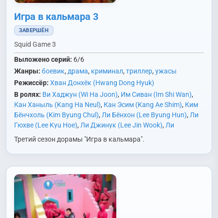
Игра в кальмара 3
ЗАВЕРШЁН
Squid Game 3
Выложено серий:
6/6
Жанры:
боевик
,
драма
,
криминал
,
триллер
,
ужасы
Режиссёр:
Хван Донхёк (Hwang Dong Hyuk)
В ролях:
Ви Хаджун (Wi Ha Joon)
,
Им Сиван (Im Shi Wan)
,
Кан Ханыль (Kang Ha Neul)
,
Кан Эсим (Kang Ae Shim)
,
Ким
Бёнчхоль (Kim Byung Chul)
,
Ли Бёнхон (Lee Byung Hun)
,
Ли
Гюхве (Lee Kyu Hoe)
,
Ли Джинук (Lee Jin Wook)
,
Ли
Джонджэ (Lee Jung Jae)
,
Ли Дэвид (Lee David)
,
Ли Сону
Третий сезон дорамы "Игра в кальмара".
(Lee Sung Woo)
,
Ли Сук (Lee Suk)
,
Но Джэвон (Noh Jae Won)
,
О Дальсу (Oh Dal Su)
,
Пак Кюён (Park Kyu Young)
,
Пак
Сонхун (Park Sung Hoon)
,
Пак Хисун (Park Hee Soon)
,
Пак
Чину (Park Jin Woo)
,
Сон Ёнчхан (Song Young Chang)
,
Чан
Джэхо (Jang Jae Ho)
,
Чо Аин (Jo Ah In)
,
Чо Юри (Jo Yu Ri)
,
Чон Сокхо (Jun Suk Ho)
,
Чон Хоён (Jung Ho Yeon)
,
Чхве
Гвихва (Choi Gwi Hwa)
,
Чхве Сынхён/Т.О.П. (Choi Seung
Hyun/T.O.P.)
,
Чхэ Гукхи (Chae Gook Hee)
,
Ян Донгын (Yang