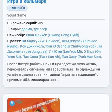
Игра в кальмара
ЗАВЕРШЁН
Squid Game
Выложено серий:
9/9
Жанры:
драма
,
триллер
Режиссёр:
Хван Донхёк (Hwang Dong Hyuk)
В ролях:
Ви Хаджун (Wi Ha Joon)
,
Ким Джурён (Kim Joo
Ryung)
,
Кон Джичхоль/Кон Ю (Gong Ji Chul/Gong Yoo)
,
Ли
Джонджэ (Lee Jung Jae)
,
Ли Юми (Lee You Mi)
,
О Ёнсу (Oh
Yeon Su)
,
Пак Сона (Park Sun Ah)
,
Пак Хэсу (Park Hae Soo)
,
Трипати Анупам (Tripathi Anupam)
,
Хо Сонтхэ (Heo Sung
После потери работы Сон Ги Хун ведёт жалкую жизнь,
Tae)
,
Хон Уджин (Hong Woo Jin)
,
Чон Хоён (Jung Ho Yeon)
,
Ю
перебиваясь случайными заработками. Но однажды он
Сонджу (Yoo Seong Ju)
узнаёт о существовании тайной "игры на выживание" с
призом в 45,6 миллиарда вон.…