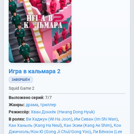
Dong Geun)
Игра в кальмара 2
ЗАВЕРШЁН
Squid Game 2
Выложено серий:
7/7
Жанры:
драма
,
триллер
Режиссёр:
Хван Донхёк (Hwang Dong Hyuk)
В ролях:
Ви Хаджун (Wi Ha Joon)
,
Им Сиван (Im Shi Wan)
,
Кан Ханыль (Kang Ha Neul)
,
Кан Эсим (Kang Ae Shim)
,
Кон
Джичхоль/Кон Ю (Gong Ji Chul/Gong Yoo)
,
Ли Бёнхон (Lee