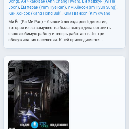
Bong)
,
Ан Чханхван (Ahn Chang Hwan)
,
Ви Хаджун (Wi Ha
Joon)
,
Ём Херан (Yum Hye Ran)
,
Им Хёнсон (Im Hyun Sung)
,
Кан Хонсок (Kang Hong Suk)
,
Ким Гвансоп (Kim Kwang
Seop)
,
Ким Дован (Kim Do Wan)
,
Ким Мингён (Kim Min Kyung
Ми Ён (Ра Ми Ран) – бывший легендарный детектив,
(1981))
,
Ким Тхэджун (Kim Tae Joon)
,
Ли Джонмин (Lee
которая из-за замужества была вынуждена оставить
Jung Min)
,
Ли Рэ (Lee Re)
,
Ли Сонгён (Lee Sung Kyung)
,
Ок
свою любимую работу и теперь работает в Центре
Джаён (Ok Ja Yeon)
,
Пак Соын (Park So Eun)
,
Пэ Юрам (Bae
обслуживания населения. К ней присоединяется…
Yoo Ram)
,
Ра Миран (Ra Mi Ran)
,
Со Хиджон (So Hee Jung)
,
Соль Чханхи (Seol Chang Hee)
,
Сон Дониль (Sung Dong Il)
,
Ха Джону (Ha Jung Woo)
,
Хан Сончхон (Han Song Cheon)
,
Чо Бёнгю (Cho Byeong Gyu)
,
Чо Хеджу (Jo Hye Joo)
,
Чон
Дувон (Jung Doo Won)
,
Чон Сокхо (Jun Suk Ho)
,
Чу Уджэ
(Joo Woo Jae)
,
Чхве Суён (Choi Soo Young)
,
Юн Санхён
(Yoon Sang Hyun (1973))