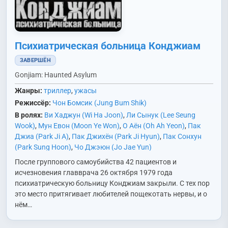
Психиатрическая больница Конджиам
ЗАВЕРШЁН
Gonjiam: Haunted Asylum
Жанры:
триллер
,
ужасы
Режиссёр:
Чон Бомсик (Jung Bum Shik)
В ролях:
Ви Хаджун (Wi Ha Joon)
,
Ли Сынук (Lee Seung
Wook)
,
Мун Евон (Moon Ye Won)
,
О Аён (Oh Ah Yeon)
,
Пак
Джиа (Park Ji A)
,
Пак Джихён (Park Ji Hyun)
,
Пак Сонхун
(Park Sung Hoon)
,
Чо Джэюн (Jo Jae Yun)
После группового самоубийства 42 пациентов и
исчезновения главврача 26 октября 1979 года
психиатрическую больницу Конджиам закрыли. С тех пор
это место притягивает любителей пощекотать нервы, и о
нём…