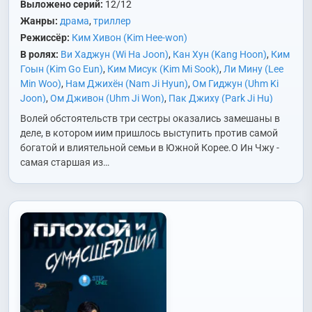
Выложено серий:
12/12
Жанры:
драма
,
триллер
Режиссёр:
Ким Хивон (Kim Hee-won)
В ролях:
Ви Хаджун (Wi Ha Joon)
,
Кан Хун (Kang Hoon)
,
Ким
Гоын (Kim Go Eun)
,
Ким Мисук (Kim Mi Sook)
,
Ли Мину (Lee
Min Woo)
,
Нам Джихён (Nam Ji Hyun)
,
Ом Гиджун (Uhm Ki
Joon)
,
Ом Дживон (Uhm Ji Won)
,
Пак Джиху (Park Ji Hu)
Волей обстоятельств три сестры оказались замешаны в
деле, в котором иим пришлось выступить против самой
богатой и влиятельной семьи в Южной Корее.О Ин Чжу -
самая старшая из…