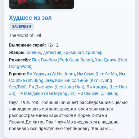
Худшее из зол
ЗАВЕРШЁН
The Worst of Evil
Выложено серий:
12/12
Жанры:
боевик
,
детектив
,
криминал
,
триллер
Режиссёр:
Пак Гынбом (Park Geun Beom)
,
Хан Донук (Han
Dong Wook)
В ролях:
Ви Хаджун (Wi Ha Joon)
,
Им Семи (Lim Se Mi)
,
Им
Сонджэ (Im Sung Jae)
,
Ким Хёнсо/Биби (Kim Hyung
Seo/Bibi)
,
Ли Джонхун (Lee Jung Hun)
,
Ли Ханджу (Lee Han
Ju)
,
Пэ Мёнджин (Bae Myung Jin)
,
Чи Сынхён (Ji Seung
Hyun)
,
Чи Чханук (Ji Chang Wook)
,
Чха Рэхён (Cha Rae
Сеул, 1995 год. Полиция начинает расследование с целью
Hyoung)
,
Чхве Бэксон (Choi Baek Sun)
,
Юн Гёнхо (Yoon
ликвидировать организацию, которая занимается
Kyung Ho)
распространением наркотиков в Корее, Китае и
Японии.Детектив Пак Чжун Мо внедряется в недавно
появившуюся преступную группировку "Каннам".…