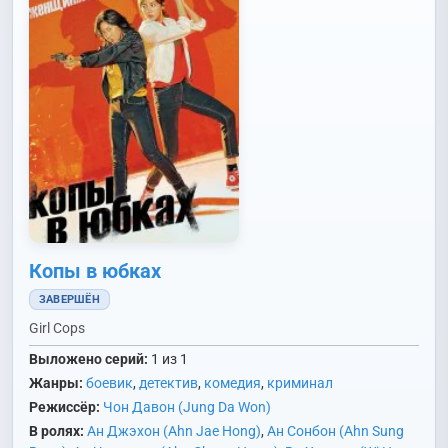
Копы в юбках
ЗАВЕРШЁН
Girl Cops
Выложено серий:
1 из 1
Жанры:
боевик
,
детектив
,
комедия
,
криминал
Режиссёр:
Чон Давон (Jung Da Won)
В ролях:
Ан Джэхон (Ahn Jae Hong)
,
Ан Сонбон (Ahn Sung