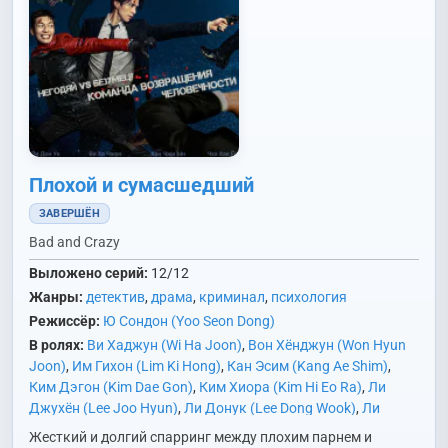
Плохой и сумасшедший
ЗАВЕРШЁН
Bad and Crazy
Выложено серий:
12/12
Жанры:
детектив
,
драма
,
криминал
,
психология
Режиссёр:
Ю Сондон (Yoo Seon Dong)
В ролях:
Ви Хаджун (Wi Ha Joon)
,
Вон Хёнджун (Won Hyun
Joon)
,
Им Гихон (Lim Ki Hong)
,
Кан Эсим (Kang Ae Shim)
,
Ким Дэгон (Kim Dae Gon)
,
Ким Хиора (Kim Hi Eo Ra)
,
Ли
Джухён (Lee Joo Hyun)
,
Ли Донук (Lee Dong Wook)
,
Ли
Санхон (Lee Sang Hong)
,
Ли Сынхон (Lee Seung Heon)
,
Ли
Жесткий и долгий спарринг между плохим парнем и