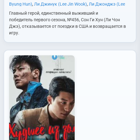
Byung Hun)
,
Ли Джинук (Lee Jin Wook)
,
Ли Джонджэ (Lee
Jung Jae)
,
Ли Сохван (Lee Seo Hwan)
,
Но Джэвон (Noh Jae
Главный герой, единственный выживший и
Won)
,
Пак Кюён (Park Kyu Young)
,
Пак Сонхун (Park Sung
победитель первого сезона, №456, Сон Ги Хун (Ли Чон
Hoon)
,
Сон Джиу (Song Ji Woo)
,
Чо Юри (Jo Yu Ri)
,
Чон
Джэ), отказывается от поездки в США и возвращается в
Сокхо (Jun Suk Ho)
,
Чхве Сынхён/Т.О.П. (Choi Seung
игру.
Hyun/T.O.P.)