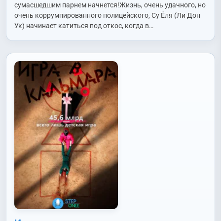
Хварён (Lee Hwa Ryong)
,
Пак Седжун (Park Se Joon)
,
Син
сумасшедшим парнем начнется!Жизнь, очень удачного, но
Джухван (Shin Joo Hwan)
,
Сон Джиру (Sung Ji Ru)
,
Хан
очень коррумпированного полицейского, Су Ёля (Ли Дон
Джиын (Han Ji Eun)
,
Чо Донин (Jo Dong In)
,
Чха Сивон (Cha
Ук) начинает катиться под откос, когда в…
Shi Won)
,
Чха Хагён (Cha Hak Yeon)