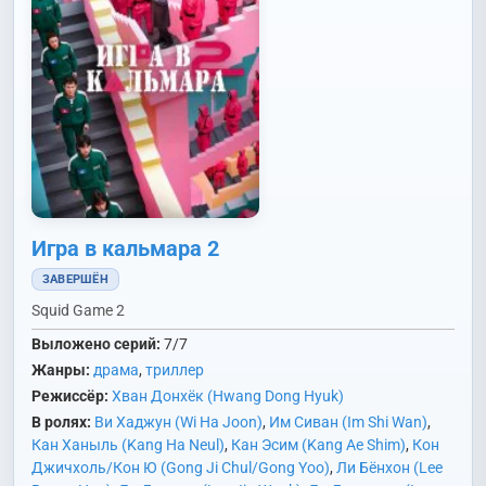
Игра в кальмара 2
ЗАВЕРШЁН
Squid Game 2
Выложено серий:
7/7
Жанры:
драма
,
триллер
Режиссёр:
Хван Донхёк (Hwang Dong Hyuk)
В ролях:
Ви Хаджун (Wi Ha Joon)
,
Им Сиван (Im Shi Wan)
,
Кан Ханыль (Kang Ha Neul)
,
Кан Эсим (Kang Ae Shim)
,
Кон
Джичхоль/Кон Ю (Gong Ji Chul/Gong Yoo)
,
Ли Бёнхон (Lee