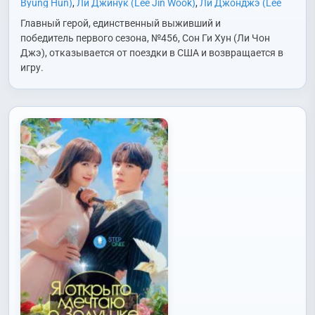
Byung Hun)
,
Ли Джинук (Lee Jin Wook)
,
Ли Джонджэ (Lee
Jung Jae)
,
Ли Сохван (Lee Seo Hwan)
,
Но Джэвон (Noh Jae
Главный герой, единственный выживший и
Won)
,
Пак Кюён (Park Kyu Young)
,
Пак Сонхун (Park Sung
победитель первого сезона, №456, Сон Ги Хун (Ли Чон
Hoon)
,
Сон Джиу (Song Ji Woo)
,
Чо Юри (Jo Yu Ri)
,
Чон
Джэ), отказывается от поездки в США и возвращается в
Сокхо (Jun Suk Ho)
,
Чхве Сынхён/Т.О.П. (Choi Seung
игру.
Hyun/T.O.P.)