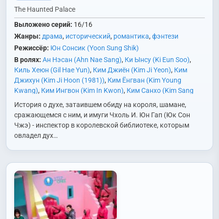
The Haunted Palace
Выложено серий:
16/16
Жанры:
драма
,
исторический
,
романтика
,
фэнтези
Режиссёр:
Юн Сонсик (Yoon Sung Shik)
В ролях:
Ан Нэсан (Ahn Nae Sang)
,
Ки Ынсу (Ki Eun Soo)
,
Киль Хеюн (Gil Hae Yun)
,
Ким Джиён (Kim Ji Yeon)
,
Ким
Джихун (Kim Ji Hoon (1981))
,
Ким Ёнгван (Kim Young
Kwang)
,
Ким Ингвон (Kim In Kwon)
,
Ким Санхо (Kim Sang
Ho)
,
Ким Сонбин (Kim Sun Bin)
,
Пак Джухён (Park Joo
История о духе, затаившем обиду на короля, шамане,
Hyung)
,
Пак Джэджун (Park Jae Joon)
,
Син Сыльги (Shin
сражающемся с ним, и имуги Чхоль И. Юн Гап (Юк Сон
Seul Ki)
,
Сон Бёнхо (Son Byung Ho)
,
Сон Джиу (Song Ji Woo)
,
Чжэ) - инспектор в королевской библиотеке, которым
Хан Мин (Han Min)
,
Хан Соын (Han So Eun)
,
Хан Суён (Han
овладел дух…
Soo Yeon)
,
Чон Хёнджун (Jung Hyeon Jun)
,
Чха Чхонхва
(Cha Chung Hwa)
,
Чхон Ходжин (Cheon Ho Jin)
,
Юк Сонджэ
(Yook Sung Jae)