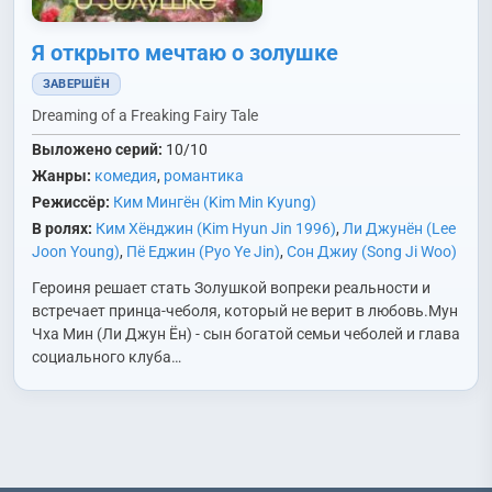
Я открыто мечтаю о золушке
ЗАВЕРШЁН
Dreaming of a Freaking Fairy Tale
Выложено серий:
10/10
Жанры:
комедия
,
романтика
Режиссёр:
Ким Мингён (Kim Min Kyung)
В ролях:
Ким Хёнджин (Kim Hyun Jin 1996)
,
Ли Джунён (Lee
Joon Young)
,
Пё Еджин (Pyo Ye Jin)
,
Сон Джиу (Song Ji Woo)
Героиня решает стать Золушкой вопреки реальности и
встречает принца-чеболя, который не верит в любовь.Мун
Чха Мин (Ли Джун Ён) - сын богатой семьи чеболей и глава
социального клуба…