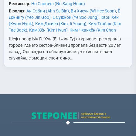
Режиссёр:
Но Сангхун (No Sang Hoon)
В ролях:
Ан Сэбин (Ahn Se Bin)
,
Ви Хисун (Wi Hee Soon)
,
Ё
Джингу (Yeo Jin Goo)
,
Е Суджон (Ye Soo Jung)
,
Квон Хёк
(Kwon Hyuk)
,
Ким Джиён (Kim Ji Young)
,
Ким Тхэбэк (Kim
Tae Baek)
,
Ким Хён (Kim Hyun)
,
Ким Чханхён (Kim Chan
Hyung)
,
Кимгвак Кёнхи (Kim Kwak Kyung Hee)
,
Ли Бом (Lee
Шеф-повар Ын Ге Хун (Ё Чжин Гу) открывает ресторан в
Bom)
,
Ли Бомсори (Lee Bom So Ri)
,
Ли Гюхве (Lee Kyu Hoe)
,
городе, где его сестра-близнец пропала без вести 20 лет
Ли Сокхён (Lee Seok Hyeong)
,
Мун Гаён (Moon Ga Young)
,
О
назад. Однажды он обнаруживает, что испытывает
Гёнхва (Oh Kyung Hwa)
,
Пак Богён (Park Bo Kyung)
,
Пак
случайные эмоции, спонтанно…
Джиа (Park Ji A)
,
Син Джэхви (Shin Jae Hwi)
,
Со Донгап
(Seo Dong Gab)
,
Сон Докхо (Song Deok Ho)
,
У Михва (Woo Mi
Hwa)
,
Чон Ёнсим (Jung Yeon Shim)
,
Чхве Джэсоп (Choi Jae
Sup)
,
Ю Джонхо (Yoo Jung Ho)
,
Ю Донхун (Yoo Dong Hun)
,
Ю
Сонджу (Yoo Seong Ju)
,
Юн Санхва (Yoon Sang Hwa)