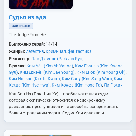
Судья из ада
ЗАВЕРШЁН
The Judge From Hell
Выложено серий:
14/14
Жанры:
детектив
,
криминал
,
фантастика
Режиссёр:
Пак Джинпё (Park Jin Pyo)
В ролях:
Ким Аён (Kim Ah Young)
,
Ким Гвангю (Kim Kwang
Gyu)
,
Ким Джэён (Kim Jae Young)
,
Ким Ёнок (Kim Young Ok)
,
Ким Ингвон (Kim In Kwon)
,
Ким Сану (Kim Sang Woo)
,
Ким
Хехва (Kim Hye Hwa)
,
Ким Хонфа (Kim Hong Fa)
,
Ли Гюхан
(Lee Kyu Han)
,
Ли Гюхве (Lee Kyu Hoe)
,
Ли Джунок (Lee
Кан Бин На (Пак Шин Хе) – проблематичная судья,
Joong Ok)
,
Ли Мидо (Lee Mi Do)
,
О Нара (Oh Na Ra)
,
Пак
которая скептически относится к неискреннему
Джонён (Park Jung Yeon)
,
Пак Мёнсин (Park Myung Shin)
,
раскаянию преступников и не способна сопереживать
Пак Синхе (Park Shin Hye)
,
Син Соннок (Shin Sung Rok)
,
Хан
боли и страданиям жертв. Судья Кан красива и…
Санджин (Han Sang Jin)
,
Чан Доха (Jang Do Ha)
,
Чон Инги
(Jung In Gi)
,
Чон Хадам (Jeong Ha Dam)
,
Чхве Донгу (Choi
Dong Goo)
,
Ян Гёнвон (Yang Kyung Won)