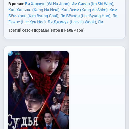
В ролях:
Ви Хаджун (Wi Ha Joon)
,
Им Сиван (Im Shi Wan)
,
Кан Ханыль (Kang Ha Neul)
,
Кан Эсим (Kang Ae Shim)
,
Ким
Бёнчхоль (Kim Byung Chul)
,
Ли Бёнхон (Lee Byung Hun)
,
Ли
Гюхве (Lee Kyu Hoe)
,
Ли Джинук (Lee Jin Wook)
,
Ли
Джонджэ (Lee Jung Jae)
,
Ли Дэвид (Lee David)
,
Ли Сону
Третий сезон дорамы "Игра в кальмара".
(Lee Sung Woo)
,
Ли Сук (Lee Suk)
,
Но Джэвон (Noh Jae Won)
,
О Дальсу (Oh Dal Su)
,
Пак Кюён (Park Kyu Young)
,
Пак
Сонхун (Park Sung Hoon)
,
Пак Хисун (Park Hee Soon)
,
Пак
Чину (Park Jin Woo)
,
Сон Ёнчхан (Song Young Chang)
,
Чан
Джэхо (Jang Jae Ho)
,
Чо Аин (Jo Ah In)
,
Чо Юри (Jo Yu Ri)
,
Чон Сокхо (Jun Suk Ho)
,
Чон Хоён (Jung Ho Yeon)
,
Чхве
Гвихва (Choi Gwi Hwa)
,
Чхве Сынхён/Т.О.П. (Choi Seung
Hyun/T.O.P.)
,
Чхэ Гукхи (Chae Gook Hee)
,
Ян Донгын (Yang
Dong Geun)