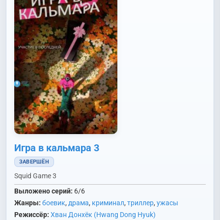
Игра в кальмара 3
ЗАВЕРШЁН
Squid Game 3
Выложено серий:
6/6
Жанры:
боевик
,
драма
,
криминал
,
триллер
,
ужасы
Режиссёр:
Хван Донхёк (Hwang Dong Hyuk)