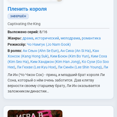
Пленить короля
ЗАВЕРШЁН
Captivating the King
Выложено серий:
8/16
Жанры:
драма
,
исторический
,
мелодрама
,
романтика
Режиссёр:
Чо Намгук (Jo Nam Gook)
В ролях:
Ан Сеын (Ahn Se Eun)
,
Ан Сиха (An Si Ha)
,
Кан
Хонсок (Kang Hong Suk)
,
Ким Боюн (Kim Bo Yun)
,
Ким Соха
(Kim Seo Ha)
,
Ким Ханджон (Kim Han Jong)
,
Ко Сухи (Go Soo
Hee)
,
Ли Гюхве (Lee Kyu Hoe)
,
Ли Синён (Lee Shin Young)
,
Ли
Юнхи (Lee Yoon Hee)
,
На Хёну (Na Hyun Woo)
,
Ом Хёсоп
Ли Ин (Чо Чжон Сок) - принц, и младший брат короля Ли
(Uhm Hyo Sup)
,
Пак Еён (Park Ye Young)
,
Пэк Соккван (Baek
Сона, который о нём очень заботится. Дав клятву
Suk Kwang)
,
Син Сегён (Shin Se Kyung)
,
Сон Санын (Song
верности своему старшему брату, Ли Ин оказывается
Sang Eun)
,
Сон Хёнджу (Son Hyun Joo)
,
Ха Союн (Ha Seo
заложником династии…
Yoon)
,
Хан Донхи (Han Dong Hee)
,
Чан Ённам (Jang Young
Nam)
,
Чо Джонсок (Jo Jung Suk)
,
Чо Джэрён (Jo Jae
Ryong)
,
Чо Сонха (Jo Sung Ha)
,
Чон Согён (Jung Suk Yong)
,
Чон Суджи (Jeon Soo Ji)
,
Чхве Дэхун (Choi Dae Hoon)
,
Чхве
Ечхан (Choi Ye Chan)
,
Ян Гёнвон (Yang Kyung Won)