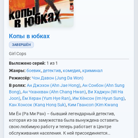
Копы в юбках
ЗАВЕРШЁН
Girl Cops
Выложено серий:
1 из 1
Жанры:
боевик
,
детектив
,
комедия
,
криминал
Режиссёр:
Чон Давон (Jung Da Won)
В ролях:
Ан Джэхон (Ahn Jae Hong)
,
Ан Сонбон (Ahn Sung
Bong)
,
Ан Чханхван (Ahn Chang Hwan)
,
Ви Хаджун (Wi Ha
Joon)
,
Ём Херан (Yum Hye Ran)
,
Им Хёнсон (Im Hyun Sung)
,
Кан Хонсок (Kang Hong Suk)
,
Ким Гвансоп (Kim Kwang
Seop)
,
Ким Дован (Kim Do Wan)
,
Ким Мингён (Kim Min Kyung
Ми Ён (Ра Ми Ран) – бывший легендарный детектив,
(1981))
,
Ким Тхэджун (Kim Tae Joon)
,
Ли Джонмин (Lee
которая из-за замужества была вынуждена оставить
Jung Min)
,
Ли Рэ (Lee Re)
,
Ли Сонгён (Lee Sung Kyung)
,
Ок
свою любимую работу и теперь работает в Центре
Джаён (Ok Ja Yeon)
,
Пак Соын (Park So Eun)
,
Пэ Юрам (Bae
обслуживания населения. К ней присоединяется…
Yoo Ram)
,
Ра Миран (Ra Mi Ran)
,
Со Хиджон (So Hee Jung)
,