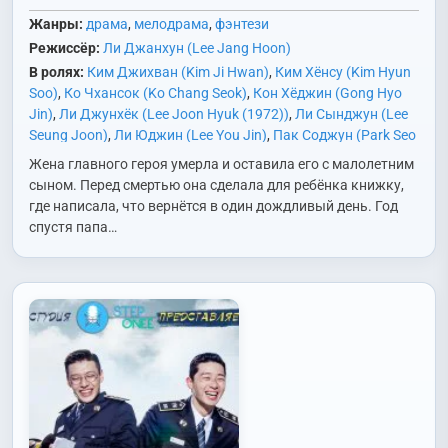
Жанры:
драма
,
мелодрама
,
фэнтези
Режиссёр:
Ли Джанхун (Lee Jang Hoon)
В ролях:
Ким Джихван (Kim Ji Hwan)
,
Ким Хёнсу (Kim Hyun
Soo)
,
Ко Чхансок (Ko Chang Seok)
,
Кон Хёджин (Gong Hyo
Jin)
,
Ли Джунхёк (Lee Joon Hyuk (1972))
,
Ли Сынджун (Lee
Seung Joon)
,
Ли Юджин (Lee You Jin)
,
Пак Соджун (Park Seo
Joon)
,
Пэ Юрам (Bae Yoo Ram)
,
Со Джисоп (So Ji Sub)
,
Со
Жена главного героя умерла и оставила его с малолетним
Джонён (Seo Jung Yeon)
,
Сон Еджин (Son Ye Jin)
,
Сон Ёын
сыном. Перед смертью она сделала для ребёнка книжку,
(Son Yeo Eun)
,
Чо Хасок (Jo Ha Suk)
где написала, что вернётся в один дождливый день. Год
спустя папа…