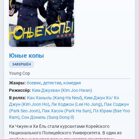
Юные копы
ЗАВЕРШЁН
Young Cop
Жанры:
боевик
,
детектив
,
комедия
Режиссёр:
Ким Джухван (Kim Joo Hwan)
В ролях:
Кан Ханыль (Kang Ha Neul)
,
Ким Джун Хо/ Ко
Джун (Kim Joon Ho)
,
Ли Ходжон (Lee Ho Jung)
,
Пак Соджун
(Park Seo Joon)
,
Пак Хасон (Park Ha Sun)
,
Пэ Юрам (Bae Yoo
Ram)
,
Сон Дониль (Sung Dong Il)
Ки Чжуен и Хи Ёль стали курсантами Корейского
Национального Полицейского Университета. В один из