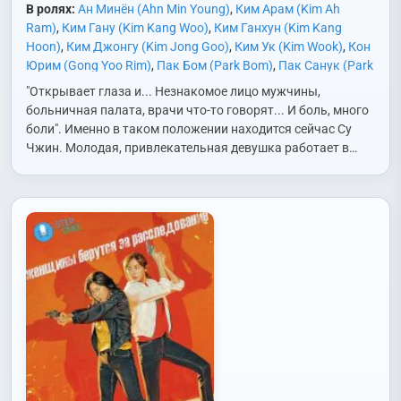
В ролях:
Ан Минён (Ahn Min Young)
,
Ким Арам (Kim Ah
Ram)
,
Ким Гану (Kim Kang Woo)
,
Ким Ганхун (Kim Kang
Hoon)
,
Ким Джонгу (Kim Jong Goo)
,
Ким Ук (Kim Wook)
,
Кон
Юрим (Gong Yoo Rim)
,
Пак Бом (Park Bom)
,
Пак Санук (Park
Sang Wook)
,
Пэ Джеги (Bae Je Gi)
,
Пэ Юрам (Bae Yoo Ram)
,
"Открывает глаза и... Незнакомое лицо мужчины,
Со Еджи (Seo Ye Ji)
,
Сон Гёный (Song Kyung Eui)
,
Сон Хёк
больничная палата, врачи что-то говорят... И боль, много
(Sung Hyuk)
,
Сон Чхангю (Song Chang Gyu)
,
Чон Гисоп
боли". Именно в таком положении находится сейчас Су
(Jung Gi Sub)
,
Чхве Суджон (Choi Soo Jung)
Чжин. Молодая, привлекательная девушка работает в…