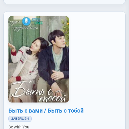
Соль Чханхи (Seol Chang Hee)
,
Сон Дониль (Sung Dong Il)
,
Ха Джону (Ha Jung Woo)
,
Хан Сончхон (Han Song Cheon)
,
Чо Бёнгю (Cho Byeong Gyu)
,
Чо Хеджу (Jo Hye Joo)
,
Чон
Дувон (Jung Doo Won)
,
Чон Сокхо (Jun Suk Ho)
,
Чу Уджэ
(Joo Woo Jae)
,
Чхве Суён (Choi Soo Young)
,
Юн Санхён
(Yoon Sang Hyun (1973))
Быть с вами / Быть с тобой
ЗАВЕРШЁН
Be with You