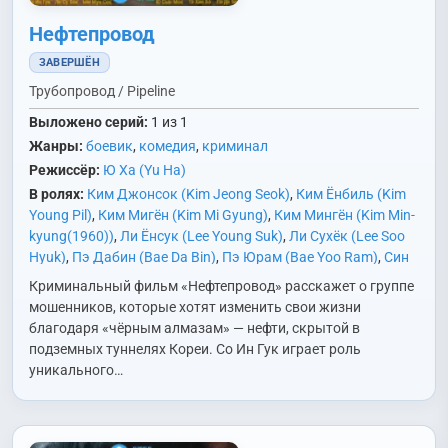
Нефтепровод
ЗАВЕРШЁН
Трубопровод / Pipeline
Выложено серий:
1 из 1
Жанры:
боевик
,
комедия
,
криминал
Режиссёр:
Ю Ха (Yu Ha)
В ролях:
Ким Джонсок (Kim Jeong Seok)
,
Ким Ёнбиль (Kim
Young Pil)
,
Ким Мигён (Kim Mi Gyung)
,
Ким Мингён (Kim Min-
kyung(1960))
,
Ли Ёнсук (Lee Young Suk)
,
Ли Сухёк (Lee Soo
Hyuk)
,
Пэ Дабин (Bae Da Bin)
,
Пэ Юрам (Bae Yoo Ram)
,
Син
Юрам (Sin Yoo Ram)
,
Со Донвон (Seo Dong Won)
,
Со Ингук
Криминальный фильм «Нефтепровод» расскажет о группе
(Seo In Gook)
,
Соль Чэгын (Seol Jae Geun)
,
Тхэ Ханхо (Tae
мошенников, которые хотят изменить свои жизни
Hang Ho)
,
Чи Дэхан (Ji Dae Han)
,
Чон Джэгван (Jung Jae
благодаря «чёрным алмазам» — нефти, скрытой в
Kwang)
,
Ым Мунсок (Eum Moon Suk)
,
Ю Сынмок (Yoo Seung
подземных туннелях Кореи. Со Ин Гук играет роль
Mok)
уникального…