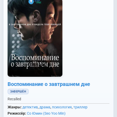
Воспоминание о завтрашнем дне
ЗАВЕРШЁН
Recalled
Жанры:
детектив
,
драма
,
психология
,
триллер
Режиссёр:
Со Юмин (Seo Yoo Min)