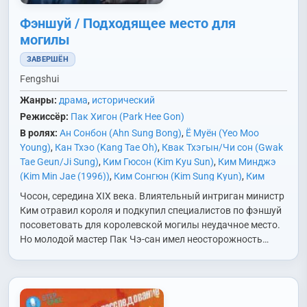
Фэншуй / Подходящее место для
могилы
ЗАВЕРШЁН
Fengshui
Жанры:
драма
,
исторический
Режиссёр:
Пак Хигон (Park Hee Gon)
В ролях:
Ан Сонбон (Ahn Sung Bong)
,
Ё Муён (Yeo Moo
Young)
,
Кан Тхэо (Kang Tae Oh)
,
Квак Тхэгын/Чи сон (Gwak
Tae Geun/Ji Sung)
,
Ким Гюсон (Kim Kyu Sun)
,
Ким Минджэ
(Kim Min Jae (1996))
,
Ким Сонгюн (Kim Sung Kyun)
,
Ким
Харим (Kim Ha Rim)
,
Ли Вонгын (Lee Won Geun)
,
Ли Гюсоп
Чосон, середина XIX века. Влиятельный интриган министр
(Lee Kyu Sub)
,
Ли Джуу (Lee Joo Woo)
,
Ли Доа (Lee Do Ah)
,
Ким отравил короля и подкупил специалистов по фэншуй
Ли Сехи (Lee Se Hee)
,
Ли Сиу (Lee Shi Woo)
,
Мун Чхэвон
посоветовать для королевской могилы неудачное место.
(Moon Chae Won)
,
Пэк Юнсик (Baek Yoon Shik)
,
Сон Бёнхо
Но молодой мастер Пак Чэ-сан имел неосторожность…
(Son Byung Ho)
,
Хо Сонтхэ (Heo Sung Tae)
,
Чо Сыну (Jo
Seung Woo)
,
Чхве Джэсоп (Choi Jae Sup)
,
Ю Джэмён (Yoo
Jae Myung)