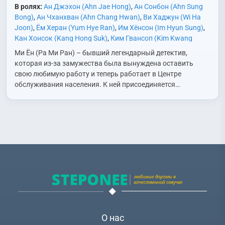
В ролях:
Ан Джэхон (Ahn Jae Hong)
,
Ан Сонбон (Ahn Sung
Bong)
,
Ан Чханхван (Ahn Chang Hwan)
,
Ви Хаджун (Wi Ha
Joon)
,
Ём Херан (Yum Hye Ran)
,
Им Хёнсон (Im Hyun Sung)
,
Кан Хонсок (Kang Hong Suk)
,
Ким Гвансоп (Kim Kwang
Seop)
,
Ким Дован (Kim Do Wan)
,
Ким Мингён (Kim Min Kyung
Ми Ён (Ра Ми Ран) – бывший легендарный детектив,
(1981))
,
Ким Тхэджун (Kim Tae Joon)
,
Ли Джонмин (Lee
которая из-за замужества была вынуждена оставить
Jung Min)
,
Ли Рэ (Lee Re)
,
Ли Сонгён (Lee Sung Kyung)
,
Ок
свою любимую работу и теперь работает в Центре
Джаён (Ok Ja Yeon)
,
Пак Соын (Park So Eun)
,
Пэ Юрам (Bae
обслуживания населения. К ней присоединяется…
Yoo Ram)
,
Ра Миран (Ra Mi Ran)
,
Со Хиджон (So Hee Jung)
,
Соль Чханхи (Seol Chang Hee)
,
Сон Дониль (Sung Dong Il)
,
Ха Джону (Ha Jung Woo)
,
Хан Сончхон (Han Song Cheon)
,
Чо Бёнгю (Cho Byeong Gyu)
,
Чо Хеджу (Jo Hye Joo)
,
Чон
Дувон (Jung Doo Won)
,
Чон Сокхо (Jun Suk Ho)
,
Чу Уджэ
(Joo Woo Jae)
,
Чхве Суён (Choi Soo Young)
,
Юн Санхён
(Yoon Sang Hyun (1973))
О нас