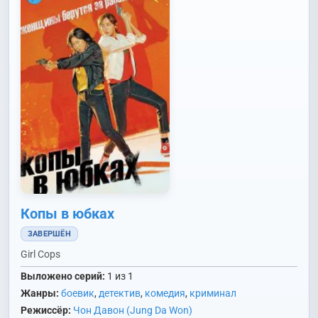
Копы в юбках
ЗАВЕРШЁН
Girl Cops
Выложено серий:
1 из 1
Жанры:
боевик
,
детектив
,
комедия
,
криминал
Режиссёр:
Чон Давон (Jung Da Won)