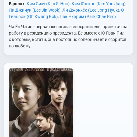
В ролях:
Ким Сиху (Kim Si Hoo)
,
Ким Юджон (Kim Yoo Jung)
,
Ли Джинук (Lee Jin Wook)
,
Ли Джонхёк (Lee Jong Hyuk)
,
О
Гванрок (Oh Kwang Rok)
,
Пак Чхэрим (Park Chae Rim)
Ча Ён Чжин - первая женщина-телохранитель, принятая на
работу в резиденцию президента. Её вместе с Ю Гван Пил,
с которым, кстати, она постоянно соперничает и ссорится
по любому…