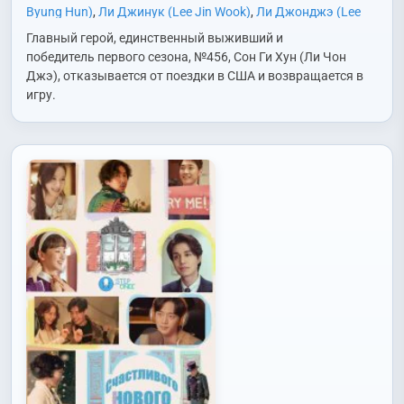
Byung Hun)
,
Ли Джинук (Lee Jin Wook)
,
Ли Джонджэ (Lee
Jung Jae)
,
Ли Сохван (Lee Seo Hwan)
,
Но Джэвон (Noh Jae
Главный герой, единственный выживший и
Won)
,
Пак Кюён (Park Kyu Young)
,
Пак Сонхун (Park Sung
победитель первого сезона, №456, Сон Ги Хун (Ли Чон
Hoon)
,
Сон Джиу (Song Ji Woo)
,
Чо Юри (Jo Yu Ri)
,
Чон
Джэ), отказывается от поездки в США и возвращается в
Сокхо (Jun Suk Ho)
,
Чхве Сынхён/Т.О.П. (Choi Seung
игру.
Hyun/T.O.P.)