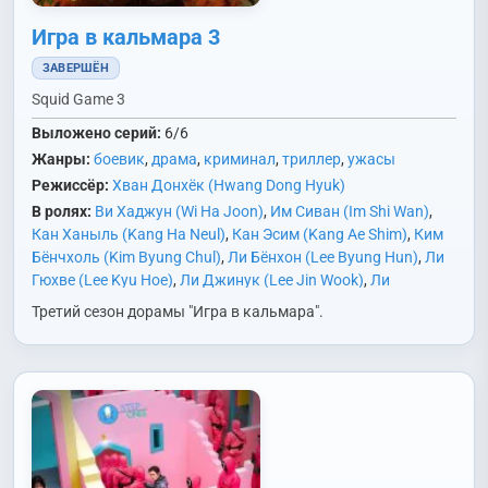
Игра в кальмара 3
ЗАВЕРШЁН
Squid Game 3
Выложено серий:
6/6
Жанры:
боевик
,
драма
,
криминал
,
триллер
,
ужасы
Режиссёр:
Хван Донхёк (Hwang Dong Hyuk)
В ролях:
Ви Хаджун (Wi Ha Joon)
,
Им Сиван (Im Shi Wan)
,
Кан Ханыль (Kang Ha Neul)
,
Кан Эсим (Kang Ae Shim)
,
Ким
Бёнчхоль (Kim Byung Chul)
,
Ли Бёнхон (Lee Byung Hun)
,
Ли
Гюхве (Lee Kyu Hoe)
,
Ли Джинук (Lee Jin Wook)
,
Ли
Джонджэ (Lee Jung Jae)
,
Ли Дэвид (Lee David)
,
Ли Сону
Третий сезон дорамы "Игра в кальмара".
(Lee Sung Woo)
,
Ли Сук (Lee Suk)
,
Но Джэвон (Noh Jae Won)
,
О Дальсу (Oh Dal Su)
,
Пак Кюён (Park Kyu Young)
,
Пак
Сонхун (Park Sung Hoon)
,
Пак Хисун (Park Hee Soon)
,
Пак
Чину (Park Jin Woo)
,
Сон Ёнчхан (Song Young Chang)
,
Чан
Джэхо (Jang Jae Ho)
,
Чо Аин (Jo Ah In)
,
Чо Юри (Jo Yu Ri)
,
Чон Сокхо (Jun Suk Ho)
,
Чон Хоён (Jung Ho Yeon)
,
Чхве
Гвихва (Choi Gwi Hwa)
,
Чхве Сынхён/Т.О.П. (Choi Seung
Hyun/T.O.P.)
,
Чхэ Гукхи (Chae Gook Hee)
,
Ян Донгын (Yang