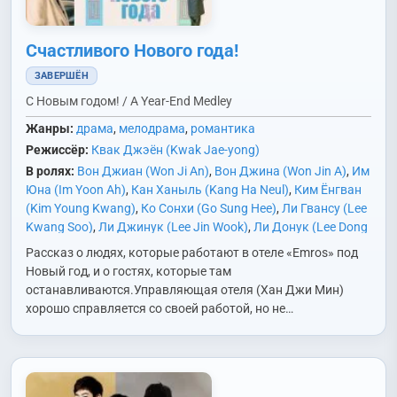
Счастливого Нового года!
ЗАВЕРШЁН
С Новым годом! / A Year-End Medley
Жанры:
драма
,
мелодрама
,
романтика
Режиссёр:
Квак Джэён (Kwak Jae-yong)
В ролях:
Вон Джиан (Won Ji An)
,
Вон Джина (Won Jin A)
,
Им
Юна (Im Yoon Ah)
,
Кан Ханыль (Kang Ha Neul)
,
Ким Ёнгван
(Kim Young Kwang)
,
Ко Сонхи (Go Sung Hee)
,
Ли Гвансу (Lee
Kwang Soo)
,
Ли Джинук (Lee Jin Wook)
,
Ли Донук (Lee Dong
Wook)
,
Ли Хеён (Lee Hye Young)
,
Со Ганджун (Seo Kang
Рассказ о людях, которые работают в отеле «Emros» под
Joon)
,
Хан Джимин (Han Ji Min)
,
Чо Джунён (Jo Joon
Новый год, и о гостях, которые там
Young)
,
Чон Джинён (Jung Jin Young)
останавливаются.Управляющая отеля (Хан Джи Мин)
хорошо справляется со своей работой, но не…