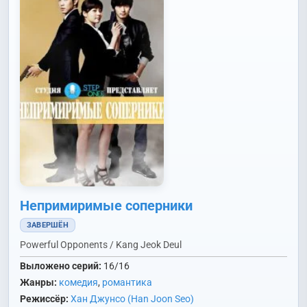
Непримиримые соперники
ЗАВЕРШЁН
Powerful Opponents / Kang Jeok Deul
Выложено серий:
16/16
Жанры:
комедия
,
романтика
Режиссёр:
Хан Джунсо (Han Joon Seo)