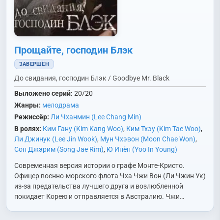
Прощайте, господин Блэк
ЗАВЕРШЁН
До свидания, господин Блэк / Goodbye Mr. Black
Выложено серий:
20/20
Жанры:
мелодрама
Режиссёр:
Ли Чханмин (Lee Chang Min)
В ролях:
Ким Гану (Kim Kang Woo)
,
Ким Тхэу (Kim Tae Woo)
,
Ли Джинук (Lee Jin Wook)
,
Мун Чхэвон (Moon Chae Won)
,
Сон Джэрим (Song Jae Rim)
,
Ю Инён (Yoo In Young)
Современная версия истории о графе Монте-Кристо.
Офицер военно-морского флота Чха Чжи Вон (Ли Чжин Ук)
из-за предательства лучшего друга и возлюбленной
покидает Корею и отправляется в Австралию. Чжи…