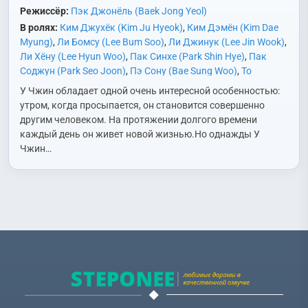
Режиссёр:
Пэк Джонёль (Baek Jong Yeol)
В ролях:
Ким Джухёк (Kim Ju Hyeok)
,
Ким Дэмён (Kim Dae
Myung)
,
Ли Бомсу (Lee Bum Soo)
,
Ли Джинук (Lee Jin Wook)
,
Ли Хёну (Lee Hyun Woo)
,
Пак Синхе (Park Shin Hye)
,
Пак
Соджун (Park Seo Joon)
,
Пэ Сону (Bae Sung Woo)
,
То
Джихан (Do Ji Han)
,
Хан Хёджу (Han Hyo Joo)
,
Хон Дами
У Чжин обладает одной очень интересной особенностью:
(Hong Da Mi)
,
Ю Ёнсок (Yoo Yeon Seok)
утром, когда просыпается, он становится совершенно
другим человеком. На протяжении долгого времени
каждый день он живет новой жизнью.Но однажды У
Чжин…