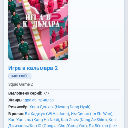
Dong Geun)
Игра в кальмара 2
ЗАВЕРШЁН
Squid Game 2
Выложено серий:
7/7
Жанры:
драма
,
триллер
Режиссёр:
Хван Донхёк (Hwang Dong Hyuk)
В ролях:
Ви Хаджун (Wi Ha Joon)
,
Им Сиван (Im Shi Wan)
,
Кан Ханыль (Kang Ha Neul)
,
Кан Эсим (Kang Ae Shim)
,
Кон
Джичхоль/Кон Ю (Gong Ji Chul/Gong Yoo)
,
Ли Бёнхон (Lee