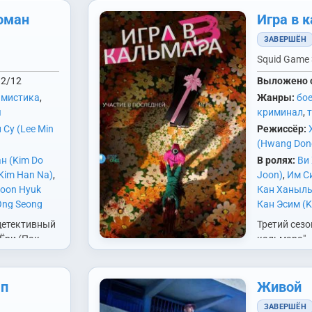
оман
Игра в 
ЗАВЕРШЁН
Squid Game 
2/12
Выложено 
,
мистика
,
Жанры:
бо
ы
криминал
,
 Су (Lee Min
Режиссёр:
(Hwang Don
н (Kim Do
В ролях:
Ви
Kim Han Na)
,
Joon)
,
Им Си
Joon Hyuk
Кан Ханыль 
Ong Seong
Кан Эсим (K
rk Eun Bin)
,
Бёнчхоль (K
етективный
Третий сезо
 Ji Won)
,
Чо
Бёнхон (Lee
Ёри (Пак
кальмара".
)
,
Ян Седжон
Гюхве (Lee 
цей одного
Джинук (Lee
ских
Джонджэ (L
 генеральным
мп
Живой
Дэвид (Lee 
, которая
Sung Woo)
,
ЗАВЕРШЁН