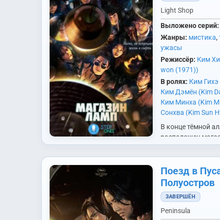
видит призраков,
Гануком (Ян Седж
Light Shop
страстным, влия
Выложено серий:
Жанры:
мистика
,
ужасы
Режиссёр:
Ким Хи
won (1971))
В ролях:
Ким Гихэ 
Ким Дэмён (Kim D
Ким Минха (Kim M
Сонхва (Kim Sun 
Джонын (Lee Jeon
В конце тёмной а
Тхэгу (Uhm Tae Go
расположен мага
(Park Bo Young)
,
П
осветительных пр
(Park Hyuk Kwon)
,
часто заходят ст
Sung Woo)
,
Син Ын
Хозяин магазина 
Поезд в Пуса
Soo)
,
Соль Хён (Se
совсем не удивля
Полуостров
Джихун (Joo Ji Ho
посетителям, но
ЗАВЕРШЁН
предупреждает п
покупательницу -
Peninsula