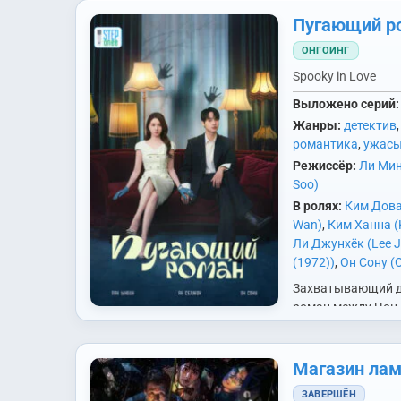
Пугающий р
ОНГОИНГ
Spooky in Love
Выложено серий:
Жанры:
детектив
романтика
,
ужас
Режиссёр:
Ли Мин
Soo)
В ролях:
Ким Дова
Wan)
,
Ким Ханна (
Ли Джунхёк (Lee 
(1972))
,
Он Сону (
Wu)
,
Пак Ынбин (Pa
Захватывающий д
Пэк Дживон (Baek
роман между Чон 
Хеджу (Jo Hye Joo
Ынбин), наследни
(Yang Se Jong)
из ведущих корей
конгломератов и
Магазин ла
директором отеля
ЗАВЕРШЁН