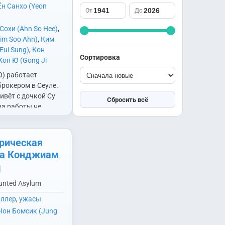
саспенс
Южная Корея
Ён Санхо (Yeon
От
До
спорт
Япония
Сохи (Ahn So Hee)
,
триллер
im Soo Ahn)
,
Ким
ужасы
Eui Sung)
,
Кон
фантастика
Сортировка
он Ю (Gong Ji
фэнтези
oo)
,
Ма Донсок
Ю) работает
школа
ok)
,
Чан Хёкджин
рокером в Сеуле.
юриспруденция
Jin)
,
Чон Юми (Jung
ивёт с дочкой Су
Сбросить всё
 Усик (Choi Woo
-за работы не
много времени.
 рождения Су Ан…
рическая
ца Конджиам
unted Asylum
иллер
,
ужасы
Чон Бомсик (Jung