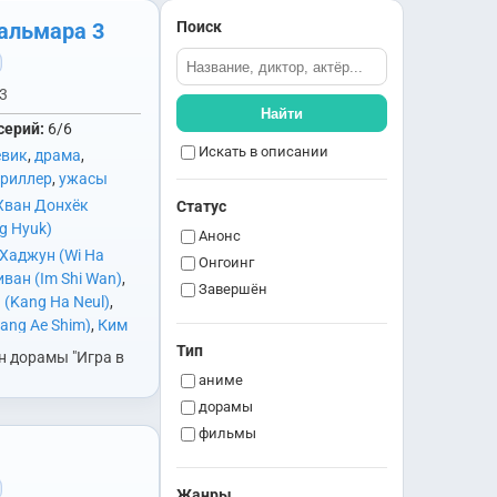
кальмара 3
Поиск
3
Найти
серий:
6/6
Искать в описании
евик
,
драма
,
триллер
,
ужасы
Хван Донхёк
Статус
g Hyuk)
Анонс
 Хаджун (Wi Ha
Онгоинг
ван (Im Shi Wan)
,
Завершён
(Kang Ha Neul)
,
ang Ae Shim)
,
Ким
im Byung Chul)
,
Ли
Тип
н дорамы "Игра в
 Byung Hun)
,
Ли
аниме
Kyu Hoe)
,
Ли
дорамы
 Jin Wook)
,
Ли
фильмы
ee Jung Jae)
,
Ли
David)
,
Ли Сону (Lee
Ли Сук (Lee Suk)
,
Но
Жанры