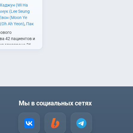
 Хаджун (Wi Ha
нук (Lee Seung
Евон (Moon Ye
 (Oh Ah Yeon)
,
Пак
Ji A)
,
Пак Джихён
пового
n)
,
Пак Сонхун
ва 42 пациентов и
Hoon)
,
Чо Джэюн
ия главврача 26
79 года
ескую больницу
акрыли. С тех пор
ритягивает
пощекотать нервы,
Мы в социальных сетях