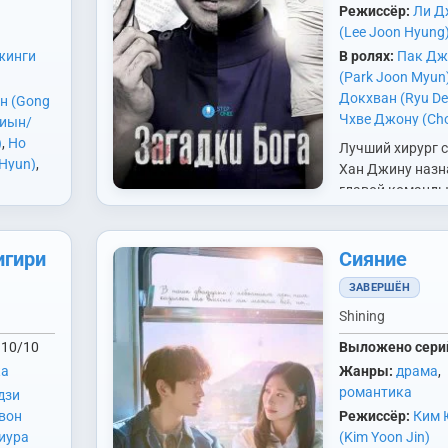
Режиссёр:
Ли Д
(Lee Joon Hyung
жинги
В ролях:
Пак Дж
(Park Joon Myun
Докхван (Ryu D
н (Gong
Чхве Джону (Cho
иын/
Woo)
,
Юн Джухи 
)
,
Но
Лучший хирург 
Hee)
 Hyun)
,
Хан Джину назн
oo Seok)
главой команд
дит в
судмедэкспертов
присоединяется
ной
Кан Гёнхи -
игири
Сияние
привлекательна
арху.
ЗАВЕРШЁН
женщина, обла
-
навыками боев
Shining
нейшей
искусств и обо
тране. У
10/10
Выложено сери
чувством
,…
ка
Жанры:
драма
,
справедливости
романтика
дзи
они…
вон
Режиссёр:
Ким 
иура
(Kim Yoon Jin)