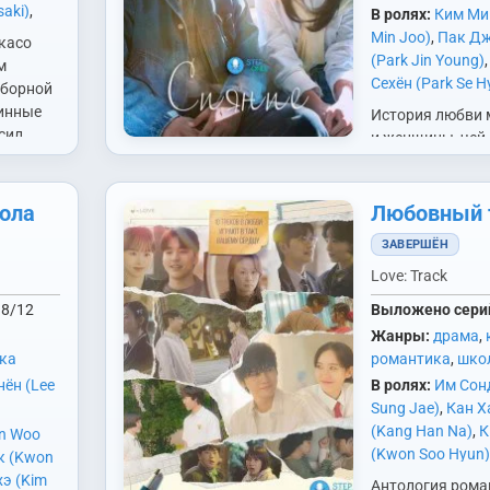
aki)
,
В ролях:
Ким Ми
Ji Hoo)
,
Min Joo)
,
Пак Д
Акасо
un Hee)
,
(Park Jin Young)
м
 Won)
,
Сехён (Park Se H
сборной
ukagawa
Джэха (Shin Jae
линные
История любви
ай
сил
и женщины, чей
)
,
Юи
х
вращается толь
них двоих. Эта 
служит источни
ола
Любовный 
ане.
и света в их жиз
ЗАВЕРШЁН
ал…
расставания в в
19 лет…
Love: Track
8/12
Выложено сери
Жанры:
драма
,
ка
романтика
,
шко
нён (Lee
В ролях:
Им Сон
Sung Jae)
,
Кан Х
(Kang Han Na)
,
К
An Woo
(Kwon Soo Hyun)
к (Kwon
Ынбин (Kwon Eun
э (Kim
Антология рома