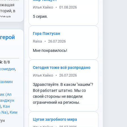
ng)
,
Ким
ержащая
Илья Хайко
•
01.08.2026
им Мингю
торий, в
им
5 серия.
ссе на
in Chul)
,
Sun
и (Kim
Гора Пэктусан
герой
нхе (Kim
Raisa
•
26.07.2026
Минджон
,
Ли Джун
Мне понравилось!
онхви (Lee
й:
Донхёк
8/8
Сегодня тоже всё распродано
k)
,
О
комедия
,
g Min)
,
О
Илья Хайко
•
26.07.2026
Он Сону
ханмин
Здравствуйте. В каком "нашем"?
Пан Хёрин
Всё работает штатно. Мы со
э Юнгён
ик (An
своей стороны не вводили
)
,
Хан
Санджун
ограничений на регионы.
Hyun)
,
Чин
)
,
Кан
n)
,
Чон
 Na)
,
Ким
 Jin)
,
Ян
Hae)
,
Ким
Цугаи загробного мира
Чун
 Hyuk)
 Ok)
,
Ким