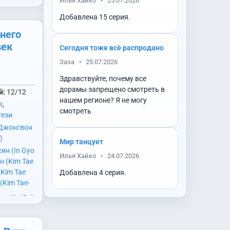
Илья Хайко
•
25.07.2026
 Sang)
,
ым
m Hye
Добавлена 15 серия.
о (Lee
ентре и
него
хён (Shin
век
Сегодня тоже всё распродано
ёнсон
м. По
)
,
Чо Боа
Заза
•
25.07.2026
у причине
ивон (Cha
Здравствуйте, почему все
ой силой,
дорамы запрещено смотреть в
й:
12/12
т
нашем регионе? Я не могу
я
,
енег,
смотреть
тези
Джонгвон
)
Мир танцует
ин (In Gyo
Илья Хайко
•
24.07.2026
н (Kim Tae
(Kim Tae
Добавлена 4 серия.
(Kim Tae-
Kim Hye
Ким Хе Юн)
н (Kim Yoo
ee Shi
расотой,
н (Lee