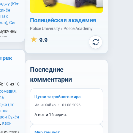
нджу (Kim
жинён
,
Пак
Полицейская академия
yun)
,
Син
Police University / Police Academy
 Ha)
 мужчины
 мир
★
9.9
ко вокруг
связь
ком веры
трек
нях. После
Последние
озрасте
комментарии
й:
10 из 10
комедия
,
Цугаи загробного мира
ла
джэ (Im
Илья Хайко
•
01.08.2026
анна
А вот и 16 серия.
вон Сухён
,
Квон
 Bin)
,
Ким
нтических
Мир танцует