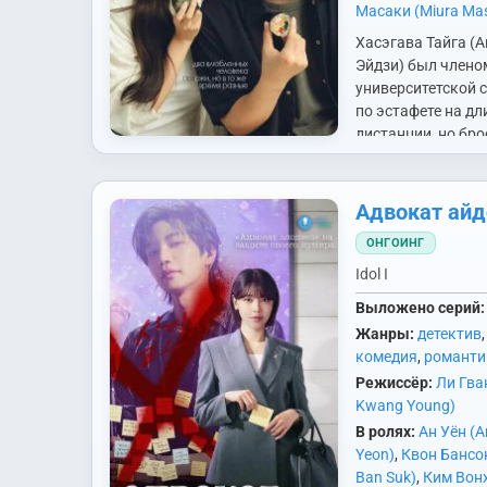
Масаки (Miura Mas
Мун Джиху (Moon 
Хасэгава Тайга (
Пан Ынхи (Bang E
Эйдзи) был члено
Со Хевон (Seo Hye
университетской 
Фукагава Май (F
по эстафете на д
Mai)
,
Фукуяма Сёд
дистанции, но бро
(Fukuyama Shodai
учёбу из-за плохи
Рёко (Yui Ryoko)
оценок. Сейчас он
подрабатывает в
Адвокат айд
небольшом рестор
ОНГОИНГ
Постепенно он ст
Idol I
Выложено серий:
Жанры:
детектив
,
комедия
,
романти
Режиссёр:
Ли Гва
Kwang Young)
В ролях:
Ан Уён (
Yeon)
,
Квон Бансо
Ban Suk)
,
Ким Вонх