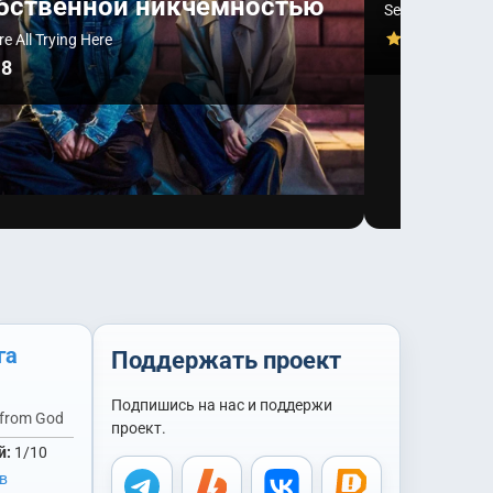
бственной никчёмностью
See You at Wor
8.5
e All Trying Here
.8
га
Поддержать проект
Подпишись на нас и поддержи
z from God
проект.
й:
1/10
в