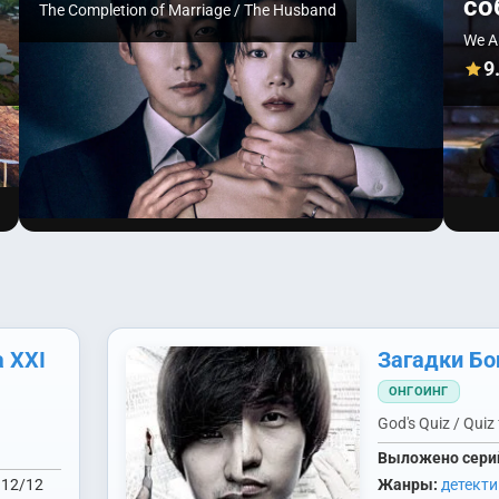
со
The Completion of Marriage / The Husband
We Ar
9
 XXI
Загадки Бо
ОНГОИНГ
God's Quiz / Qui
Выложено сери
12/12
Жанры:
детекти