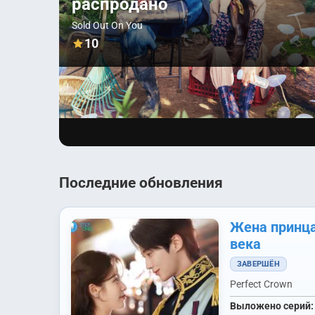
распродано
Sold Out On You
10
Последние обновления
Жена принца
века
ЗАВЕРШЁН
Perfect Crown
Выложено серий: