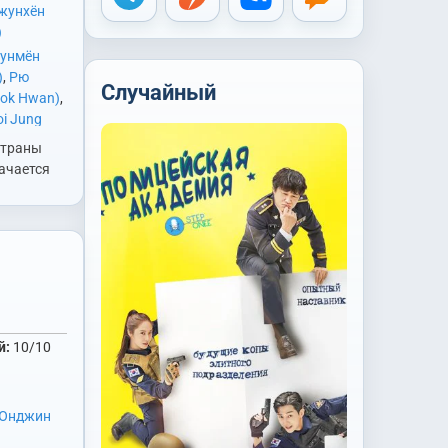
жунхён
)
унмён
)
,
Рю
Случайный
eok Hwan)
,
i Jung
(Yoon Joo
страны
ачается
ы
. К нему
 детектив
я
дающая
ых
стрённым
й:
10/10
. Вместе
Юнджин