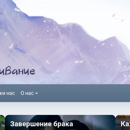
жи нас
О нас
Завершение брака
Ка