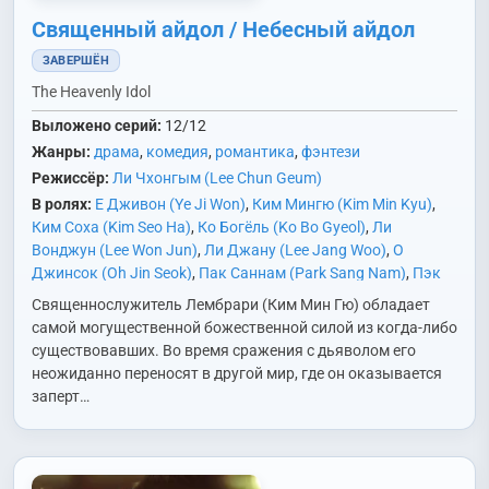
Священный айдол / Небесный айдол
ЗАВЕРШЁН
The Heavenly Idol
Выложено серий:
12/12
Жанры:
драма
,
комедия
,
романтика
,
фэнтези
Режиссёр:
Ли Чхонгым (Lee Chun Geum)
В ролях:
Е Дживон (Ye Ji Won)
,
Ким Мингю (Kim Min Kyu)
,
Ким Соха (Kim Seo Ha)
,
Ко Богёль (Ko Bo Gyeol)
,
Ли
Вонджун (Lee Won Jun)
,
Ли Джану (Lee Jang Woo)
,
О
Джинсок (Oh Jin Seok)
,
Пак Саннам (Park Sang Nam)
,
Пэк
Собин (Baek Seo Bin)
,
Син Гюхён (Shin Kyu Hyun)
,
Син
Священнослужитель Лембрари (Ким Мин Гю) обладает
Мёнсон (Shin Myung Sung)
,
Так Чэхун (Tak Jae Hoon)
,
Хон
самой могущественной божественной силой из когда-либо
Сынбом (Hong Seung Bum)
,
Чан Ённам (Jang Young Nam)
,
существовавших. Во время сражения с дьяволом его
Чха Джуён (Cha Joo Young)
,
Чхве Джэхён (Choi Jae Hyun)
неожиданно переносят в другой мир, где он оказывается
заперт…