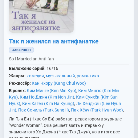
Так я женился на антифанатке
ЗАВЕРШЁН
So I Married an Anti-fan
Выложено серий:
16/16
Жанры:
комедия
,
музыкальный
,
романтика
Режиссёр:
Кан Чхору (Kang Chul Woo)
В ролях:
Ким Мингё (Kim Min Kyo)
,
Ким Мингю (Kim Min
Kyu)
,
Ким Но Джин (Kim Noh Jin)
,
Ким Сунхёк (Kim Sun
Hyuk)
,
Ким Хагён (Kim Ha Kyung)
,
Ли Хёнджин (Lee Hyun
Jin)
,
Пак Сониль (Park Sung Il)
,
Пак Хёну (Park Hyun Woo)
,
Пэк Сынхон (Baek Seung Heon)
,
Сон Чхэюн (Song Chae Yun)
,
Ли Гын Ён (Чхве Су Ён) работает редактором в журнале
Хан Джиан (Han Ji An)
,
Хван Чхансон (Hwang Chan Sung)
,
"Wonder Woman". Она решает взять интервью у
Чи Хосон (Ji Ho Sung)
,
Чхве Суён (Choi Soo Young)
,
Чхве
знаменитого Хо Джуна (Чхве Тхэ Джун), но в итоге все
Тхэджун (Choi Tae Joon)
,
Ю Соджин (Yoo Seo Jin)
,
Юн Богин