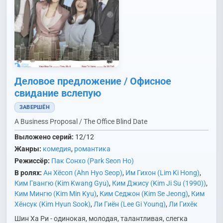
Деловое предложение / Офисное
свидание вслепую
ЗАВЕРШЁН
A Business Proposal / The Office Blind Date
Выложено серий:
12/12
Жанры:
комедия
,
романтика
Режиссёр:
Пак Сонхо (Park Seon Ho)
В ролях:
Ан Хёсоп (Ahn Hyo Seop)
,
Им Гихон (Lim Ki Hong)
,
Ким Гвангю (Kim Kwang Gyu)
,
Ким Джису (Kim Ji Su (1990))
,
Ким Мингю (Kim Min Kyu)
,
Ким Седжон (Kim Se Jeong)
,
Ким
Хёнсук (Kim Hyun Sook)
,
Ли Гиён (Lee Gi Young)
,
Ли Гихёк
(Lee Ki Hyuk)
,
Ли Докхва (Lee Deok Hwa)
,
Пэ Ухи (Bae Woo
Шин Ха Ри - одинокая, молодая, талантливая, слегка