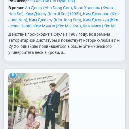
Режиссёр:
Чо Хёнтак (Jo Hyun Tak)
В ролях:
Ан Донгу (Ahn Dong Goo)
,
Квон Хансоль (Kwon
Han Sol)
,
Ким Джису (Kim Ji Soo(1995))
,
Ким Джоннан (Kim
Jung Nan)
,
Ким Джонсу (Kim Jong Soo)
,
Ким Джонхун (Kim
Jeong Hoon)
,
Ким Мингю (Kim Min Kyu)
,
Ким Мису (Kim Mi
Soo)
,
Ким Сохён (Kim Seo Hyun)
,
Ким Сынхва (Kim Seung
Действие происходит в Сеуле в 1987 году, во времена
Hwa)
,
Ким Хеюн (Kim Hye Yoon)
,
Ли Джонхён (Lee Jong
авторитарной диктатуры и повествует историю любви Им
Hyun)
,
Ли Хварён (Lee Hwa Ryong)
,
Нам Миджон (Nam Mi
Су Хо, однажды появившегося в общежитии женского
Jung)
,
Пак Ени (Park Ye Ni)
,
Пак Сонун (Park Sung Woong)
,
университета весь в крови, и…
Пэ Мёнджин (Bae Myung Jin)
,
Пэк Дживон (Baek Ji Won)
,
Хо
Джунхо (Heo Joon Ho)
,
Хо Намджун (Heo Nam Jun)
,
Чан
Инсоп (Jang In Sub)
,
Чан Сынджо (Jang Seung Jo)
,
Чи
Ыйджон (Ji Ui Jung)
,
Чо Ёнхо (Jo Yeon Ho)
,
Чон Исо (Jung Yi
Seo)
,
Чон Мусон (Jeon Mu-Song)
,
Чон Синхе (Jung Shin Hye)
,
Чон Хеён (Jung Hye Young)
,
Чон Хэин (Jung Hae In)
,
Чон
Эри (Jung Ae Ri)
,
Чон Юджин (Jeong Eu Gene)
,
Чун Джониль
(Jun Jung Il)
,
Чхве Гёнхун (Choi Kyung Hoon)
,
Чхве Хиджин
(Choi Hee Jin)
,
Чхве Юндже (Choi Yoon Je)
,
Ю Инна (Yoo In
Na)
,
Юн Сеа (Yoon Se Ah)