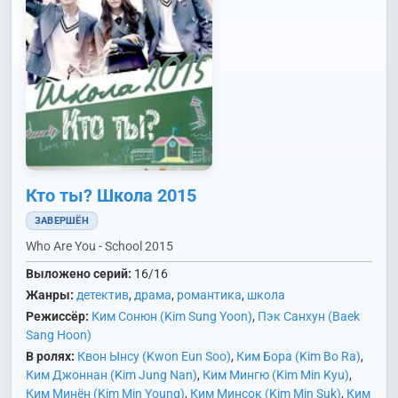
Кто ты? Школа 2015
ЗАВЕРШЁН
Who Are You - School 2015
Выложено серий:
16/16
Жанры:
детектив
,
драма
,
романтика
,
школа
Режиссёр:
Ким Сонюн (Kim Sung Yoon)
,
Пэк Санхун (Baek
Sang Hoon)
В ролях:
Квон Ынсу (Kwon Eun Soo)
,
Ким Бора (Kim Bo Ra)
,
Ким Джоннан (Kim Jung Nan)
,
Ким Мингю (Kim Min Kyu)
,
Ким Минён (Kim Min Young)
,
Ким Минсок (Kim Min Suk)
,
Ким