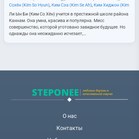
Сохён (Kim So Hyun)
,
Ким Сэа (Kim Se Ah)
,
Ким Хиджон (Kim
Hee Jung)
,
Ли Джингвон (Lee Jin Kwon)
,
Ли Джонын (Lee
Ли Ын Би (Ким Со Хён) учится в престижной школе района
Jeong Eun)
,
Ли Джэин (Lee Jae In)
,
Ли Дэвид (Lee David)
,
Ли
Каннам. Она умна, красива и популярна. Мисс
Дэён (Lee Dae Yeon)
,
Ли Канмин (Lee Kang Min)
,
Ли Пильмо
совершенство, которой уготовано завидное будущее. Но
(Lee Pil Mo)
,
Ли Сивон (Lee Si Won)
,
Ли Сынхо (Lee Seung
однажды она неожиданно исчезает,…
Ho)
,
Ли Хвагём (Lee Hwa Kyum)
,
Ли Хидо (Lee Hee Do)
,
Ли
Чхохи (Lee Cho Hee)
,
Нам Джухёк (Nam Joo Hyuk)
,
О Юнхон
(Oh Yoon Hong)
,
Пак Асон (Park Ah Sung)
,
Пак Тусик (Park
Doo Shik)
,
Пак Хванхи (Park Hwan Hee)
,
Син Джонгын (Shin
Jung Geun)
,
Хан Сонюн (Han Sung Yun)
,
Чан Инсоп (Jang In
Sub)
,
Чи Хаюн (Ji Ha Yoon)
,
Чо Бёнгю (Cho Byeong Gyu)
,
Чо
Докхён (Jo Duk Hyun)
,
Чо Сухян (Jo Soo Hyang)
,
Чон
Джэын (Jung Jae Eun)
,
Чон Инги (Jung In Gi)
,
Чон Инсо
(Jung In Seo)
,
Чон Мисон (Jeon Mi Sun)
,
Чон Номин (Jun Noh
Min)
,
Чон Суён (Jung Soo Young)
,
Чхве Дэчхоль (Choi Dae
Chul)
,
Чхве Хёын (Choi Hyo Eun)
,
Ю Ёнми (Yoo Yeon Mi)
,
Юк
Сонджэ (Yook Sung Jae)
О нас
Контакты