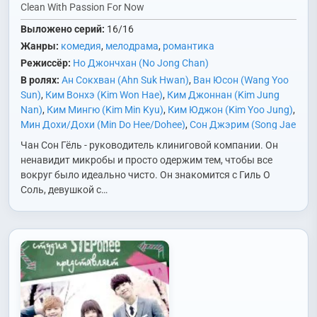
Clean With Passion For Now
Выложено серий:
16/16
Жанры:
комедия
,
мелодрама
,
романтика
Режиссёр:
Но Джончхан (No Jong Chan)
В ролях:
Ан Сокхван (Ahn Suk Hwan)
,
Ван Юсон (Wang Yoo
Sun)
,
Ким Вонхэ (Kim Won Hae)
,
Ким Джоннан (Kim Jung
Nan)
,
Ким Мингю (Kim Min Kyu)
,
Ким Юджон (Kim Yoo Jung)
,
Мин Дохи/Дохи (Min Do Hee/Dohee)
,
Сон Джэрим (Song Jae
Rim)
,
У Хён (Woo Hyun)
,
Хак Джин (Hak Jin)
,
Чха Инха (Cha
Чан Сон Гёль - руководитель клиниговой компании. Он
In Ha)
,
Юн Гюнсан (Yoon Gyun Sang)
ненавидит микробы и просто одержим тем, чтобы все
вокруг было идеально чисто. Он знакомится с Гиль О
Соль, девушкой с…