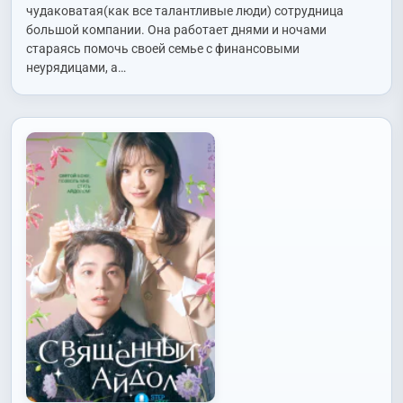
Hee)
,
Со Хевон (Seo Hye Won)
,
Соль Ина (Sul In Ah)
,
Сон
чудаковатая(как все талантливые люди) сотрудница
Вонсок (Song Won Seok)
,
Чон Ёнджу (Jung Yeon Joo)
,
Чхве
большой компании. Она работает днями и ночами
Бёнчан (Choi Byung Chan)
,
Юн Санджон (Yoon Sang Jung)
стараясь помочь своей семье с финансовыми
неурядицами, а…