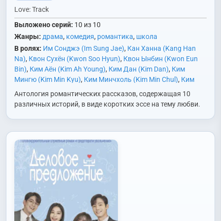
Love: Track
Выложено серий:
10 из 10
Жанры:
драма
,
комедия
,
романтика
,
школа
В ролях:
Им Сонджэ (Im Sung Jae)
,
Кан Ханна (Kang Han
Na)
,
Квон Сухён (Kwon Soo Hyun)
,
Квон Ынбин (Kwon Eun
Bin)
,
Ким Аён (Kim Ah Young)
,
Ким Дан (Kim Dan)
,
Ким
Мингю (Kim Min Kyu)
,
Ким Минчхоль (Kim Min Chul)
,
Ким
Сонён (Kim Sun Young)
,
Ким Хянги (Kim Hyang Gi)
,
Ким Юнхе
Антология романтических рассказов, содержащая 10
(Kim Yoon Hye)
,
Кон Минджон (Gong Min Jung)
,
Ли Джун
различных историй, в виде коротких эссе на тему любви.
(Lee Joon)
,
Ли Донхви (Lee Dong Hwi)
,
Мун Донхёк (Moon
Dong Hyuk)
,
О Донмин (Oh Dong Min)
,
О Ури (Oh Woo Ri)
,
Он
Сону (Ong Seong Wu)
,
Пан Хёрин (Bang Hyo Rin)
,
Пэ Юнгён
(Bae Yoon Kyung)
,
Хан Джихён (Han Ji Hyun)
,
Чин Хоын (Jin
Ho Eun)
,
Чон Хеджин (Jun Hye Jin)
,
Ян Дэхёк (Yang Dae
Hyuk)