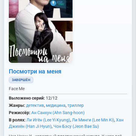
Посмотри на меня
ЗАВЕРШЁН
Face Me
Выложено серий:
12/12
Жанры:
детектив
,
медицина
,
триллер
Режиссёр:
Ан Санхун (Ahn Sang-hoon)
В ролях:
Ли Игён (Lee Yi Kyung)
,
Ли Минги (Lee Min Ki)
,
Хан
Джихён (Han Ji Hyun)
,
Чон Бэсу (Jeon Bae Su)