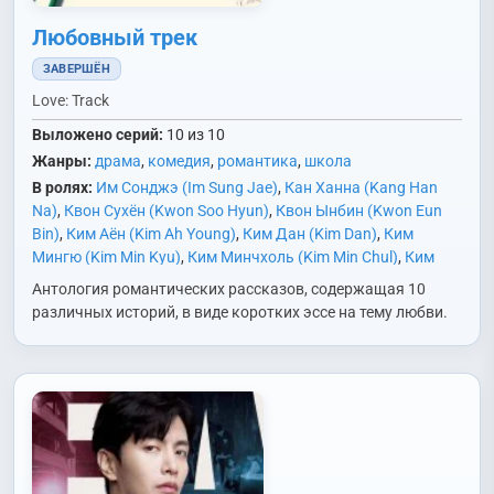
Любовный трек
ЗАВЕРШЁН
Love: Track
Выложено серий:
10 из 10
Жанры:
драма
,
комедия
,
романтика
,
школа
В ролях:
Им Сонджэ (Im Sung Jae)
,
Кан Ханна (Kang Han
Na)
,
Квон Сухён (Kwon Soo Hyun)
,
Квон Ынбин (Kwon Eun
Bin)
,
Ким Аён (Kim Ah Young)
,
Ким Дан (Kim Dan)
,
Ким
Мингю (Kim Min Kyu)
,
Ким Минчхоль (Kim Min Chul)
,
Ким
Сонён (Kim Sun Young)
,
Ким Хянги (Kim Hyang Gi)
,
Ким Юнхе
Антология романтических рассказов, содержащая 10
(Kim Yoon Hye)
,
Кон Минджон (Gong Min Jung)
,
Ли Джун
различных историй, в виде коротких эссе на тему любви.
(Lee Joon)
,
Ли Донхви (Lee Dong Hwi)
,
Мун Донхёк (Moon
Dong Hyuk)
,
О Донмин (Oh Dong Min)
,
О Ури (Oh Woo Ri)
,
Он
Сону (Ong Seong Wu)
,
Пан Хёрин (Bang Hyo Rin)
,
Пэ Юнгён
(Bae Yoon Kyung)
,
Хан Джихён (Han Ji Hyun)
,
Чин Хоын (Jin
Ho Eun)
,
Чон Хеджин (Jun Hye Jin)
,
Ян Дэхёк (Yang Dae
Hyuk)