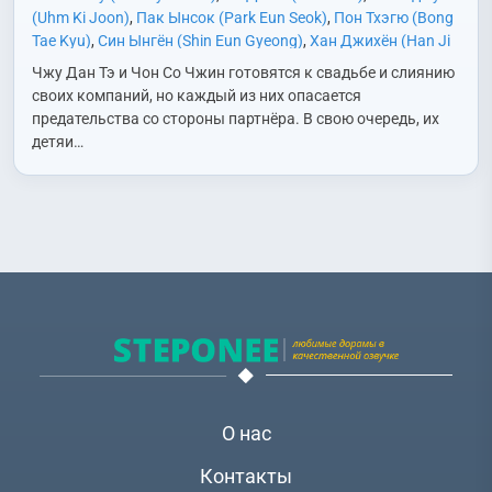
(Uhm Ki Joon)
,
Пак Ынсок (Park Eun Seok)
,
Пон Тхэгю (Bong
Tae Kyu)
,
Син Ынгён (Shin Eun Gyeong)
,
Хан Джихён (Han Ji
Hyun)
,
Чин Джихи (Jin Ji Hee)
,
Чхве Ебин (Choi Ye Bin)
,
Юн
Чжу Дан Тэ и Чон Со Чжин готовятся к свадьбе и слиянию
Джонхун (Yoon Jong Hoon)
,
Юн Джухи (Yoon Joo Hee)
своих компаний, но каждый из них опасается
предательства со стороны партнёра. В свою очередь, их
детяи…
О нас
Контакты