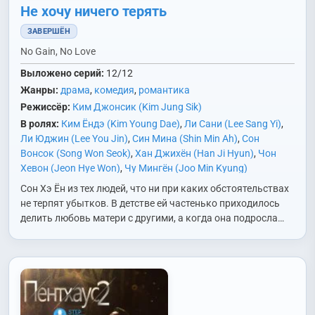
Не хочу ничего терять
ЗАВЕРШЁН
No Gain, No Love
Выложено серий:
12/12
Жанры:
драма
,
комедия
,
романтика
Режиссёр:
Ким Джонсик (Kim Jung Sik)
В ролях:
Ким Ёндэ (Kim Young Dae)
,
Ли Сани (Lee Sang Yi)
,
Ли Юджин (Lee You Jin)
,
Син Мина (Shin Min Ah)
,
Сон
Вонсок (Song Won Seok)
,
Хан Джихён (Han Ji Hyun)
,
Чон
Хевон (Jeon Hye Won)
,
Чу Мингён (Joo Min Kyung)
Сон Хэ Ён из тех людей, что ни при каких обстоятельствах
не терпят убытков. В детстве ей частенько приходилось
делить любовь матери с другими, а когда она подросла…