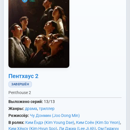
Пентхаус 2
ЗАВЕРШЁН
Penthouse 2
Выложено серий:
13/13
Жанры:
драма
,
триллер
Режиссёр:
Чу Донмин (Joo Dong Min)
В ролях:
Ким Ёндэ (Kim Young Dae)
,
Ким Соён (Kim So Yeon)
,
Ким Хёнсу (Kim Hyun Soo)
,
Ли Джиа (Lee Ji Ah)
,
Ом Гиджун