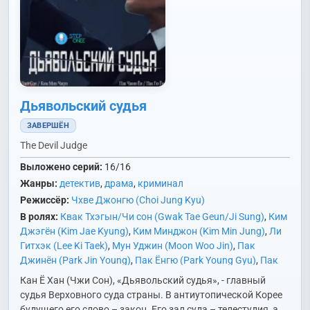
Дьявольский судья
ЗАВЕРШЁН
The Devil Judge
Выложено серий:
16/16
Жанры:
детектив
,
драма
,
криминал
Режиссёр:
Чхве Джонгю (Choi Jung Kyu)
В ролях:
Квак Тхэгын/Чи сон (Gwak Tae Geun/Ji Sung)
,
Ким
Джэгён (Kim Jae Kyung)
,
Ким Минджон (Kim Min Jung)
,
Ли
Гитхэк (Lee Ki Taek)
,
Мун Уджин (Moon Woo Jin)
,
Пак
Джинён (Park Jin Young)
,
Пак Ёнгю (Park Young Gyu)
,
Пак
Кюён (Park Kyu Young)
,
Пэк Хёнджин (Baek Hyun Jin)
,
Чан
Кан Ё Хан (Чжи Сон), «Дьявольский судья», - главный
Ённам (Jang Young Nam)
,
Чон Ингём (Jung In Gyeom)
,
Чу
судья Верховного суда страны. В антиутопической Корее
Соктхэ (Joo Suk Tae)
будущего его слово – закон. Его зал суда – телестудия, а