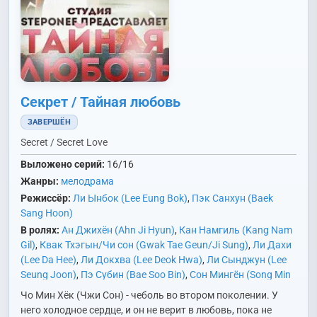
Секрет / Тайная любовь
ЗАВЕРШЁН
Secret / Secret Love
Выложено серий:
16/16
Жанры:
мелодрама
Режиссёр:
Ли Ынбок (Lee Eung Bok)
,
Пэк Санхун (Baek
Sang Hoon)
В ролях:
Ан Джихён (Ahn Ji Hyun)
,
Кан Намгиль (Kang Nam
Gil)
,
Квак Тхэгын/Чи сон (Gwak Tae Geun/Ji Sung)
,
Ли Дахи
(Lee Da Hee)
,
Ли Докхва (Lee Deok Hwa)
,
Ли Сынджун (Lee
Seung Joon)
,
Пэ Субин (Bae Soo Bin)
,
Сон Мингён (Song Min
Kyung)
,
Хван Джоным (Hwang Jung Eum)
,
Чо Мирён (Jo Mi
Чо Мин Хёк (Чжи Сон) - чеболь во втором поколении. У
Ryung)
,
Чон Суён (Jung Soo Young)
,
Чхве Сонун/Чхве Ун
него холодное сердце, и он не верит в любовь, пока не