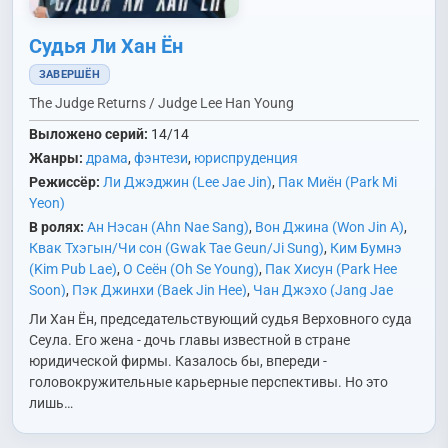
Судья Ли Хан Ён
ЗАВЕРШЁН
The Judge Returns / Judge Lee Han Young
Выложено серий:
14/14
Жанры:
драма
,
фэнтези
,
юриспруденция
Режиссёр:
Ли Джэджин (Lee Jae Jin)
,
Пак Миён (Park Mi
Yeon)
В ролях:
Ан Нэсан (Ahn Nae Sang)
,
Вон Джина (Won Jin A)
,
Квак Тхэгын/Чи сон (Gwak Tae Geun/Ji Sung)
,
Ким Бумнэ
(Kim Pub Lae)
,
О Сеён (Oh Se Young)
,
Пак Хисун (Park Hee
Soon)
,
Пэк Джинхи (Baek Jin Hee)
,
Чан Джэхо (Jang Jae
Ho)
,
Чон Хитхэ (Jung Hee Tae)
Ли Хан Ён, председательствующий судья Верховного суда
Сеула. Его жена - дочь главы известной в стране
юридической фирмы. Казалось бы, впереди -
головокружительные карьерные перспективы. Но это
лишь…