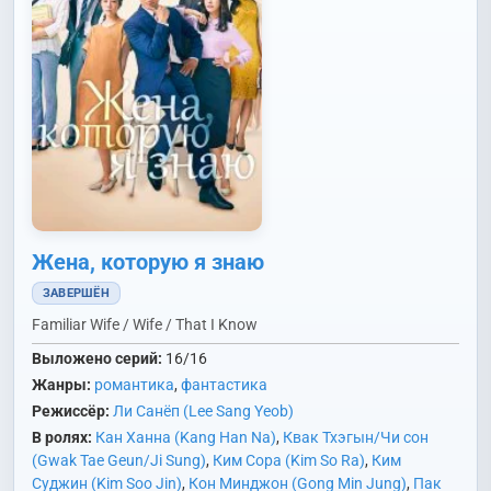
Жена, которую я знаю
ЗАВЕРШЁН
Familiar Wife / Wife / That I Know
Выложено серий:
16/16
Жанры:
романтика
,
фантастика
Режиссёр:
Ли Санёп (Lee Sang Yeob)
В ролях:
Кан Ханна (Kang Han Na)
,
Квак Тхэгын/Чи сон
(Gwak Tae Geun/Ji Sung)
,
Ким Сора (Kim So Ra)
,
Ким
Суджин (Kim Soo Jin)
,
Кон Минджон (Gong Min Jung)
,
Пак