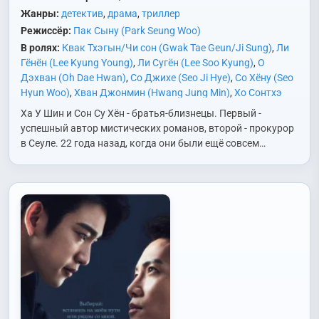
Жанры:
детектив
,
драма
,
триллер
Режиссёр:
Пак Сыну (Park Seung Woo)
В ролях:
Квак Тхэгын/Чи сон (Gwak Tae Geun/Ji Sung)
,
Ли
Гёнён (Lee Kyung Young)
,
Ли Сугён (Lee Soo Kyung)
,
О
Дэхван (Oh Dae Hwan)
,
Со Джихе (Seo Ji Hye)
,
Со Хёну (Seo
Hyun Woo)
,
Хван Джонмин (Hwang Jung Min)
,
Хо Сонтхэ
(Heo Sung Tae)
,
Чан Джинхи (Jang Jin Hee)
,
Чхве Чханхо
Ха У Шин и Сон Су Хён - братья-близнецы. Первый -
(Choi Chan Ho)
успешный автор мистических романов, второй - прокурор
в Сеуле. 22 года назад, когда они были ещё совсем…