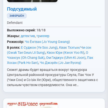
Подсудимый
ЗАВЕРШЁН
Defendant
Выложено серий:
18/18
Жанры:
детектив
,
триллер
Режиссёр:
Чо Ёнгван (Jo Young Gwang)
В ролях:
Е Суджон (Ye Soo Jung)
,
Квак Тхэгын/Чи сон
(Gwak Tae Geun/Ji Sung)
,
Квон Юри (Kwon Yoo Ri)
,
О
Чхансук (Oh Chang Suk)
,
Ом Гиджун (Uhm Ki Joon)
,
Пак
Хосан (Park Ho San)
,
Чо Джэрён (Jo Jae Ryong)
Сюжет драмы будет вращаться вокруг прокурора
Центральной районной прокуратуры Сеула, Пак Чон У
(Чжи Сон) и Со Ын Хе (Юри), общественного защитника с
сильным чувством справедливости. Она не…