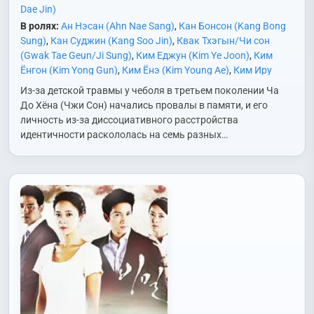
Dae Jin)
В ролях:
Ан Нэсан (Ahn Nae Sang)
,
Кан Бонсон (Kang Bong
Sung)
,
Кан Суджин (Kang Soo Jin)
,
Квак Тхэгын/Чи сон
(Gwak Tae Geun/Ji Sung)
,
Ким Еджун (Kim Ye Joon)
,
Ким
Ёнгон (Kim Yong Gun)
,
Ким Ёнэ (Kim Young Ae)
,
Ким Иру
(Kim Il Woo)
,
Ким Мингёль (Kim Min Gyul)
,
Ким Наун (Kim Na
Из-за детской травмы у чеболя в третьем поколении Ча
Woon)
,
Ким Хёнбом (Kim Hyung Beom)
,
Ким Хёнджу (Kim
До Хёна (Чжи Сон) начались провалы в памяти, и его
Hyun Joo)
,
Ким Хиджон (Kim Hee Jung)
,
Ким Юри (Kim Yoo
личность из-за диссоциативного расстройства
Ri)
,
Ко Чхансок (Ko Chang Seok)
,
Ли Дохён (Lee Do Hyun)
,
Ли
идентичности раскололась на семь разных…
Дусук (Lee Doo Suk)
,
Мён Себин (Myung Se Bin)
,
О Минсок
(Oh Min Suk)
,
Пак Гонрак (Park Gun Rak)
,
Пак Джунгю (Park
Joon Gyu)
,
Пак Соджун (Park Seo Joon)
,
Пэк Чхольмин
(Baek Chul Min)
,
Сим Хеджин (Shim Hye Jin)
,
Ха Гёнмин (Ha
Kyung Min)
,
Хван Джоным (Hwang Jung Eum)
,
Чо Чхангын
(Jo Chang Geun)
,
Чхве Вонён (Choi Won Young)
,
Чхве Хёын
(Choi Hyo Eun)