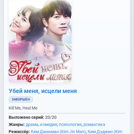
Убей меня, исцели меня
ЗАВЕРШЁН
Kill Me, Heal Me
Выложено серий:
20/20
Жанры:
драма
,
комедия
,
психология
,
романтика
Режиссёр:
Ким Джинман (Kim Jin Man)
,
Ким Дэджин (Kim