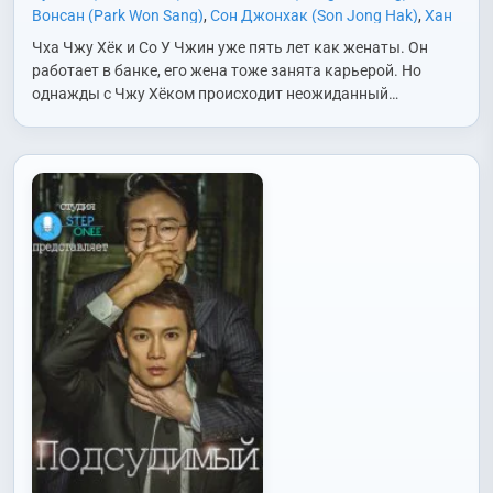
Вонсан (Park Won Sang)
,
Сон Джонхак (Son Jong Hak)
,
Хан
Джимин (Han Ji Min)
,
Чан Сынджо (Jang Seung Jo)
,
Чха
Чха Чжу Хёк и Со У Чжин уже пять лет как женаты. Он
Хагён (Cha Hak Yeon)
работает в банке, его жена тоже занята карьерой. Но
однажды с Чжу Хёком происходит неожиданный…