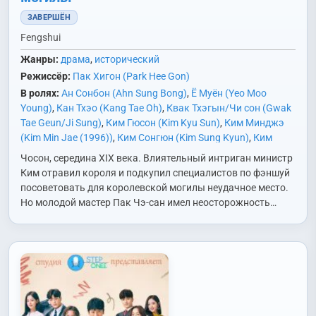
ЗАВЕРШЁН
Fengshui
Жанры:
драма
,
исторический
Режиссёр:
Пак Хигон (Park Hee Gon)
В ролях:
Ан Сонбон (Ahn Sung Bong)
,
Ё Муён (Yeo Moo
Young)
,
Кан Тхэо (Kang Tae Oh)
,
Квак Тхэгын/Чи сон (Gwak
Tae Geun/Ji Sung)
,
Ким Гюсон (Kim Kyu Sun)
,
Ким Минджэ
(Kim Min Jae (1996))
,
Ким Сонгюн (Kim Sung Kyun)
,
Ким
Харим (Kim Ha Rim)
,
Ли Вонгын (Lee Won Geun)
,
Ли Гюсоп
Чосон, середина XIX века. Влиятельный интриган министр
(Lee Kyu Sub)
,
Ли Джуу (Lee Joo Woo)
,
Ли Доа (Lee Do Ah)
,
Ким отравил короля и подкупил специалистов по фэншуй
Ли Сехи (Lee Se Hee)
,
Ли Сиу (Lee Shi Woo)
,
Мун Чхэвон
посоветовать для королевской могилы неудачное место.
(Moon Chae Won)
,
Пэк Юнсик (Baek Yoon Shik)
,
Сон Бёнхо
Но молодой мастер Пак Чэ-сан имел неосторожность…
(Son Byung Ho)
,
Хо Сонтхэ (Heo Sung Tae)
,
Чо Сыну (Jo
Seung Woo)
,
Чхве Джэсоп (Choi Jae Sup)
,
Ю Джэмён (Yoo
Jae Myung)