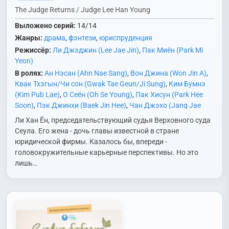
The Judge Returns / Judge Lee Han Young
Выложено серий:
14/14
Жанры:
драма
,
фэнтези
,
юриспруденция
Режиссёр:
Ли Джэджин (Lee Jae Jin)
,
Пак Миён (Park Mi
Yeon)
В ролях:
Ан Нэсан (Ahn Nae Sang)
,
Вон Джина (Won Jin A)
,
Квак Тхэгын/Чи сон (Gwak Tae Geun/Ji Sung)
,
Ким Бумнэ
(Kim Pub Lae)
,
О Сеён (Oh Se Young)
,
Пак Хисун (Park Hee
Soon)
,
Пэк Джинхи (Baek Jin Hee)
,
Чан Джэхо (Jang Jae
Ho)
,
Чон Хитхэ (Jung Hee Tae)
Ли Хан Ён, председательствующий судья Верховного суда
Сеула. Его жена - дочь главы известной в стране
юридической фирмы. Казалось бы, впереди -
головокружительные карьерные перспективы. Но это
лишь…