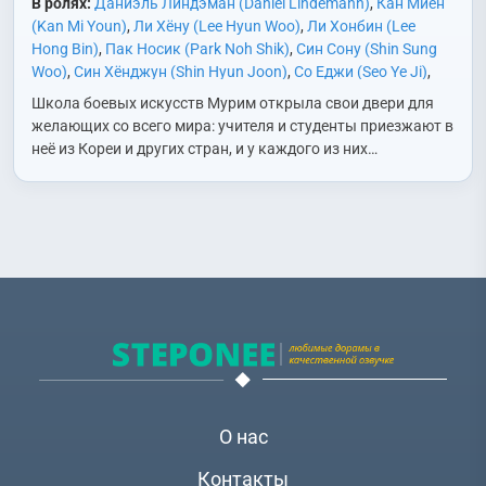
В ролях:
Даниэль Линдэман (Daniel Lindemann)
,
Кан Миён
(Kan Mi Youn)
,
Ли Хёну (Lee Hyun Woo)
,
Ли Хонбин (Lee
Hong Bin)
,
Пак Носик (Park Noh Shik)
,
Син Сону (Shin Sung
Woo)
,
Син Хёнджун (Shin Hyun Joon)
,
Со Еджи (Seo Ye Ji)
,
Чан Гван (Jang Gwang)
,
Чон Хитхэ (Jung Hee Tae)
,
Чон
Школа боевых искусств Мурим открыла свои двери для
Юджин (Jeong Eu Gene)
,
Чхон Минхи (Chun Min Hee)
желающих со всего мира: учителя и студенты приезжают в
неё из Кореи и других стран, и у каждого из них…
О нас
Контакты