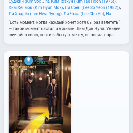
Суджин (Kim Soo Jin)
,
Ким Тхэхун (Kim Tae Hoon (1975))
,
Ким Хёнмок (Kim Hyun Mok)
,
Ли Соён (Lee So Yeon (1982))
,
Ли Хварён (Lee Hwa Ryong)
,
Ли Чхоа (Lee Cho Ah)
,
На
Мунхи (Na Moon Hee)
,
Пак Инхван (Park In Hwan)
,
Син
"Есть момент, когда каждый хочет хотя бы раз взлететь",
Ынджон (Sin Eun Jung)
,
Со Ингук (Seo In Gook)
,
Сон Ган
— такой момент настал и в жизни Шим Док Чуля. Увидев
(Song Kang)
,
Хо Хёнгю (Heo Hyung Kyu)
,
Хон Сынхи (Hong
случайно свою, почти забытую, мечту, он понял: пора…
Seung Hee)
,
Чо Бокрэ (Jo Bok Rae)
,
Чо Сонха (Jo Sung Ha)
,
Чон Хитхэ (Jung Hee Tae)
,
Чон Хэгюн (Jung Hae Kyun)
,
Юн
Джихе (Yoon Ji Hye)