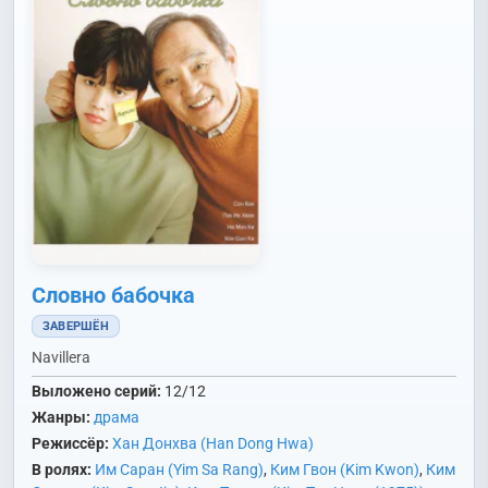
Словно бабочка
ЗАВЕРШЁН
Navillera
Выложено серий:
12/12
Жанры:
драма
Режиссёр:
Хан Донхва (Han Dong Hwa)
В ролях:
Им Саран (Yim Sa Rang)
,
Ким Гвон (Kim Kwon)
,
Ким