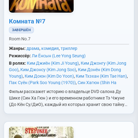
Комната №7
ЗАВЕРШЁН
Room No.7
Жанры:
драма
,
комедия
,
триллер
Режиссёр:
Ли Ёнсын (Lee Yong Seung)
В ролях:
Ким Джиён (Kim Ji Young)
,
Ким Джонгу (Kim Jong
Goo)
,
Ким Джонсу (Kim Jong Soo)
,
Ким Донён (Kim Dong
Young)
,
Ким Доюн (Kim Do Yoon)
,
Ким Тхэхан (Kim Tae Han)
,
Пак Суён (Park Soo Young (1970))
,
Син Хагюн (Shin Ha
Kyun)
,
То Гёнсу/ДиО (Do Kyung Soo/D.O.)
,
У Джихён (Woo Ji
Фильм расскажет историю о владельце DVD салона Ду
Hyun)
,
Хван Джонмин (Hwang Jung Min)
,
Чон Сокхо (Jun
Шике (Син Ха Гюн ) и его временном работнике Тэ Чжуне
Suk Ho)
,
Чон Сынгиль (Jung Seung Gil)
,
Чон Хитхэ (Jung Hee
(До Кён Су/ДиО), каждый из которых хранит свою тайну…
Tae)
,
Чхве Мусон (Choi Moo Sung)