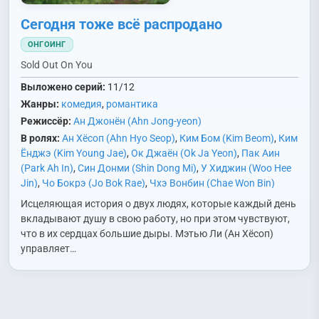
Сегодня тоже всё распродано
ОНГОИНГ
Sold Out On You
Выложено серий:
11/12
Жанры:
комедия
,
романтика
Режиссёр:
Ан Джонён (Ahn Jong-yeon)
В ролях:
Ан Хёсоп (Ahn Hyo Seop)
,
Ким Бом (Kim Beom)
,
Ким
Ёнджэ (Kim Young Jae)
,
Ок Джаён (Ok Ja Yeon)
,
Пак Аин
(Park Ah In)
,
Син Донми (Shin Dong Mi)
,
У Хиджин (Woo Hee
Jin)
,
Чо Бокрэ (Jo Bok Rae)
,
Чхэ Вонбин (Chae Won Bin)
Исцеляющая история о двух людях, которые каждый день
вкладывают душу в свою работу, но при этом чувствуют,
что в их сердцах большие дыры. Мэтью Ли (Ан Хёcоп)
управляет…