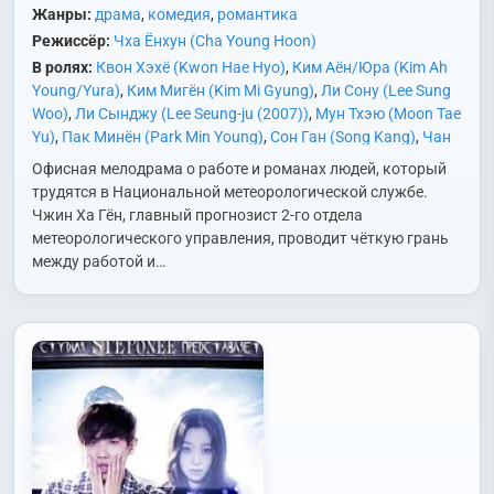
Жанры:
драма
,
комедия
,
романтика
Режиссёр:
Чха Ёнхун (Cha Young Hoon)
В ролях:
Квон Хэхё (Kwon Hae Hyo)
,
Ким Аён/Юра (Kim Ah
Young/Yura)
,
Ким Мигён (Kim Mi Gyung)
,
Ли Сону (Lee Sung
Woo)
,
Ли Сынджу (Lee Seung-ju (2007))
,
Мун Тхэю (Moon Tae
Yu)
,
Пак Минён (Park Min Young)
,
Сон Ган (Song Kang)
,
Чан
Соён (Jang So Yeon)
,
Чон Унсон (Jung Woon Sun)
,
Чхэ Соын
Офисная мелодрама о работе и романах людей, который
(Chae Seo Eun)
,
Юн Пак (Yoon Park)
,
Юн Сабон (Yoon Sa
трудятся в Национальной метеорологической службе.
Bong)
Чжин Ха Гён, главный прогнозист 2-го отдела
метеорологического управления, проводит чёткую грань
между работой и…