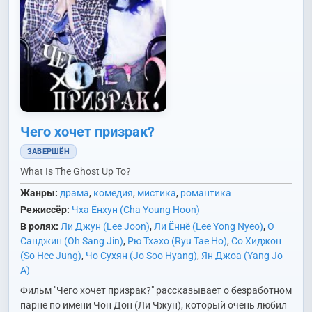
Чего хочет призрак?
ЗАВЕРШЁН
What Is The Ghost Up To?
Жанры:
драма
,
комедия
,
мистика
,
романтика
Режиссёр:
Чха Ёнхун (Cha Young Hoon)
В ролях:
Ли Джун (Lee Joon)
,
Ли Ённё (Lee Yong Nyeo)
,
О
Санджин (Oh Sang Jin)
,
Рю Тхэхо (Ryu Tae Ho)
,
Со Хиджон
(So Hee Jung)
,
Чо Сухян (Jo Soo Hyang)
,
Ян Джоа (Yang Jo
A)
Фильм "Чего хочет призрак?" рассказывает о безработном
парне по имени Чон Дон (Ли Чжун), который очень любил