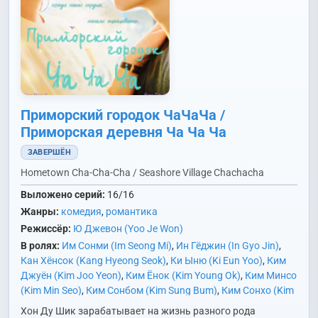
Приморский городок ЧаЧаЧа /
Приморская деревня Ча Ча Ча
ЗАВЕРШЁН
Hometown Cha-Cha-Cha / Seashore Village Chachacha
Выложено серий:
16/16
Жанры:
комедия
,
романтика
Режиссёр:
Ю Джевон (Yoo Je Won)
В ролях:
Им Сонми (Im Seong Mi)
,
Ин Гёджин (In Gyo Jin)
,
Кан Хёнсок (Kang Hyeong Seok)
,
Ки Ыню (Ki Eun Yoo)
,
Ким
Джуён (Kim Joo Yeon)
,
Ким Ёнок (Kim Young Ok)
,
Ким Минсо
(Kim Min Seo)
,
Ким Сонбом (Kim Sung Bum)
,
Ким Сонхо (Kim
Sun Ho)
,
Ко Доён (Go Do Yeon)
,
Ли Боннён (Lee Bong Ryun)
,
Хон Ду Шик зарабатывает на жизнь разного рода