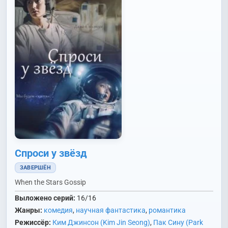
Спроси у звёзд
ЗАВЕРШЁН
When the Stars Gossip
Выложено серий:
16/16
Жанры:
комедия
,
научная фантастика
,
романтика
Режиссёр:
Ким Джинсон (Kim Jin Seong)
,
Пак Сину (Park