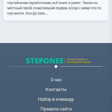
Ли Ёни (Lee Yong Yi)
,
Ли Сани (Lee Sang Yi)
,
Ли Сокхён (Lee
случайными заработками, всё знает и умеет. Также он
Seok Hyeong)
,
Пак Еён (Park Ye Young)
,
Пён Сонтэ (Byun
местный герой, помогающий людям, когда с ними что-то
Sung Tae)
,
Пэк Сын (Baek Seung)
,
Син Мина (Shin Min Ah)
,
случается. Хон Ду Шик…
Син Синэ (Shin Shin Ae)
,
Со Санвон (Seo Sang Won)
,
У Михва
(Woo Mi Hwa)
,
Чин Ёнук (Jin Yong Wook)
,
Чо Ханчхоль (Jo
Han Chul)
,
Чха Чхонхва (Cha Chung Hwa)
,
Юн Сокхён (Yoon
Seok Hyun)
О нас
Контакты
Набор в команду
Правила сайта