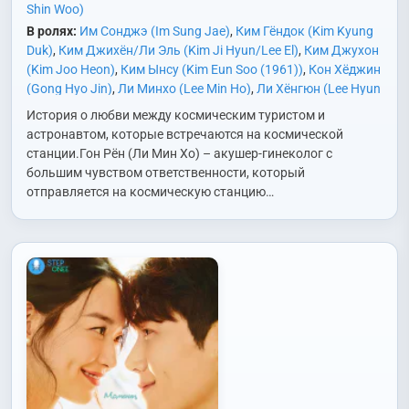
Shin Woo)
В ролях:
Им Сонджэ (Im Sung Jae)
,
Ким Гёндок (Kim Kyung
Duk)
,
Ким Джихён/Ли Эль (Kim Ji Hyun/Lee El)
,
Ким Джухон
(Kim Joo Heon)
,
Ким Ынсу (Kim Eun Soo (1961))
,
Кон Хёджин
(Gong Hyo Jin)
,
Ли Минхо (Lee Min Ho)
,
Ли Хёнгюн (Lee Hyun
Kyun)
,
Ли Чхохи (Lee Cho Hee)
,
О Джонсе (Oh Jung Se)
,
Пак
История о любви между космическим туристом и
Еён (Park Ye Young)
,
Пэк Ынхе (Baek Eun Hye)
,
Хан Джиын
астронавтом, которые встречаются на космической
(Han Ji Eun)
,
Хо Намджун (Heo Nam Jun)
,
Чон Ёнджу (Jung
станции.Гон Рён (Ли Мин Хо) – акушер-гинеколог с
Yeon Joo)
,
Чон Сугён (Jeon Soo Kyung)
,
Чхве Джонвон (Choi
большим чувством ответственности, который
Jung Won (1969))
отправляется на космическую станцию…