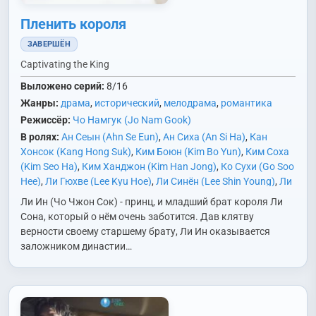
Пленить короля
ЗАВЕРШЁН
Captivating the King
Выложено серий:
8/16
Жанры:
драма
,
исторический
,
мелодрама
,
романтика
Режиссёр:
Чо Намгук (Jo Nam Gook)
В ролях:
Ан Сеын (Ahn Se Eun)
,
Ан Сиха (An Si Ha)
,
Кан
Хонсок (Kang Hong Suk)
,
Ким Боюн (Kim Bo Yun)
,
Ким Соха
(Kim Seo Ha)
,
Ким Ханджон (Kim Han Jong)
,
Ко Сухи (Go Soo
Hee)
,
Ли Гюхве (Lee Kyu Hoe)
,
Ли Синён (Lee Shin Young)
,
Ли
Юнхи (Lee Yoon Hee)
,
На Хёну (Na Hyun Woo)
,
Ом Хёсоп
Ли Ин (Чо Чжон Сок) - принц, и младший брат короля Ли
(Uhm Hyo Sup)
,
Пак Еён (Park Ye Young)
,
Пэк Соккван (Baek
Сона, который о нём очень заботится. Дав клятву
Suk Kwang)
,
Син Сегён (Shin Se Kyung)
,
Сон Санын (Song
верности своему старшему брату, Ли Ин оказывается
Sang Eun)
,
Сон Хёнджу (Son Hyun Joo)
,
Ха Союн (Ha Seo
заложником династии…
Yoon)
,
Хан Донхи (Han Dong Hee)
,
Чан Ённам (Jang Young
Nam)
,
Чо Джонсок (Jo Jung Suk)
,
Чо Джэрён (Jo Jae
Ryong)
,
Чо Сонха (Jo Sung Ha)
,
Чон Согён (Jung Suk Yong)
,
Чон Суджи (Jeon Soo Ji)
,
Чхве Дэхун (Choi Dae Hoon)
,
Чхве
Ечхан (Choi Ye Chan)
,
Ян Гёнвон (Yang Kyung Won)