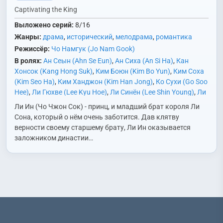
Captivating the King
Выложено серий:
8/16
Жанры:
драма
,
исторический
,
мелодрама
,
романтика
Режиссёр:
Чо Намгук (Jo Nam Gook)
В ролях:
Ан Сеын (Ahn Se Eun)
,
Ан Сиха (An Si Ha)
,
Кан
Хонсок (Kang Hong Suk)
,
Ким Боюн (Kim Bo Yun)
,
Ким Соха
(Kim Seo Ha)
,
Ким Ханджон (Kim Han Jong)
,
Ко Сухи (Go Soo
Hee)
,
Ли Гюхве (Lee Kyu Hoe)
,
Ли Синён (Lee Shin Young)
,
Ли
Юнхи (Lee Yoon Hee)
,
На Хёну (Na Hyun Woo)
,
Ом Хёсоп
Ли Ин (Чо Чжон Сок) - принц, и младший брат короля Ли
(Uhm Hyo Sup)
,
Пак Еён (Park Ye Young)
,
Пэк Соккван (Baek
Сона, который о нём очень заботится. Дав клятву
Suk Kwang)
,
Син Сегён (Shin Se Kyung)
,
Сон Санын (Song
верности своему старшему брату, Ли Ин оказывается
Sang Eun)
,
Сон Хёнджу (Son Hyun Joo)
,
Ха Союн (Ha Seo
заложником династии…
Yoon)
,
Хан Донхи (Han Dong Hee)
,
Чан Ённам (Jang Young
Nam)
,
Чо Джонсок (Jo Jung Suk)
,
Чо Джэрён (Jo Jae
Ryong)
,
Чо Сонха (Jo Sung Ha)
,
Чон Согён (Jung Suk Yong)
,
Чон Суджи (Jeon Soo Ji)
,
Чхве Дэхун (Choi Dae Hoon)
,
Чхве
Ечхан (Choi Ye Chan)
,
Ян Гёнвон (Yang Kyung Won)