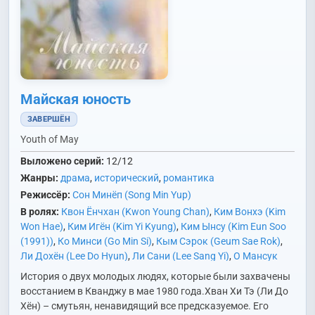
Майская юность
ЗАВЕРШЁН
Youth of May
Выложено серий:
12/12
Жанры:
драма
,
исторический
,
романтика
Режиссёр:
Сон Минёп (Song Min Yup)
В ролях:
Квон Ёнчхан (Kwon Young Chan)
,
Ким Вонхэ (Kim
Won Hae)
,
Ким Игён (Kim Yi Kyung)
,
Ким Ынсу (Kim Eun Soo
(1991))
,
Ко Минси (Go Min Si)
,
Кым Сэрок (Geum Sae Rok)
,
Ли Дохён (Lee Do Hyun)
,
Ли Сани (Lee Sang Yi)
,
О Мансук
(Oh Man Suk)
,
Ом Хёсоп (Uhm Hyo Sup)
,
Пак Сехён (Park Se
История о двух молодых людях, которые были захвачены
Hyun)
,
Сим Иён (Shim Yi Young)
,
Хван Ёнхи (Hwang Young
восстанием в Кванджу в мае 1980 года.Хван Хи Тэ (Ли До
Hee)
Хён) – смутьян, ненавидящий все предсказуемое. Его