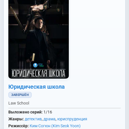
Юридическая школа
ЗАВЕРШЁН
Law School
Выложено серий:
1/16
Жанры:
детектив
,
драма
,
юриспруденция
Режиссёр:
Ким Согюн (Kim Seok Yoon)