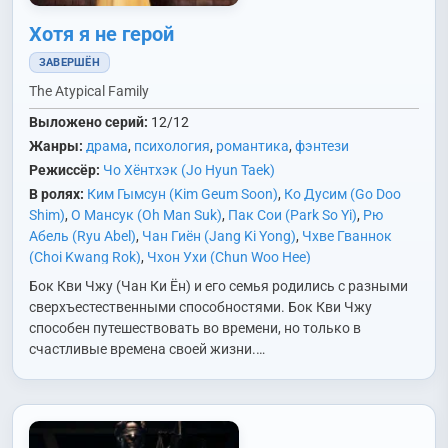
Хотя я не герой
ЗАВЕРШЁН
The Atypical Family
Выложено серий:
12/12
Жанры:
драма
,
психология
,
романтика
,
фэнтези
Режиссёр:
Чо Хёнтхэк (Jo Hyun Taek)
В ролях:
Ким Гымсун (Kim Geum Soon)
,
Ко Дусим (Go Doo
Shim)
,
О Мансук (Oh Man Suk)
,
Пак Сои (Park So Yi)
,
Рю
Абель (Ryu Abel)
,
Чан Гиён (Jang Ki Yong)
,
Чхве Гваннок
(Choi Kwang Rok)
,
Чхон Ухи (Chun Woo Hee)
Бок Кви Чжу (Чан Ки Ён) и его семья родились с разными
сверхъестественными способностями. Бок Кви Чжу
способен путешествовать во времени, но только в
счастливые времена своей жизни.…