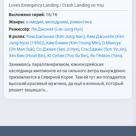
Love's Emergency Landing / Crash Landing on You
Выложено серий:
16/16
Жанры:
комедия
,
мелодрама
,
романтика
Режиссёр:
Ли Джонхё (Lee Jung Hyo)
В ролях:
Ким Джоннан (Kim Jung Nan)
,
Ким Джонхён (Kim
Jung-hyun (1990))
,
Ким Ёнмин (Kim Young Min)
,
О Мансук
(Oh Man Suk)
,
Со Джихе (Seo Ji Hye)
,
Сон Еджин (Son Ye Jin)
,
Хён Бин (Hyun Bin)
,
Ю Субин (Yoo Su Bin)
,
Ян Гёнвон (Yang
Kyung Won)
Занимаясь парапланеризмом, южнокорейская
наследница миллионов из-за сильного ветра вынужденно
приземляется в Северной Корее. Там ей тут же попадается
высокий красивый мужчина, да ещё и военный, который
решает защищать…