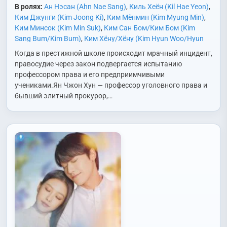
В ролях:
Ан Нэсан (Ahn Nae Sang)
,
Киль Хеён (Kil Hae Yeon)
,
Ким Джунги (Kim Joong Ki)
,
Ким Мёнмин (Kim Myung Min)
,
Ким Минсок (Kim Min Suk)
,
Ким Сан Бом/Ким Бом (Kim
Sang Bum/Kim Bum)
,
Ким Хёну/Хёну (Kim Hyun Woo/Hyun
Woo)
,
Ким Хичхан (Kim Hee Chan)
,
Ко Юнджон (Go Youn
Когда в престижной школе происходит мрачный инцидент,
Jung)
,
Ли Джонын (Lee Jeong Eun)
,
Ли Дэвид (Lee David)
,
правосудие через закон подвергается испытанию
Ли Канджи (Lee Kang Ji)
,
Ли Союн (Lee So Yun)
,
Ли Сугён
профессором права и его предприимчивыми
(Lee Soo Kyung)
,
Ли Хвиджон (Lee Hwi Jong)
,
Ли Чхони (Lee
учениками.Ян Чжон Хун — профессор уголовного права и
Chun Hee)
,
О Мансук (Oh Man Suk)
,
Пак Михён (Park Mi
бывший элитный прокурор,…
Hyun)
,
Пак Сои (Park So Yi)
,
Пак Хёкквон (Park Hyuk Kwon)
,
Рю Хеён (Ryu Hye Young)
,
Син Миён (Shin Mi Young)
,
Со
Сокгю (Seo Suk Gyu)
,
У Хён (Woo Hyun)
,
Чо Джэрён (Jo Jae
Ryong)
,
Чон Вонджун (Jung Won Joong)