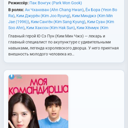
Режиссёр:
Пак Вонгук (Park Won Gook)
В ролях:
Ан Чханхван (Ahn Chang Hwan)
,
Ён Бора (Yeon Bo
Ra)
,
Ким Джурён (Kim Joo Ryung)
,
Ким Минджэ (Kim Min
Jae (1996))
,
Ким Сангён (Kim Sang Kyung)
,
Ким Суан (Kim
Soo Ahn)
,
Ким Хаксон (Kim Hak Sun)
,
Ким Хёнмук (Kim
Hyung Mook)
,
Ким Хянги (Kim Hyang Gi)
,
Ко Гунхан (Go Gun
Главный герой Ю Сэ Пун (Ким Мин Чжэ) — лекарь и
Han)
,
Ли Сохван (Lee Seo Hwan)
,
О Гёнджу (Oh Kyung Joo)
,
главный специалист по акупунктуре с удивительными
Чон Вончхан (Jung Won Chang)
,
Чон Гукхян (Jeon Guk
навыками, легенда королевского дворца. У него приятная
Hyang)
,
Ю Сонджу (Yoo Seong Ju)
внешность молодого человека из…