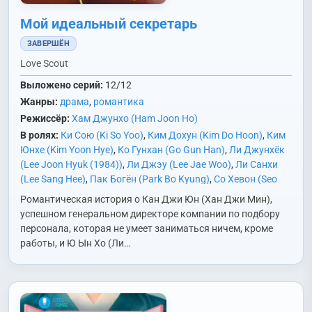
Мой идеальный секретарь
ЗАВЕРШЁН
Love Scout
Выложено серий:
12/12
Жанры:
драма
,
романтика
Режиссёр:
Хам Джунхо (Ham Joon Ho)
В ролях:
Ки Сою (Ki So Yoo)
,
Ким Дохун (Kim Do Hoon)
,
Ким
Юнхе (Kim Yoon Hye)
,
Ко Гунхан (Go Gun Han)
,
Ли Джунхёк
(Lee Joon Hyuk (1984))
,
Ли Джэу (Lee Jae Woo)
,
Ли Санхи
(Lee Sang Hee)
,
Пак Богён (Park Bo Kyung)
,
Со Хевон (Seo
Hye Won)
,
Хан Джимин (Han Ji Min)
,
Хо Донвон (Heo Dong
Романтическая история о Кан Джи Юн (Хан Джи Мин),
Won)
,
Юн Гаи (Yoon Ga Yi)
,
Юн Юсон (Yoon Yoo Sun)
успешном генеральном директоре компании по подбору
персонала, которая не умеет заниматься ничем, кроме
работы, и Ю Ын Хо (Ли…