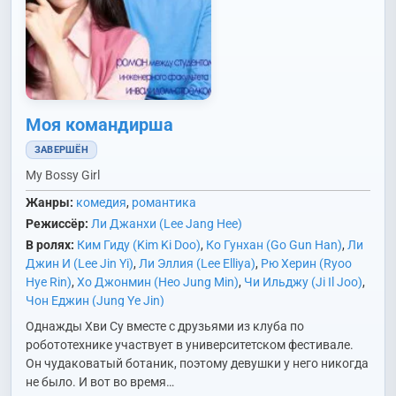
Моя командирша
ЗАВЕРШЁН
My Bossy Girl
Жанры:
комедия
,
романтика
Режиссёр:
Ли Джанхи (Lee Jang Hee)
В ролях:
Ким Гиду (Kim Ki Doo)
,
Ко Гунхан (Go Gun Han)
,
Ли
Джин И (Lee Jin Yi)
,
Ли Эллия (Lee Elliya)
,
Рю Херин (Ryoo
Hye Rin)
,
Хо Джонмин (Heo Jung Min)
,
Чи Ильджу (Ji Il Joo)
,
Чон Еджин (Jung Ye Jin)
Однажды Хви Су вместе с друзьями из клуба по
робототехнике участвует в университетском фестивале.
Он чудаковатый ботаник, поэтому девушки у него никогда
не было. И вот во время…