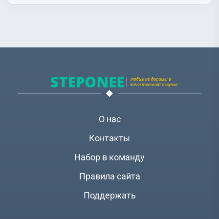
(Oh Min Suk)
,
Пак Гонрак (Park Gun Rak)
,
Пак Джунгю (Park
Joon Gyu)
,
Пак Соджун (Park Seo Joon)
,
Пэк Чхольмин
(Baek Chul Min)
,
Сим Хеджин (Shim Hye Jin)
,
Ха Гёнмин (Ha
Kyung Min)
,
Хван Джоным (Hwang Jung Eum)
,
Чо Чхангын
(Jo Chang Geun)
,
Чхве Вонён (Choi Won Young)
,
Чхве Хёын
(Choi Hyo Eun)
О нас
Контакты
Набор в команду
Правила сайта
Поддержать