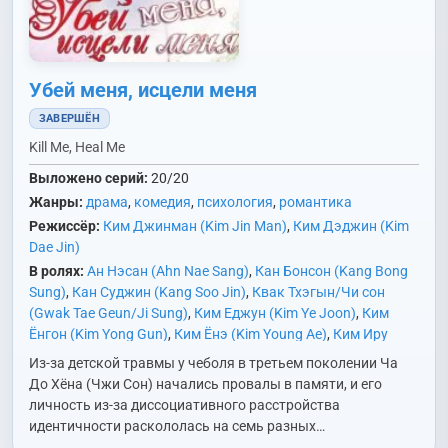
Убей меня, исцели меня
ЗАВЕРШЁН
Kill Me, Heal Me
Выложено серий:
20/20
Жанры:
драма
,
комедия
,
психология
,
романтика
Режиссёр:
Ким Джинман (Kim Jin Man)
,
Ким Дэджин (Kim
Dae Jin)
В ролях:
Ан Нэсан (Ahn Nae Sang)
,
Кан Бонсон (Kang Bong
Sung)
,
Кан Суджин (Kang Soo Jin)
,
Квак Тхэгын/Чи сон
(Gwak Tae Geun/Ji Sung)
,
Ким Еджун (Kim Ye Joon)
,
Ким
Ёнгон (Kim Yong Gun)
,
Ким Ёнэ (Kim Young Ae)
,
Ким Иру
(Kim Il Woo)
,
Ким Мингёль (Kim Min Gyul)
,
Ким Наун (Kim Na
Из-за детской травмы у чеболя в третьем поколении Ча
Woon)
,
Ким Хёнбом (Kim Hyung Beom)
,
Ким Хёнджу (Kim
До Хёна (Чжи Сон) начались провалы в памяти, и его
Hyun Joo)
,
Ким Хиджон (Kim Hee Jung)
,
Ким Юри (Kim Yoo
личность из-за диссоциативного расстройства
Ri)
,
Ко Чхансок (Ko Chang Seok)
,
Ли Дохён (Lee Do Hyun)
,
Ли
идентичности раскололась на семь разных…
Дусук (Lee Doo Suk)
,
Мён Себин (Myung Se Bin)
,
О Минсок