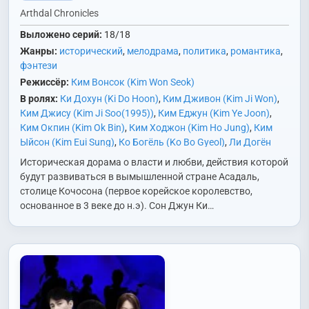
Arthdal Chronicles
Выложено серий:
18/18
Жанры:
исторический
,
мелодрама
,
политика
,
романтика
,
фэнтези
Режиссёр:
Ким Вонсок (Kim Won Seok)
В ролях:
Ки Дохун (Ki Do Hoon)
,
Ким Дживон (Kim Ji Won)
,
Ким Джису (Kim Ji Soo(1995))
,
Ким Еджун (Kim Ye Joon)
,
Ким Окпин (Kim Ok Bin)
,
Ким Ходжон (Kim Ho Jung)
,
Ким
Ыйсон (Kim Eui Sung)
,
Ко Богёль (Ko Bo Gyeol)
,
Ли Догён
(Lee Do Kyung)
,
Ли Хваны (Lee Hwang Ui)
,
Ли Хочхоль (Lee
Историческая дорама о власти и любви, действия которой
Ho Cheol)
,
Пак Пёнын (Park Byung Eun)
,
Пак Хёнсу (Park
будут развиваться в вымышленной стране Асадаль,
Hyoung Soo)
,
Пак Хэджун (Park Hae Joon)
,
Син Джухван
столице Кочосона (первое корейское королевство,
(Shin Joo Hwan)
,
Сон Джунги (Song Joong Ki)
,
Сон Сук (Son
основанное в 3 веке до н.э). Сон Джун Ки…
Sook)
,
Хо Джонын (Heo Jung Eun)
,
Чан Донгон (Jang Dong
Gun)
,
Чан Юль (Jang Yool)
,
Чо Сонха (Jo Sung Ha)
,
Чон
Джэвон (Jung Jae Won)
,
Чон Согён (Jung Suk Yong)
,
Чхве
Мусон (Choi Moo Sung)
,
Чху Джахён (Choo Ja Hyun)