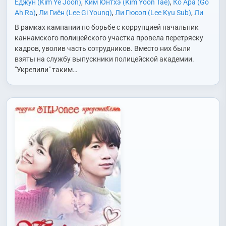
Еджун (Kim Ye Joon)
,
Ким Юнтхэ (Kim Yoon Tae)
,
Ко Ара (Go
Ah Ra)
,
Ли Гиён (Lee Gi Young)
,
Ли Гюсоп (Lee Kyu Sub)
,
Ли
Игён (Lee Yi Kyung)
,
Ли Сынги (Lee Seung Gi)
,
Ли Ханна (Lee
В рамках кампании по борьбе с коррупцией начальник
Hang Na)
,
Ли Янхи (Lee Yang Hee)
,
Мун Хигён (Moon Hee
каннамского полицейского участка провела перетряску
Kyung)
,
О Ёнсиль (Oh Young Sil)
,
О Юна (Oh Yoon Ah)
,
Пак
кадров, уволив часть сотрудников. Вместо них были
Джонмин (Park Jung Min)
,
Со Исук (Seo Yi Sook)
,
Сон Джиру
взяты на службу выпускники полицейской академии.
(Sung Ji Ru)
,
Сон Ёнгю (Song Young Kyu)
,
Чан Сонбом (Jang
"Укрепили" таким…
Sung Bum)
,
Чон Донхван (Jung Dong Hwan)
,
Чон Сехён
(Jung Se Hyung)
,
Чха Сынвон (Cha Seung Won)