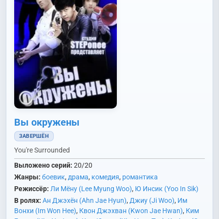
Вы окружены
ЗАВЕРШЁН
You're Surrounded
Выложено серий:
20/20
Жанры:
боевик
,
драма
,
комедия
,
романтика
Режиссёр:
Ли Мёну (Lee Myung Woo)
,
Ю Инсик (Yoo In Sik)
В ролях:
Ан Джэхён (Ahn Jae Hyun)
,
Джиу (Ji Woo)
,
Им
Вонхи (Im Won Hee)
,
Квон Джэхван (Kwon Jae Hwan)
,
Ким