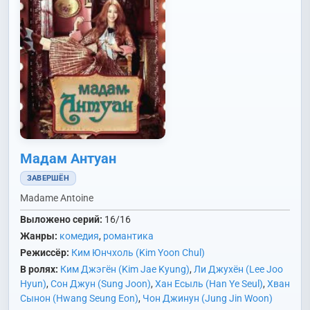
Мадам Антуан
ЗАВЕРШЁН
Madame Antoine
Выложено серий:
16/16
Жанры:
комедия
,
романтика
Режиссёр:
Ким Юнчхоль (Kim Yoon Chul)
В ролях:
Ким Джэгён (Kim Jae Kyung)
,
Ли Джухён (Lee Joo
Hyun)
,
Сон Джун (Sung Joon)
,
Хан Есыль (Han Ye Seul)
,
Хван
Сынон (Hwang Seung Eon)
,
Чон Джинун (Jung Jin Woon)