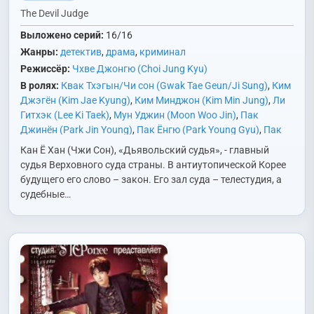
The Devil Judge
Выложено серий:
16/16
Жанры:
детектив
,
драма
,
криминал
Режиссёр:
Чхве Джонгю (Choi Jung Kyu)
В ролях:
Квак Тхэгын/Чи сон (Gwak Tae Geun/Ji Sung)
,
Ким
Джэгён (Kim Jae Kyung)
,
Ким Минджон (Kim Min Jung)
,
Ли
Гитхэк (Lee Ki Taek)
,
Мун Уджин (Moon Woo Jin)
,
Пак
Джинён (Park Jin Young)
,
Пак Ёнгю (Park Young Gyu)
,
Пак
Кюён (Park Kyu Young)
,
Пэк Хёнджин (Baek Hyun Jin)
,
Чан
Кан Ё Хан (Чжи Сон), «Дьявольский судья», - главный
Ённам (Jang Young Nam)
,
Чон Ингём (Jung In Gyeom)
,
Чу
судья Верховного суда страны. В антиутопической Корее
Соктхэ (Joo Suk Tae)
будущего его слово – закон. Его зал суда – телестудия, а
судебные…