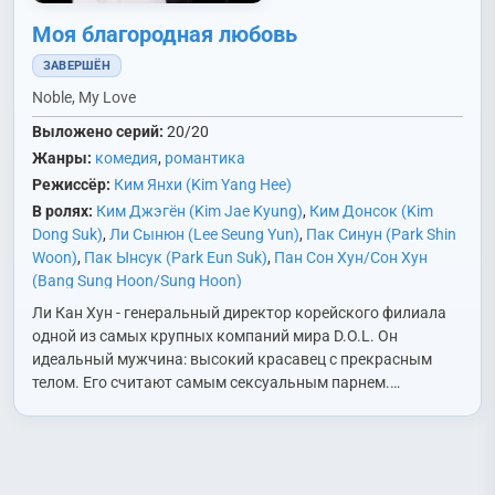
Моя благородная любовь
ЗАВЕРШЁН
Noble, My Love
Выложено серий:
20/20
Жанры:
комедия
,
романтика
Режиссёр:
Ким Янхи (Kim Yang Hee)
В ролях:
Ким Джэгён (Kim Jae Kyung)
,
Ким Донсок (Kim
Dong Suk)
,
Ли Сынюн (Lee Seung Yun)
,
Пак Синун (Park Shin
Woon)
,
Пак Ынсук (Park Eun Suk)
,
Пан Сон Хун/Сон Хун
(Bang Sung Hoon/Sung Hoon)
Ли Кан Хун - генеральный директор корейского филиала
одной из самых крупных компаний мира D.O.L. Он
идеальный мужчина: высокий красавец с прекрасным
телом. Его считают самым сексуальным парнем.…