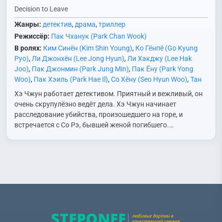
Decision to Leave
Жанры:
детектив
,
драма
,
триллер
Режиссёр:
Пак Чханук (Park Chan Wook)
В ролях:
Ким Синён (Kim Shin Young)
,
Ко Гёнпё (Go Kyung
Pyo)
,
Ли Джонхён (Lee Jong Hyun)
,
Ли Хакджу (Lee Hak
Joo)
,
Пак Джонмин (Park Jung Min)
,
Пак Ёну (Park Yong
Woo)
,
Пак Хэиль (Park Hae Il)
,
Со Хёну (Seo Hyun Woo)
,
Тан
Вэй (Tang Wei)
,
Чон Исо (Jung Yi Seo)
,
Чон Хадам (Jeong Ha
Хэ Чжун работает детективом. Приятный и вежливый, он
Dam)
,
Ю Сынмок (Yoo Seung Mok)
очень скрупулёзно ведёт дела. Хэ Чжун начинает
расследование убийства, произошедшего на горе, и
встречается с Со Рэ, бывшей женой погибшего.…