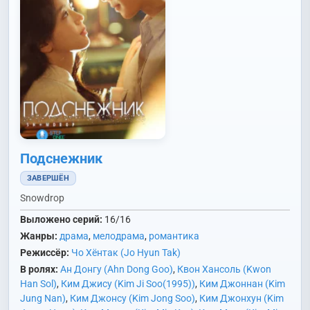
Подснежник
ЗАВЕРШЁН
Snowdrop
Выложено серий:
16/16
Жанры:
драма
,
мелодрама
,
романтика
Режиссёр:
Чо Хёнтак (Jo Hyun Tak)
В ролях:
Ан Донгу (Ahn Dong Goo)
,
Квон Хансоль (Kwon
Han Sol)
,
Ким Джису (Kim Ji Soo(1995))
,
Ким Джоннан (Kim
Jung Nan)
,
Ким Джонсу (Kim Jong Soo)
,
Ким Джонхун (Kim