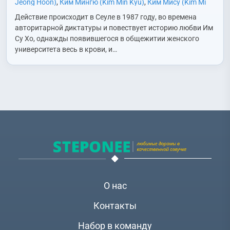
Jeong Hoon)
,
Ким Мингю (Kim Min Kyu)
,
Ким Мису (Kim Mi
Soo)
,
Ким Сохён (Kim Seo Hyun)
,
Ким Сынхва (Kim Seung
Действие происходит в Сеуле в 1987 году, во времена
Hwa)
,
Ким Хеюн (Kim Hye Yoon)
,
Ли Джонхён (Lee Jong
авторитарной диктатуры и повествует историю любви Им
Hyun)
,
Ли Хварён (Lee Hwa Ryong)
,
Нам Миджон (Nam Mi
Су Хо, однажды появившегося в общежитии женского
Jung)
,
Пак Ени (Park Ye Ni)
,
Пак Сонун (Park Sung Woong)
,
университета весь в крови, и…
Пэ Мёнджин (Bae Myung Jin)
,
Пэк Дживон (Baek Ji Won)
,
Хо
Джунхо (Heo Joon Ho)
,
Хо Намджун (Heo Nam Jun)
,
Чан
Инсоп (Jang In Sub)
,
Чан Сынджо (Jang Seung Jo)
,
Чи
Ыйджон (Ji Ui Jung)
,
Чо Ёнхо (Jo Yeon Ho)
,
Чон Исо (Jung Yi
Seo)
,
Чон Мусон (Jeon Mu-Song)
,
Чон Синхе (Jung Shin Hye)
,
Чон Хеён (Jung Hye Young)
,
Чон Хэин (Jung Hae In)
,
Чон
Эри (Jung Ae Ri)
,
Чон Юджин (Jeong Eu Gene)
,
Чун Джониль
(Jun Jung Il)
,
Чхве Гёнхун (Choi Kyung Hoon)
,
Чхве Хиджин
(Choi Hee Jin)
,
Чхве Юндже (Choi Yoon Je)
,
Ю Инна (Yoo In
Na)
,
Юн Сеа (Yoon Se Ah)
О нас
Контакты
Набор в команду