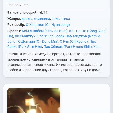
Doctor Slump
Выложено серий:
16/16
Жанры:
драма
,
медицина
,
романтика
Режиссёр:
О Хёнджон (Oh Hyun Jong)
В ролях:
Ким Джэбом (Kim Jae Bum)
,
Кон Сонха (Gong Sung
Ha)
,
Ли Сынджун (Lee Seung Joon)
,
Нам Миджон (Nam Mi
Jung)
,
О Донмин (Oh Dong Min)
,
О Рён (Oh Ryong)
,
Пак
Синхе (Park Shin Hye)
,
Пак Хёнсик (Park Hyung Shik)
,
Хан
Дами (Han Da Mi)
,
Хён Бонсик (Hyun Bong Sik)
,
Чан Иджон
Романтическая комедия о врачах, которые переживают
(Jang Yi Jung)
,
Чан Инсоп (Jang In Sub)
,
Чан Хеджин (Jang
моральное истощение и в отчаянии пытаются
Hye Jin)
,
Чон Джисун (Jung Ji Soon)
,
Юн Гичхан (Yoon Ki
реанимировать свою жизнь. Их история рассказывает о
Chang)
,
Юн Пак (Yoon Park)
любви и взрослении двух героев, которые живут в доме…