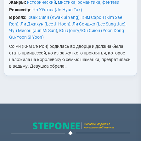
Жанры:
исторический
,
мистика
,
романтика
,
фэнтези
Режиссёр:
Чо Хёнтак (Jo Hyun Tak)
В ролях:
Квак Сиян (Kwak Si Yang)
,
Ким Сэрон (Kim Sae
Ron)
,
Ли Джихун (Lee Ji Hoon)
,
Ли Сонджэ (Lee Sung Jae)
,
Чун Мисон (Jun Mi Sun)
,
Юн Донгу/Юн Сиюн (Yoon Dong
Gu/Yoon Si Yoon)
Со Ри (Ким Сэ Рон) родилась во дворце и должна была
стать принцессой, но из-за жуткого проклятья, которое
наложила на королевскую семью шаманка, превратилась
в ведьму. Девушка обрела…