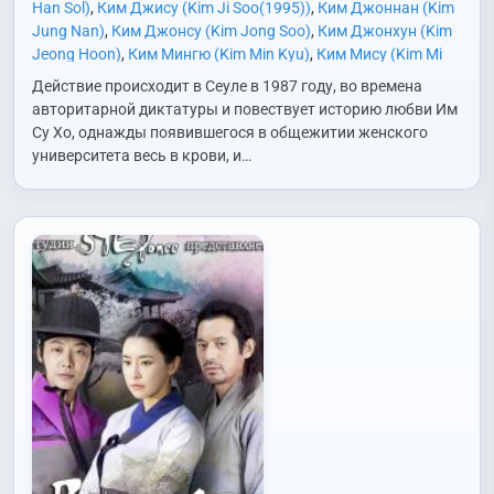
Han Sol)
,
Ким Джису (Kim Ji Soo(1995))
,
Ким Джоннан (Kim
Jung Nan)
,
Ким Джонсу (Kim Jong Soo)
,
Ким Джонхун (Kim
Jeong Hoon)
,
Ким Мингю (Kim Min Kyu)
,
Ким Мису (Kim Mi
Soo)
,
Ким Сохён (Kim Seo Hyun)
,
Ким Сынхва (Kim Seung
Действие происходит в Сеуле в 1987 году, во времена
Hwa)
,
Ким Хеюн (Kim Hye Yoon)
,
Ли Джонхён (Lee Jong
авторитарной диктатуры и повествует историю любви Им
Hyun)
,
Ли Хварён (Lee Hwa Ryong)
,
Нам Миджон (Nam Mi
Су Хо, однажды появившегося в общежитии женского
Jung)
,
Пак Ени (Park Ye Ni)
,
Пак Сонун (Park Sung Woong)
,
университета весь в крови, и…
Пэ Мёнджин (Bae Myung Jin)
,
Пэк Дживон (Baek Ji Won)
,
Хо
Джунхо (Heo Joon Ho)
,
Хо Намджун (Heo Nam Jun)
,
Чан
Инсоп (Jang In Sub)
,
Чан Сынджо (Jang Seung Jo)
,
Чи
Ыйджон (Ji Ui Jung)
,
Чо Ёнхо (Jo Yeon Ho)
,
Чон Исо (Jung Yi
Seo)
,
Чон Мусон (Jeon Mu-Song)
,
Чон Синхе (Jung Shin Hye)
,
Чон Хеён (Jung Hye Young)
,
Чон Хэин (Jung Hae In)
,
Чон
Эри (Jung Ae Ri)
,
Чон Юджин (Jeong Eu Gene)
,
Чун Джониль
(Jun Jung Il)
,
Чхве Гёнхун (Choi Kyung Hoon)
,
Чхве Хиджин
(Choi Hee Jin)
,
Чхве Юндже (Choi Yoon Je)
,
Ю Инна (Yoo In
Na)
,
Юн Сеа (Yoon Se Ah)