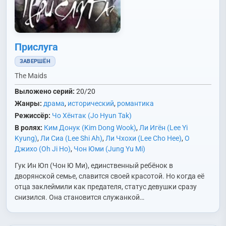
Прислуга
ЗАВЕРШЁН
The Maids
Выложено серий:
20/20
Жанры:
драма
,
исторический
,
романтика
Режиссёр:
Чо Хёнтак (Jo Hyun Tak)
В ролях:
Ким Донук (Kim Dong Wook)
,
Ли Игён (Lee Yi
Kyung)
,
Ли Сиа (Lee Shi Ah)
,
Ли Чхохи (Lee Cho Hee)
,
О
Джихо (Oh Ji Ho)
,
Чон Юми (Jung Yu Mi)
Гук Ин Юп (Чон Ю Ми), единственный ребёнок в
дворянской семье, славится своей красотой. Но когда её
отца заклеймили как предателя, статус девушки сразу
снизился. Она становится служанкой…