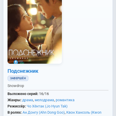
Подснежник
ЗАВЕРШЁН
Snowdrop
Выложено серий:
16/16
Жанры:
драма
,
мелодрама
,
романтика
Режиссёр:
Чо Хёнтак (Jo Hyun Tak)
В ролях:
Ан Донгу (Ahn Dong Goo)
,
Квон Хансоль (Kwon