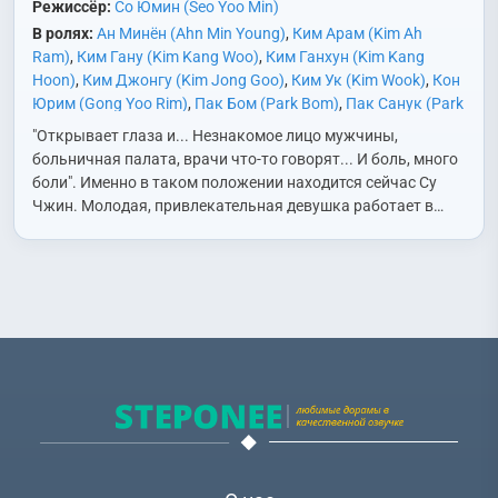
Режиссёр:
Со Юмин (Seo Yoo Min)
В ролях:
Ан Минён (Ahn Min Young)
,
Ким Арам (Kim Ah
Ram)
,
Ким Гану (Kim Kang Woo)
,
Ким Ганхун (Kim Kang
Hoon)
,
Ким Джонгу (Kim Jong Goo)
,
Ким Ук (Kim Wook)
,
Кон
Юрим (Gong Yoo Rim)
,
Пак Бом (Park Bom)
,
Пак Санук (Park
Sang Wook)
,
Пэ Джеги (Bae Je Gi)
,
Пэ Юрам (Bae Yoo Ram)
,
"Открывает глаза и... Незнакомое лицо мужчины,
Со Еджи (Seo Ye Ji)
,
Сон Гёный (Song Kyung Eui)
,
Сон Хёк
больничная палата, врачи что-то говорят... И боль, много
(Sung Hyuk)
,
Сон Чхангю (Song Chang Gyu)
,
Чон Гисоп
боли". Именно в таком положении находится сейчас Су
(Jung Gi Sub)
,
Чхве Суджон (Choi Soo Jung)
Чжин. Молодая, привлекательная девушка работает в…