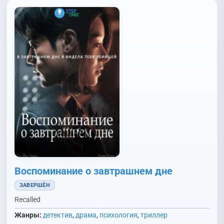
Воспоминание о завтрашнем дне
ЗАВЕРШЁН
Recalled
Жанры:
детектив
,
драма
,
психология
,
триллер