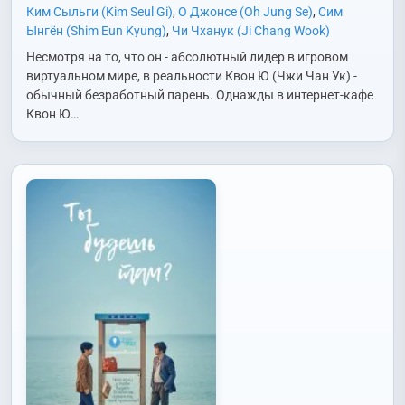
Ким Сыльги (Kim Seul Gi)
,
О Джонсе (Oh Jung Se)
,
Сим
Ынгён (Shim Eun Kyung)
,
Чи Чханук (Ji Chang Wook)
Несмотря на то, что он - абсолютный лидер в игровом
виртуальном мире, в реальности Квон Ю (Чжи Чан Ук) -
обычный безработный парень. Однажды в интернет-кафе
Квон Ю…