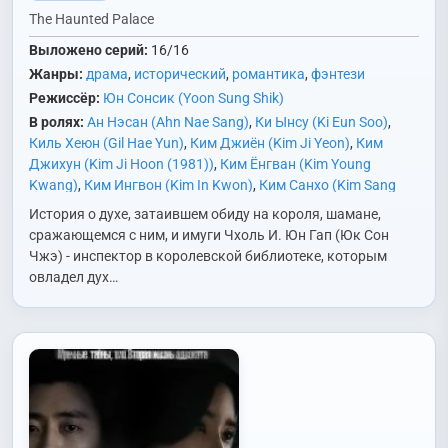
The Haunted Palace
Выложено серий:
16/16
Жанры:
драма
,
исторический
,
романтика
,
фэнтези
Режиссёр:
Юн Сонсик (Yoon Sung Shik)
В ролях:
Ан Нэсан (Ahn Nae Sang)
,
Ки Ынсу (Ki Eun Soo)
,
Киль Хеюн (Gil Hae Yun)
,
Ким Джиён (Kim Ji Yeon)
,
Ким
Джихун (Kim Ji Hoon (1981))
,
Ким Ёнгван (Kim Young
Kwang)
,
Ким Ингвон (Kim In Kwon)
,
Ким Санхо (Kim Sang
Ho)
,
Ким Сонбин (Kim Sun Bin)
,
Пак Джухён (Park Joo
История о духе, затаившем обиду на короля, шамане,
Hyung)
,
Пак Джэджун (Park Jae Joon)
,
Син Сыльги (Shin
сражающемся с ним, и имуги Чхоль И. Юн Гап (Юк Сон
Seul Ki)
,
Сон Бёнхо (Son Byung Ho)
,
Сон Джиу (Song Ji Woo)
,
Чжэ) - инспектор в королевской библиотеке, которым
Хан Мин (Han Min)
,
Хан Соын (Han So Eun)
,
Хан Суён (Han
овладел дух…
Soo Yeon)
,
Чон Хёнджун (Jung Hyeon Jun)
,
Чха Чхонхва
(Cha Chung Hwa)
,
Чхон Ходжин (Cheon Ho Jin)
,
Юк Сонджэ
(Yook Sung Jae)