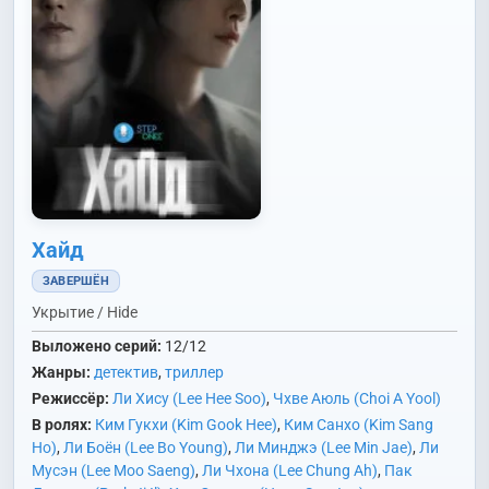
Хайд
ЗАВЕРШЁН
Укрытие / Hide
Выложено серий:
12/12
Жанры:
детектив
,
триллер
Режиссёр:
Ли Хису (Lee Hee Soo)
,
Чхве Аюль (Choi A Yool)
В ролях:
Ким Гукхи (Kim Gook Hee)
,
Ким Санхо (Kim Sang
Ho)
,
Ли Боён (Lee Bo Young)
,
Ли Минджэ (Lee Min Jae)
,
Ли
Мусэн (Lee Moo Saeng)
,
Ли Чхона (Lee Chung Ah)
,
Пак