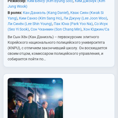
Режиссёр:
Ким Бёнсу (Kim Byung Soo)
,
Ким Джонук (Kim
Jung Wook)
В ролях:
Кан Даниэль (Kang Daniel)
,
Квак Сиян (Kwak Si
Yang)
,
Ким Санхо (Kim Sang Ho)
,
Ли Джуну (Lee Joon Woo)
,
Ли Синён (Lee Shin Young)
,
Пак Юна (Park Yoo Na)
,
Со Исук
(Seo Yi Sook)
,
Сон Чханмин (Son Chang Min)
,
Хон Юджин/Са
Кан (Hong Yoo Jin/Sa Kang)
,
Чхэ Субин (Chae Soo Bin)
Ви Сын Хён (Кан Даниэль) – первокурсник элитного
Корейского национального полицейского университета
(KNPU), с отличием закончивший школу. Он восхищается
своим отцом, комиссаром полицейского управления, и
собирается пойти по…