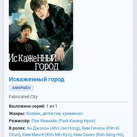
Искаженный город
ЗАВЕРШЁН
Fabricated City
Выложено серий:
1 из 1
Жанры:
боевик
,
детектив
,
криминал
Режиссёр:
Пак Кванхён (Park Kwang Hyun)
В ролях:
Ан Джэхон (Ahn Jae Hong)
,
Ким Гичхон (Kim Ki
Chun)
,
Ким Мингё (Kim Min Kyo)
,
Ким Санхо (Kim Sang Ho)
,