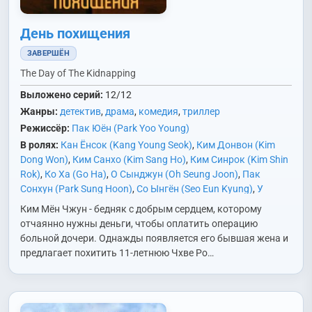
День похищения
ЗАВЕРШЁН
The Day of The Kidnapping
Выложено серий:
12/12
Жанры:
детектив
,
драма
,
комедия
,
триллер
Режиссёр:
Пак Юён (Park Yoo Young)
В ролях:
Кан Ёнсок (Kang Young Seok)
,
Ким Донвон (Kim
Dong Won)
,
Ким Санхо (Kim Sang Ho)
,
Ким Синрок (Kim Shin
Rok)
,
Ко Ха (Go Ha)
,
О Сынджун (Oh Seung Joon)
,
Пак
Сонхун (Park Sung Hoon)
,
Со Ынгён (Seo Eun Kyung)
,
У
Джихён (Woo Ji Hyun)
,
Хон Донён (Hong Dong Young)
,
Чон
Ким Мён Чжун - бедняк с добрым сердцем, которому
Сунвон (Jung Soon Won)
,
Чон Юна (Jeon Yu Na)
,
Юн Гесан
отчаянно нужны деньги, чтобы оплатить операцию
(Yoon Kye Sang)
больной дочери. Однажды появляется его бывшая жена и
предлагает похитить 11-летнюю Чхве Ро…