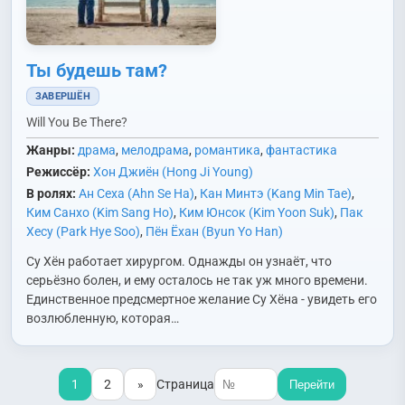
Ты будешь там?
ЗАВЕРШЁН
Will You Be There?
Жанры:
драма
,
мелодрама
,
романтика
,
фантастика
Режиссёр:
Хон Джиён (Hong Ji Young)
В ролях:
Ан Сеха (Ahn Se Ha)
,
Кан Минтэ (Kang Min Tae)
,
Ким Санхо (Kim Sang Ho)
,
Ким Юнсок (Kim Yoon Suk)
,
Пак
Хесу (Park Hye Soo)
,
Пён Ёхан (Byun Yo Han)
Су Хён работает хирургом. Однажды он узнаёт, что
серьёзно болен, и ему осталось не так уж много времени.
Единственное предсмертное желание Су Хёна - увидеть его
возлюбленную, которая…
1
2
»
Страница
Перейти