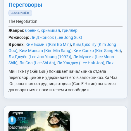
Переговоры
ЗАВЕРШЁН
The Negotiation
Жанры:
боевик
,
криминал
,
триллер
Режиссёр:
Ли Джонсок (Lee Jong Suk)
В ролях:
Ким Бомин (Kim Bo Min)
,
Ким Джонгу (Kim Jong
Goo)
,
Ким Минсан (Kim Min Sang)
,
Ким Санхо (Kim Sang Ho)
,
Ли Джуён (Lee Joo Young (1992))
,
Ли Мунсик (Lee Moon
Shik)
,
Ли Сиа (Lee Shi Ah)
,
Ли Хакджу (Lee Hak Joo)
,
Пак
Сонгын (Park Sung Geun)
,
Пак Суён (Park Soo Young (1970))
,
Мин Тхэ Гу (Хён Бин) похищает начальника отдела
Сон Еджин (Son Ye Jin)
,
Хан Гиджун (Han Ki Joong)
,
Хён Бин
переговорщиков и удерживает его в заложниках.Ха Чхэ
(Hyun Bin)
,
Чан Гван (Jang Gwang)
,
Чан Ённам (Jang Young
Юн, опытная сотрудница отдела (Сон Е Чжин) пытается
Nam)
,
Чо Ёнджин (Jo Young Jin)
,
Чон Ингём (Jung In
договориться с похитителем и освободить…
Gyeom)
,
Чха Рэхён (Cha Rae Hyoung)
,
Чхве Бёнмо (Choi
Byung Mo)
,
Ю Ёнсу (Yoo Yeon Soo)