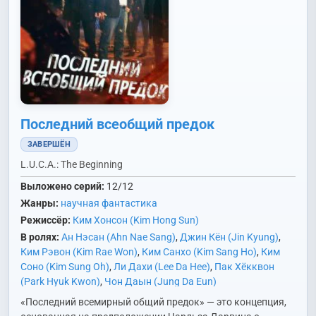
Последний всеобщий предок
ЗАВЕРШЁН
L.U.C.A.: The Beginning
Выложено серий:
12/12
Жанры:
научная фантастика
Режиссёр:
Ким Хонсон (Kim Hong Sun)
В ролях:
Ан Нэсан (Ahn Nae Sang)
,
Джин Кён (Jin Kyung)
,
Ким Рэвон (Kim Rae Won)
,
Ким Санхо (Kim Sang Ho)
,
Ким
Соно (Kim Sung Oh)
,
Ли Дахи (Lee Da Hee)
,
Пак Хёкквон
(Park Hyuk Kwon)
,
Чон Даын (Jung Da Eun)
«Последний всемирный общий предок» — это концепция,