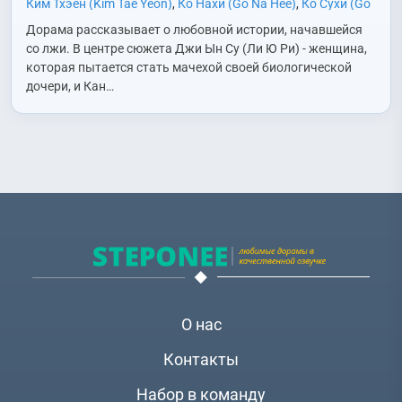
Ким Тхэён (Kim Tae Yeon)
,
Ко Нахи (Go Na Hee)
,
Ко Сухи (Go
Soo Hee)
,
Ли Вонджон (Lee Won Jong (1966))
,
Ли Ильхва
Дорама рассказывает о любовной истории, начавшейся
(Lee Il Hwa)
,
Ли Юри (Lee Yoo Ri)
,
Мун Субин (Moon Soo Bin)
,
со лжи. В центре сюжета Джи Ын Су (Ли Ю Ри) - женщина,
Нам Мённёль (Nam Myung Ryul)
,
Пэк Сони (Baek Song Yi)
,
которая пытается стать мачехой своей биологической
Сон Джэхи (Song Jae Hee)
,
Чон Сиа (Jung Si Ah)
,
Чхве
дочери, и Кан…
Дэсон (Choi Dae Sung)
,
Юн Джонхун (Yoon Jong Hoon)
,
Юн
Сонмо (Yoon Sung Mo)
О нас
Контакты
Набор в команду