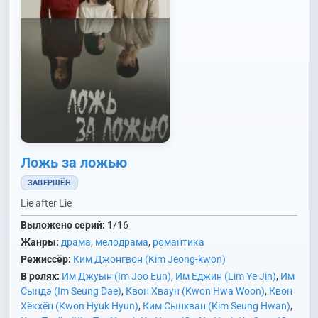
Ложь за ложью
ЗАВЕРШЁН
Lie after Lie
Выложено серий:
1/16
Жанры:
драма
,
мелодрама
,
романтика
Режиссёр:
Ким Джонгвон (Kim Jeong-kwon)
В ролях:
Им Джуын (Im Joo Eun)
,
Им Еджин (Lim Ye Jin)
,
Им
Сындэ (Im Seung Dae)
,
Квон Хваун (Kwon Hwa Woon)
,
Квон
Хёкхён (Kwon Hyuk Hyun)
,
Ким Сынхван (Kim Seung Hwan)
,