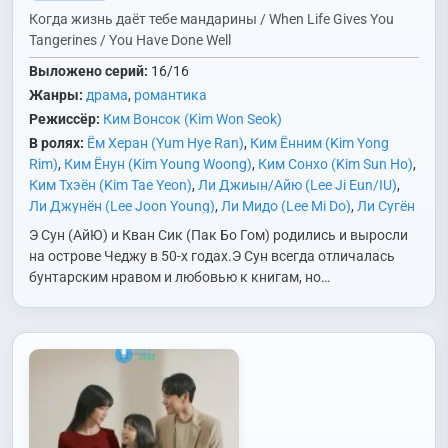
Когда жизнь даёт тебе мандарины / When Life Gives You
Tangerines / You Have Done Well
Выложено серий:
16/16
Жанры:
драма
,
романтика
Режиссёр:
Ким Вонсок (Kim Won Seok)
В ролях:
Ём Херан (Yum Hye Ran)
,
Ким Ённим (Kim Yong
Rim)
,
Ким Ёнун (Kim Young Woong)
,
Ким Сонхо (Kim Sun Ho)
,
Ким Тхэён (Kim Tae Yeon)
,
Ли Джиын/Айю (Lee Ji Eun/IU)
,
Ли Джунён (Lee Joon Young)
,
Ли Мидо (Lee Mi Do)
,
Ли Сугён
(Lee Soo Kyung)
,
Ли Суми (Lee Soo Mi)
,
Ли Чхунму (Lee Chun
Э Сун (АйЮ) и Кван Сик (Пак Бо Гом) родились и выросли
Moo)
,
Мун Сори (Moon So Ri)
,
На Мунхи (Na Moon Hee)
,
Нам
на острове Чеджу в 50-х годах.Э Сун всегда отличалась
Гиэ (Nam Ki Ae)
,
О Джонсе (Oh Jung Se)
,
О Минэ (Oh Min Ae)
,
бунтарским нравом и любовью к книгам, но…
Пак Богом (Park Bo Gum)
,
Пак Хэджун (Park Hae Joon)
,
Пэк
Дживон (Baek Ji Won)
,
Хван Джэёль (Hwang Jae Yeol)
,
Чон
Исо (Jung Yi Seo)
,
Чон Ынгён (Jung Eun Kyung)
,
Чхве Дэхун
(Choi Dae Hoon)
,
Ю Дахе (Yoo Da Hye)