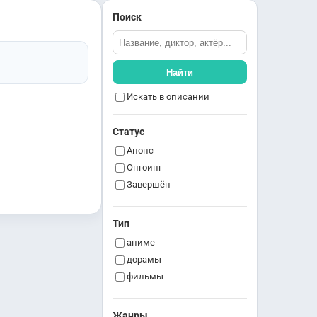
Поиск
Найти
Искать в описании
Статус
Анонс
Онгоинг
Завершён
Тип
аниме
дорамы
фильмы
Жанры