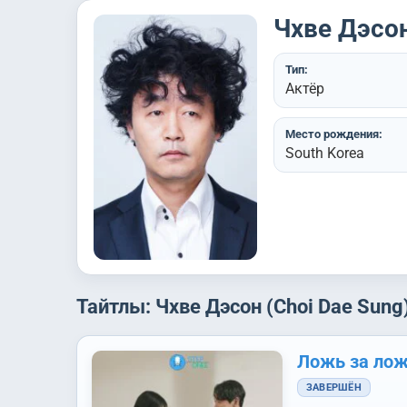
Чхве Дэсон
Тип:
Актёр
Место рождения:
South Korea
Тайтлы: Чхве Дэсон (Choi Dae Sung
Ложь за ло
ЗАВЕРШЁН