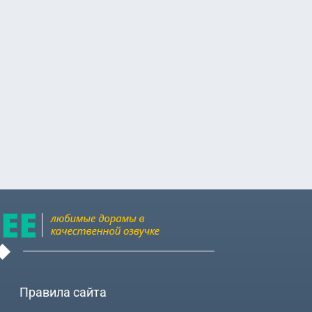
Дэсон (Choi
нхун (Yoon
нмо (Yoon
Правила сайта