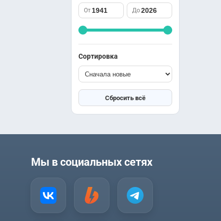
саспенс
Южная Корея
От
До
спорт
Япония
триллер
ужасы
фантастика
Сортировка
фэнтези
школа
юриспруденция
Сбросить всё
Мы в социальных сетях