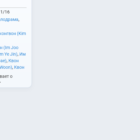
1/16
елодрама
,
онгвон (Kim
 (Im Joo
m Ye Jin)
,
Им
ae)
,
Квон
 Woon)
,
Квон
k Hyun)
,
Ким
вает о
ng Hwan)
,
,
e Yeon)
,
Ко
и. В центре
Ко Сухи (Go
 (Ли Ю Ри) -
жон (Lee Won
 пытается
ьхва (Lee Il
оей
Yoo Ri)
,
Мун
чери, и Кан…
in)
,
Нам
ng Ryul)
,
ng Yi)
,
Сон
Hee)
,
Чон Сиа