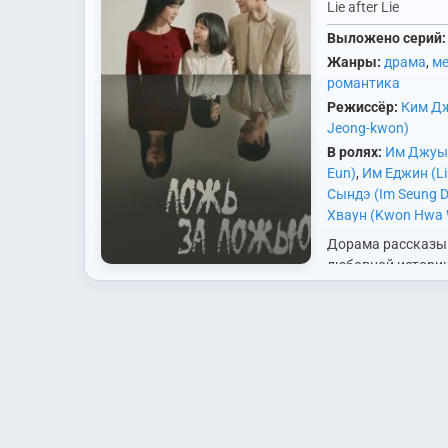
Lie after Lie
Выложено серий:
Жанры:
драма
,
м
романтика
Режиссёр:
Ким Дж
Jeong-kwon)
В ролях:
Им Джуын
Eun)
,
Им Еджин (Li
Сындэ (Im Seung D
Хваун (Kwon Hwa
Хёкхён (Kwon Hyu
Дорама рассказы
Сынхван (Kim Seu
любовной истории
Ким Тхэён (Kim Ta
начавшейся со лж
Нахи (Go Na Hee)
,
сюжета Джи Ын Су
Soo Hee)
,
Ли Вонд
женщина, которая
Jong (1966))
,
Ли Ил
стать мачехой св
Hwa)
,
Ли Юри (Lee 
биологической до
Субин (Moon Soo B
Мённёль (Nam Myu
Пэк Сони (Baek So
Джэхи (Song Jae 