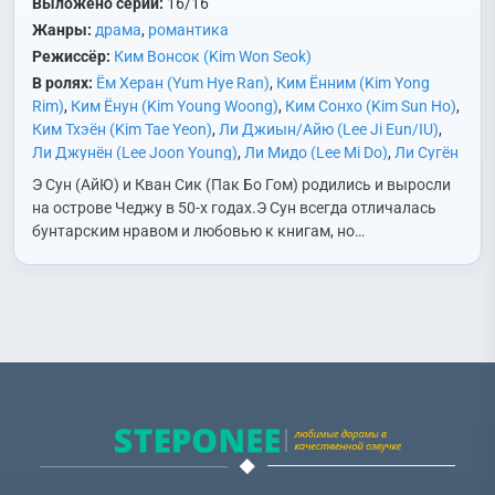
Выложено серий:
16/16
Жанры:
драма
,
романтика
Режиссёр:
Ким Вонсок (Kim Won Seok)
В ролях:
Ём Херан (Yum Hye Ran)
,
Ким Ённим (Kim Yong
Rim)
,
Ким Ёнун (Kim Young Woong)
,
Ким Сонхо (Kim Sun Ho)
,
Ким Тхэён (Kim Tae Yeon)
,
Ли Джиын/Айю (Lee Ji Eun/IU)
,
Ли Джунён (Lee Joon Young)
,
Ли Мидо (Lee Mi Do)
,
Ли Сугён
(Lee Soo Kyung)
,
Ли Суми (Lee Soo Mi)
,
Ли Чхунму (Lee Chun
Э Сун (АйЮ) и Кван Сик (Пак Бо Гом) родились и выросли
Moo)
,
Мун Сори (Moon So Ri)
,
На Мунхи (Na Moon Hee)
,
Нам
на острове Чеджу в 50-х годах.Э Сун всегда отличалась
Гиэ (Nam Ki Ae)
,
О Джонсе (Oh Jung Se)
,
О Минэ (Oh Min Ae)
,
бунтарским нравом и любовью к книгам, но…
Пак Богом (Park Bo Gum)
,
Пак Хэджун (Park Hae Joon)
,
Пэк
Дживон (Baek Ji Won)
,
Хван Джэёль (Hwang Jae Yeol)
,
Чон
Исо (Jung Yi Seo)
,
Чон Ынгён (Jung Eun Kyung)
,
Чхве Дэхун
(Choi Dae Hoon)
,
Ю Дахе (Yoo Da Hye)