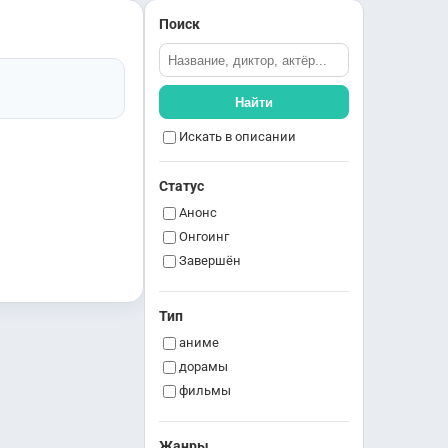
Поиск
Найти
Искать в описании
Статус
Анонс
Онгоинг
Завершён
Тип
аниме
дорамы
фильмы
Жанры