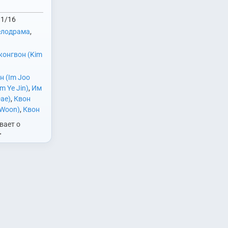
1/16
елодрама
,
онгвон (Kim
 (Im Joo
m Ye Jin)
,
Им
ae)
,
Квон
 Woon)
,
Квон
k Hyun)
,
Ким
вает о
ng Hwan)
,
,
e Yeon)
,
Ко
и. В центре
Ко Сухи (Go
 (Ли Ю Ри) -
жон (Lee Won
 пытается
ьхва (Lee Il
оей
Yoo Ri)
,
Мун
чери, и Кан…
in)
,
Нам
ng Ryul)
,
ng Yi)
,
Сон
Hee)
,
Чон Сиа