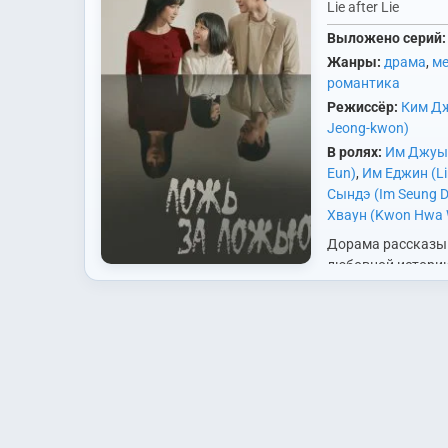
Lie after Lie
Выложено серий:
Жанры:
драма
,
м
романтика
Режиссёр:
Ким Дж
Jeong-kwon)
В ролях:
Им Джуын
Eun)
,
Им Еджин (Li
Сындэ (Im Seung D
Хваун (Kwon Hwa
Хёкхён (Kwon Hyu
Дорама рассказы
Сынхван (Kim Seu
любовной истории
Ким Тхэён (Kim Ta
начавшейся со лж
Нахи (Go Na Hee)
,
сюжета Джи Ын Су
Soo Hee)
,
Ли Вонд
женщина, которая
Jong (1966))
,
Ли Ил
стать мачехой св
Hwa)
,
Ли Юри (Lee 
биологической до
Субин (Moon Soo B
Мённёль (Nam Myu
Пэк Сони (Baek So
Джэхи (Song Jae 