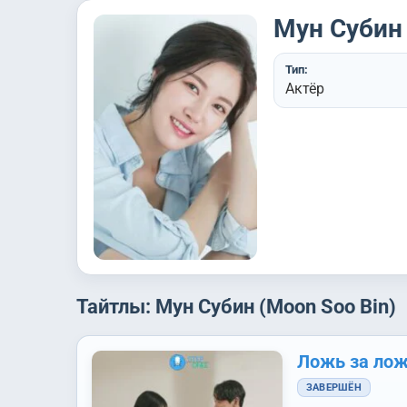
Мун Субин 
Тип:
Актёр
Тайтлы: Мун Субин (Moon Soo Bin)
Ложь за ло
ЗАВЕРШЁН