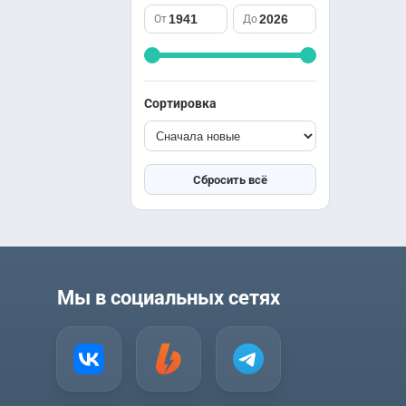
саспенс
Южная Корея
От
До
спорт
Япония
триллер
ужасы
фантастика
Сортировка
фэнтези
школа
юриспруденция
Сбросить всё
Мы в социальных сетях