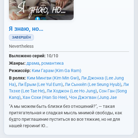
Я знаю, но…
ЗАВЕРШЁН
Nevertheless
Выложено серий:
10/10
Жанры:
драма
,
романтика
Режиссёр:
Ким Гарам (Kim Ga Ram)
В ролях:
Ким Мингви (Kim Min Gwi)
,
Ли Джонха (Lee Jung
Ha)
,
Ли Ёрым (Lee Yul Eum)
,
Ли Сынхёп (Lee Seung Hyub)
,
Ли
Тхэхе (Lee Tae He)
,
Ли Ходжон (Lee Ho Jung)
,
Сон Ган (Song
Kang)
,
Хан Сохи (Han So Hee)
,
Чон Джэгван (Jung Jae
Kwang)
,
Чхэ Джонхёп (Chae Jong Hyeop)
,
Юн Сабон (Yoon
"А мы можем быть близки без отношений?", — такая
Sa Bong)
,
Ян Хеджи (Yang Hye Ji)
притягательная и сладкая мысль мнимой свободы, как
будто приглашение пуститься во все тяжкие, но не для
нашей героини! Ю…