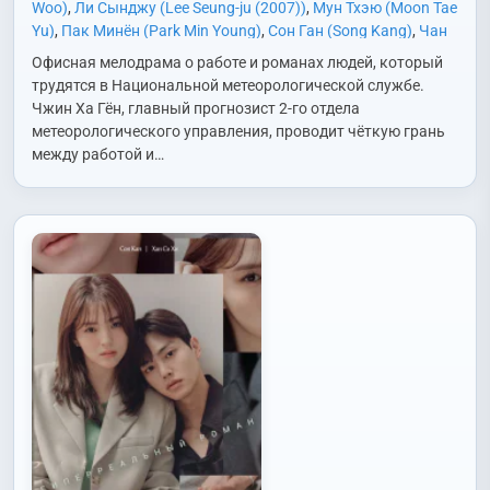
Woo)
,
Ли Сынджу (Lee Seung-ju (2007))
,
Мун Тхэю (Moon Tae
Yu)
,
Пак Минён (Park Min Young)
,
Сон Ган (Song Kang)
,
Чан
Соён (Jang So Yeon)
,
Чон Унсон (Jung Woon Sun)
,
Чхэ Соын
Офисная мелодрама о работе и романах людей, который
(Chae Seo Eun)
,
Юн Пак (Yoon Park)
,
Юн Сабон (Yoon Sa
трудятся в Национальной метеорологической службе.
Bong)
Чжин Ха Гён, главный прогнозист 2-го отдела
метеорологического управления, проводит чёткую грань
между работой и…