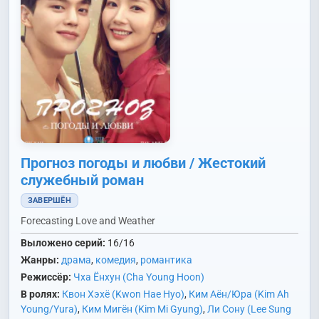
Прогноз погоды и любви / Жестокий
служебный роман
ЗАВЕРШЁН
Forecasting Love and Weather
Выложено серий:
16/16
Жанры:
драма
,
комедия
,
романтика
Режиссёр:
Чха Ёнхун (Cha Young Hoon)
В ролях:
Квон Хэхё (Kwon Hae Hyo)
,
Ким Аён/Юра (Kim Ah
Young/Yura)
,
Ким Мигён (Kim Mi Gyung)
,
Ли Сону (Lee Sung