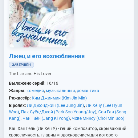
Лжец и его возлюбленная
ЗАВЕРШЁН
The Liar and His Lover
Выложено серий:
16/16
Жанры:
комедия
,
музыкальный
,
романтика
Режиссёр:
Ким Джинмин (Kim Jin Min)
В ролях:
Ли Джонджин (Lee Jung Jin)
,
Ли Хёну (Lee Hyun
Woo)
,
Пак Суён/Джой (Park Soo Young/Joy)
,
Сон Ган (Song
Kang)
,
Чан Гиён (Jang Ki Yong)
,
Чхве Минсу (Choi Min Soo)
Кан Хан Гёль (Ли Хён У) - гений композитор, скрывающий
свою личность, главным вдохновением для которого