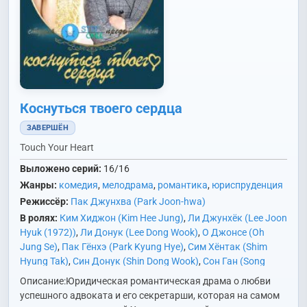
Коснуться твоего сердца
ЗАВЕРШЁН
Touch Your Heart
Выложено серий:
16/16
Жанры:
комедия
,
мелодрама
,
романтика
,
юриспруденция
Режиссёр:
Пак Джунхва (Park Joon-hwa)
В ролях:
Ким Хиджон (Kim Hee Jung)
,
Ли Джунхёк (Lee Joon
Hyuk (1972))
,
Ли Донук (Lee Dong Wook)
,
О Джонсе (Oh
Jung Se)
,
Пак Гёнхэ (Park Kyung Hye)
,
Сим Хёнтак (Shim
Hyung Tak)
,
Син Донук (Shin Dong Wook)
,
Сон Ган (Song
Kang)
,
Сон Сонюн (Son Sung Yoon)
,
Чан Гиён (Jang Ki Yong)
,
Описание:Юридическая романтическая драма о любви
Чан Соён (Jang So Yeon)
,
Ю Инна (Yoo In Na)
успешного адвоката и его секретарши, которая на самом