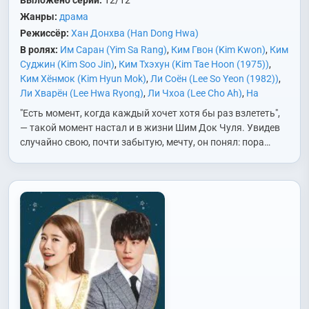
Выложено серий:
12/12
Жанры:
драма
Режиссёр:
Хан Донхва (Han Dong Hwa)
В ролях:
Им Саран (Yim Sa Rang)
,
Ким Гвон (Kim Kwon)
,
Ким
Суджин (Kim Soo Jin)
,
Ким Тхэхун (Kim Tae Hoon (1975))
,
Ким Хёнмок (Kim Hyun Mok)
,
Ли Соён (Lee So Yeon (1982))
,
Ли Хварён (Lee Hwa Ryong)
,
Ли Чхоа (Lee Cho Ah)
,
На
Мунхи (Na Moon Hee)
,
Пак Инхван (Park In Hwan)
,
Син
"Есть момент, когда каждый хочет хотя бы раз взлететь",
Ынджон (Sin Eun Jung)
,
Со Ингук (Seo In Gook)
,
Сон Ган
— такой момент настал и в жизни Шим Док Чуля. Увидев
(Song Kang)
,
Хо Хёнгю (Heo Hyung Kyu)
,
Хон Сынхи (Hong
случайно свою, почти забытую, мечту, он понял: пора…
Seung Hee)
,
Чо Бокрэ (Jo Bok Rae)
,
Чо Сонха (Jo Sung Ha)
,
Чон Хитхэ (Jung Hee Tae)
,
Чон Хэгюн (Jung Hae Kyun)
,
Юн
Джихе (Yoon Ji Hye)