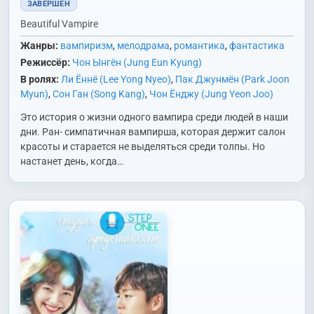
ЗАВЕРШЁН
Beautiful Vampire
Жанры:
вампиризм
,
мелодрама
,
романтика
,
фантастика
Режиссёр:
Чон Ынгён (Jung Eun Kyung)
В ролях:
Ли Ённё (Lee Yong Nyeo)
,
Пак Джунмён (Park Joon
Myun)
,
Сон Ган (Song Kang)
,
Чон Ёнджу (Jung Yeon Joo)
Это история о жизни одного вампира среди людей в наши
дни. Ран- симпатичная вампирша, которая держит салон
красоты и старается не выделяться среди толпы. Но
настанет день, когда…