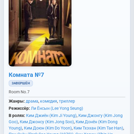
Комната №7
ЗАВЕРШЁН
Room No.7
Жанры:
драма
,
комедия
,
триллер
Режиссёр:
Ли Ёнсын (Lee Yong Seung)
В ролях:
Ким Джиён (Kim Ji Young)
,
Ким Джонгу (Kim Jong
Goo)
,
Ким Джонсу (Kim Jong Soo)
,
Ким Донён (Kim Dong
Young)
,
Ким Доюн (Kim Do Yoon)
,
Ким Тхэхан (Kim Tae Han)
,