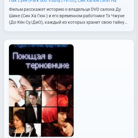
Пак Суён (Park Soo Young (1970))
,
Син Хагюн (Shin Ha
Kyun)
,
То Гёнсу/ДиО (Do Kyung Soo/D.O.)
,
У Джихён (Woo Ji
Фильм расскажет историю о владельце DVD салона Ду
Hyun)
,
Хван Джонмин (Hwang Jung Min)
,
Чон Сокхо (Jun
Шике (Син Ха Гюн ) и его временном работнике Тэ Чжуне
Suk Ho)
,
Чон Сынгиль (Jung Seung Gil)
,
Чон Хитхэ (Jung Hee
(До Кён Су/ДиО), каждый из которых хранит свою тайну…
Tae)
,
Чхве Мусон (Choi Moo Sung)