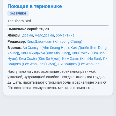
Поющая в терновнике
ЗАВЕРШЁН
The Thorn Bird
Выложено серий:
20/20
Жанры:
драма
,
мелодрама
,
романтика
Режиссёр:
Ким Джончхан (Kim Jong Chang)
В ролях:
Ан Сынхун (Ahn Seung Hun)
,
Ким Донён (Kim Dong
Young)
,
Ким Минджон (Kim Min Jung)
,
Ким Сохён (Kim Seo
Hyun)
,
Ким Сохён (Kim So Hyun)
,
Ким Хаын (Kim Ha Eun)
,
Ли
Вонджэ (Lee Won Jae (1958))
,
Ли Вонджэ (Lee Won Jae
(1978))
,
Ли Миён (Lee Mi Young)
,
Ли Тхэри (Lee Tae Ri)
,
О
Наступало ли у вас осознание своей непоправимой,
Хёнгён (Oh Hyun Kyung)
,
Пак Джииль (Park Ji Il)
,
Со Доён
ужасной, чудовищной ошибки - когда становится трудно
(Seo Do Young)
,
Сон Оксук (Song Ok Sook)
,
Хан Хеджин (Han
дышать, накатывают огромная боль и раскаяние? Хан Ю
Hye Jin)
,
Чан Минхо (Jang Min Ho)
,
Чон Ганхи (Jung Kang
Гён всю сознательную жизнь мечтала отомстить…
Hee)
,
Чон Гёнсун (Jung Kyung Soon)
,
Чон Ёнсоп (Jung Young
Sub)
,
Чон Игап (Jung Ui Kap)
,
Чон Ынбёль (Jung Eun Byul)
,
Чу Санук (Joo Sang Wook)
,
Чха Хваён (Cha Hwa Yeon)
,
Чхве
Джэвон (Choi Jae Won)
,
Чхве Санхун (Choi Sang Hoon)
,
Юн
Джонын (Yoon Jung Eun)