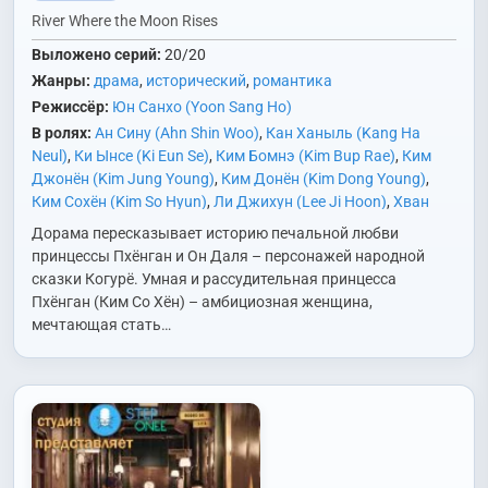
River Where the Moon Rises
Выложено серий:
20/20
Жанры:
драма
,
исторический
,
романтика
Режиссёр:
Юн Санхо (Yoon Sang Ho)
В ролях:
Ан Сину (Ahn Shin Woo)
,
Кан Ханыль (Kang Ha
Neul)
,
Ки Ынсе (Ki Eun Se)
,
Ким Бомнэ (Kim Bup Rae)
,
Ким
Джонён (Kim Jung Young)
,
Ким Донён (Kim Dong Young)
,
Ким Сохён (Kim So Hyun)
,
Ли Джихун (Lee Ji Hoon)
,
Хван
Ёнхи (Hwang Young Hee)
,
Хо Джонын (Heo Jung Eun)
,
Чха
Дорама пересказывает историю печальной любви
Гвансу (Cha Kwang Soo)
,
Чхве Юхва (Choi Yoo Hwa)
принцессы Пхёнган и Он Даля – персонажей народной
сказки Когурё. Умная и рассудительная принцесса
Пхёнган (Ким Со Хён) – амбициозная женщина,
мечтающая стать…