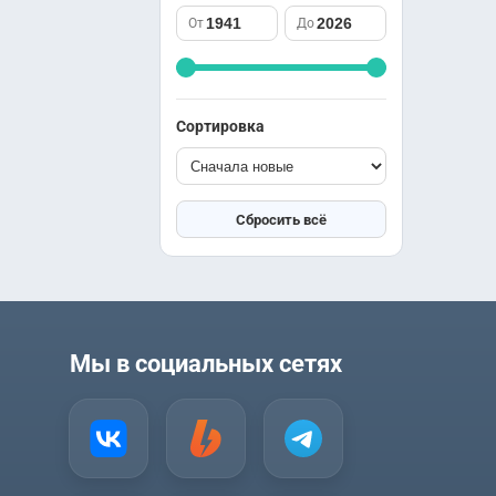
саспенс
Южная Корея
От
До
спорт
Япония
триллер
ужасы
фантастика
Сортировка
фэнтези
школа
юриспруденция
Сбросить всё
Мы в социальных сетях