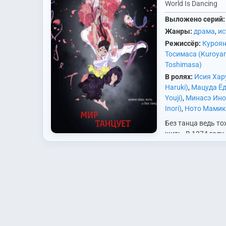
World Is Dancing
Выложено серий:
Жанры:
драма
,
ис
Режиссёр:
Куроян
Тосимаса (Kuroya
Toshimasa)
В ролях:
Исия Хару
Haruki)
,
Мацуда Ёд
Youji)
,
Минасэ Ино
Inori)
,
Ното Мамик
Mamiko)
,
Пак Роми
Без танца ведь т
Савасиро Миюки (
жить. В 1374 году
Miyuki)
,
Сэто Хадзу
эпоху противосто
Hazuki)
,
Тобита Но
Северного и Южно
Nobuo)
,
Утида Маа
сёгун Северного 
Maaya)
,
Ханамори
Асикага Ёсимицу 
(Hanamori Yumiri)
большую власть. 
сын…