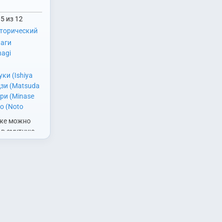
5 из 12
торический
аги
nagi
ки (Ishiya
зи (Matsuda
ри (Minase
о (Noto
 (Pak Romi)
,
оже можно
Sawashiro
, в смутную
ки (Seto
яния
буо (Tobita
го дворов,
я (Uchida
двора
 Юмири
набирал всё
Онияся,