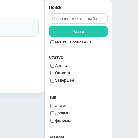
Поиск
Найти
Искать в описании
Статус
Анонс
Онгоинг
Завершён
Тип
аниме
дорамы
фильмы
Жанры