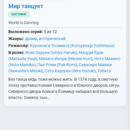
Мир танцует
ОНГОИНГ
World Is Dancing
Выложено серий:
5 из 12
Жанры:
драма
,
исторический
Режиссёр:
Куроянаги Тосимаса (Kuroyanagi Toshimasa)
В ролях:
Исия Харуки (Ishiya Haruki)
,
Мацуда Ёдзи
(Matsuda Youji)
,
Минасэ Инори (Minase Inori)
,
Ното Мамико
(Noto Mamiko)
,
Пак Роми (Pak Romi)
,
Савасиро Миюки
(Sawashiro Miyuki)
,
Сэто Хадзуки (Seto Hazuki)
,
Тобита
Нобуо (Tobita Nobuo)
,
Утида Маая (Uchida Maaya)
,
Без танца ведь тоже можно жить. В 1374 году, в смутную
Ханамори Юмири (Hanamori Yumiri)
эпоху противостояния Северного и Южного дворов, сёгун
Северного двора Асикага Ёсимицу набирал всё большую
власть. Онияся, сын…