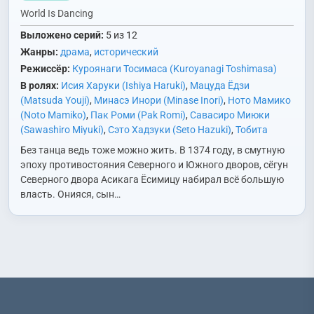
World Is Dancing
Выложено серий:
5 из 12
Жанры:
драма
,
исторический
Режиссёр:
Куроянаги Тосимаса (Kuroyanagi Toshimasa)
В ролях:
Исия Харуки (Ishiya Haruki)
,
Мацуда Ёдзи
(Matsuda Youji)
,
Минасэ Инори (Minase Inori)
,
Ното Мамико
(Noto Mamiko)
,
Пак Роми (Pak Romi)
,
Савасиро Миюки
(Sawashiro Miyuki)
,
Сэто Хадзуки (Seto Hazuki)
,
Тобита
Нобуо (Tobita Nobuo)
,
Утида Маая (Uchida Maaya)
,
Без танца ведь тоже можно жить. В 1374 году, в смутную
Ханамори Юмири (Hanamori Yumiri)
эпоху противостояния Северного и Южного дворов, сёгун
Северного двора Асикага Ёсимицу набирал всё большую
власть. Онияся, сын…