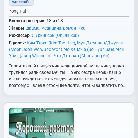
ЗАВЕРШЁН
Yong Pal
Выложено серий:
18 из 18
Жанры:
драма
,
медицина
,
романтика
Режиссёр:
О Джинсок (Oh Jin Suk)
В ролях:
Ким Тхэхи (Kim Tae-Hee)
,
Мун Джунвон/Джувон
(Moon Joon Won/Joo Won)
,
Чо Хёнджэ (Jo Hyun Jae)
,
Чон
Унин (Jung Woong In)
,
Чхэ Джонан (Chae Jung An)
Талантливый выпускник медицинской академии упорно
трудился ради своей мечты. Но его сестра неожиданно
стала нуждаться в еженедельном почечном диализе,
поэтому он влез в огромные долги. Чтобы заплатить по…