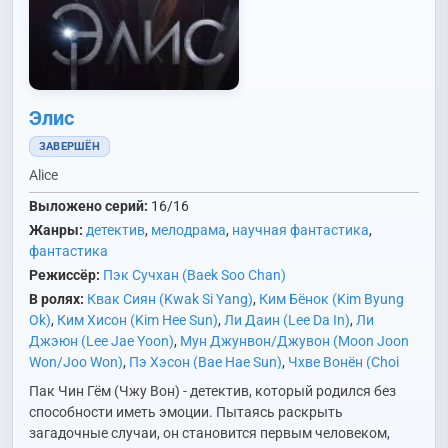
Элис
ЗАВЕРШЁН
Alice
Выложено серий:
16/16
Жанры:
детектив
,
мелодрама
,
научная фантастика
,
фантастика
Режиссёр:
Пэк Сучхан (Baek Soo Chan)
В ролях:
Квак Сиян (Kwak Si Yang)
,
Ким Бёнок (Kim Byung
Ok)
,
Ким Хисон (Kim Hee Sun)
,
Ли Даин (Lee Da In)
,
Ли
Джэюн (Lee Jae Yoon)
,
Мун Джунвон/Джувон (Moon Joon
Won/Joo Won)
,
Пэ Хэсон (Bae Hae Sun)
,
Чхве Вонён (Choi
Won Young)
Пак Чин Гём (Чжу Вон) - детектив, который родился без
способности иметь эмоции. Пытаясь раскрыть
загадочные случаи, он становится первым человеком,