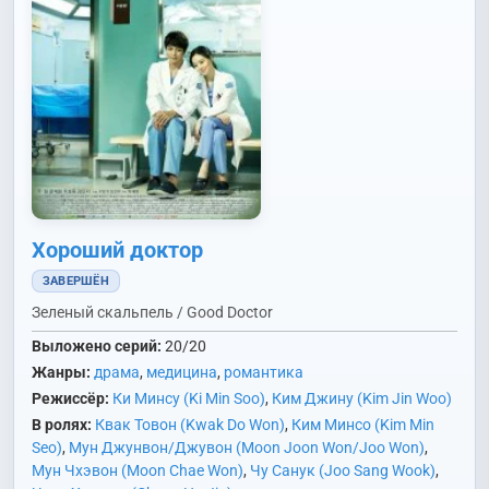
Хороший доктор
ЗАВЕРШЁН
Зеленый скальпель / Good Doctor
Выложено серий:
20/20
Жанры:
драма
,
медицина
,
романтика
Режиссёр:
Ки Минсу (Ki Min Soo)
,
Ким Джину (Kim Jin Woo)
В ролях:
Квак Товон (Kwak Do Won)
,
Ким Минсо (Kim Min
Seo)
,
Мун Джунвон/Джувон (Moon Joon Won/Joo Won)
,
Мун Чхэвон (Moon Chae Won)
,
Чу Санук (Joo Sang Wook)
,