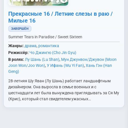
Прекрасные 16 / Летние слезы в раю /
Милые 16
ЗАВЕРШЁН
Summer Tears in Paradise / Sweet Sixteen
Жанры:
драма
,
романтика
Режиссёр:
Чо Джингю (Cho Jin Gyu)
В ролях:
Лу Шань (Lu Shan)
,
Мун Джунвон/Джувон (Moon
Joon Won/Joo Won)
,
У Ифань (Wu Yi Fan)
,
Хань Гэн (Han
Geng)
28-летняя Шу Яван (Лу Шань) работает ландшафтным
дизайнером. Она выросла в семье военных и с
шестнадцати лет была вынуждена приглядывать за Ся Му
(Крис), который стал свидетелем ужасных…