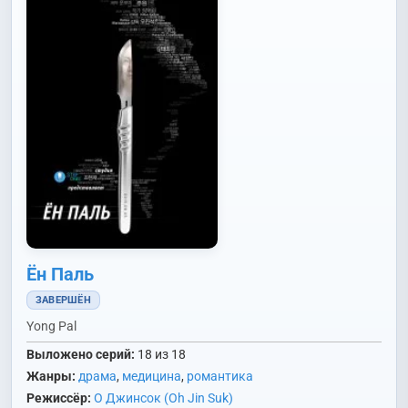
Ён Паль
ЗАВЕРШЁН
Yong Pal
Выложено серий:
18 из 18
Жанры:
драма
,
медицина
,
романтика
Режиссёр:
О Джинсок (Oh Jin Suk)