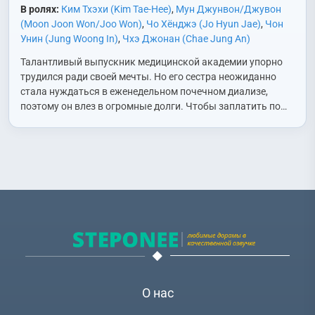
В ролях:
Ким Тхэхи (Kim Tae-Hee)
,
Мун Джунвон/Джувон
(Moon Joon Won/Joo Won)
,
Чо Хёнджэ (Jo Hyun Jae)
,
Чон
Унин (Jung Woong In)
,
Чхэ Джонан (Chae Jung An)
Талантливый выпускник медицинской академии упорно
трудился ради своей мечты. Но его сестра неожиданно
стала нуждаться в еженедельном почечном диализе,
поэтому он влез в огромные долги. Чтобы заплатить по…
О нас