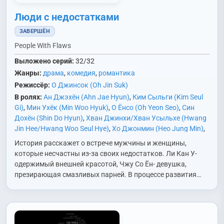
Люди с недостатками
ЗАВЕРШЁН
People With Flaws
Выложено серий:
32/32
Жанры:
драма
,
комедия
,
романтика
Режиссёр:
О Джинсок (Oh Jin Suk)
В ролях:
Ан Джэхён (Ahn Jae Hyun)
,
Ким Сыльги (Kim Seul
Gi)
,
Мин Ухёк (Min Woo Hyuk)
,
О Ёнсо (Oh Yeon Seo)
,
Син
Дохён (Shin Do Hyun)
,
Хван Джинхи/Хван Усыльхе (Hwang
Jin Hee/Hwang Woo Seul Hye)
,
Хо Джонмин (Heo Jung Min)
,
Чан Юсан (Jang Yoo Sang)
,
Чу Хаын (Joo Hae Eun)
,
Чха
История расскажет о встрече мужчины и женщины,
Инха (Cha In Ha)
которые несчастны из-за своих недостатков. Ли Кан У-
одержимый внешней красотой, Чжу Со Ён- девушка,
презирающая смазливых парней. В процессе развития…