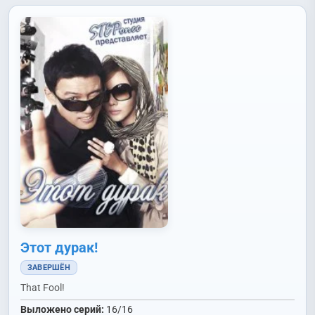
Чу Санук (Joo Sang Wook)
,
Чха Хваён (Cha Hwa Yeon)
,
Чхве
Джэвон (Choi Jae Won)
,
Чхве Санхун (Choi Sang Hoon)
,
Юн
Джонын (Yoon Jung Eun)
Этот дурак!
ЗАВЕРШЁН
That Fool!
Выложено серий:
16/16