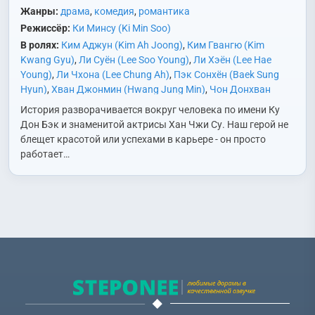
Жанры:
драма
,
комедия
,
романтика
Режиссёр:
Ки Минсу (Ki Min Soo)
В ролях:
Ким Аджун (Kim Ah Joong)
,
Ким Гвангю (Kim
Kwang Gyu)
,
Ли Суён (Lee Soo Young)
,
Ли Хэён (Lee Hae
Young)
,
Ли Чхона (Lee Chung Ah)
,
Пэк Сонхён (Baek Sung
Hyun)
,
Хван Джонмин (Hwang Jung Min)
,
Чон Донхван
(Jung Dong Hwan)
,
Чон Мисон (Jeon Mi Sun)
,
Чу Санук (Joo
История разворачивается вокруг человека по имени Ку
Sang Wook)
,
Юн Джусан (Yoon Joo Sang)
,
Юн Миджу (Yun Mi
Дон Бэк и знаменитой актрисы Хан Чжи Су. Наш герой не
Joo)
блещет красотой или успехами в карьере - он просто
работает…