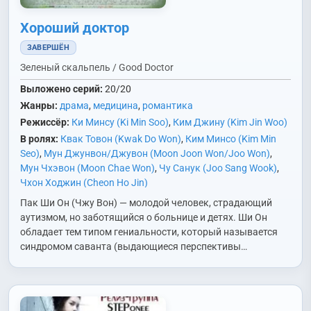
Хороший доктор
ЗАВЕРШЁН
Зеленый скальпель / Good Doctor
Выложено серий:
20/20
Жанры:
драма
,
медицина
,
романтика
Режиссёр:
Ки Минсу (Ki Min Soo)
,
Ким Джину (Kim Jin Woo)
В ролях:
Квак Товон (Kwak Do Won)
,
Ким Минсо (Kim Min
Seo)
,
Мун Джунвон/Джувон (Moon Joon Won/Joo Won)
,
Мун Чхэвон (Moon Chae Won)
,
Чу Санук (Joo Sang Wook)
,
Чхон Ходжин (Cheon Ho Jin)
Пак Ши Он (Чжу Вон) — молодой человек, страдающий
аутизмом, но заботящийся о больнице и детях. Ши Он
обладает тем типом гениальности, который называется
синдромом саванта (выдающиеся перспективы…