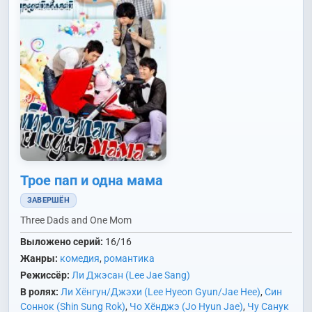
Трое пап и одна мама
ЗАВЕРШЁН
Three Dads and One Mom
Выложено серий:
16/16
Жанры:
комедия
,
романтика
Режиссёр:
Ли Джэсан (Lee Jae Sang)
В ролях:
Ли Хёнгун/Джэхи (Lee Hyeon Gyun/Jae Hee)
,
Син
Соннок (Shin Sung Rok)
,
Чо Хёнджэ (Jo Hyun Jae)
,
Чу Санук