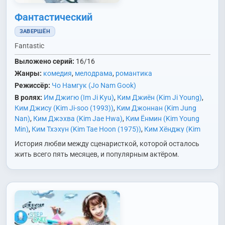
Фантастический
ЗАВЕРШЁН
Fantastic
Выложено серий:
16/16
Жанры:
комедия
,
мелодрама
,
романтика
Режиссёр:
Чо Намгук (Jo Nam Gook)
В ролях:
Им Джигю (Im Ji Kyu)
,
Ким Джиён (Kim Ji Young)
,
Ким Джису (Kim Ji-soo (1993))
,
Ким Джоннан (Kim Jung
Nan)
,
Ким Джэхва (Kim Jae Hwa)
,
Ким Ёнмин (Kim Young
Min)
,
Ким Тхэхун (Kim Tae Hoon (1975))
,
Ким Хёнджу (Kim
Hyun Joo)
,
Пак Сиён (Park Si Yeon)
,
Чо Джэюн (Jo Jae Yun)
,
История любви между сценаристкой, которой осталось
Чу Санук (Joo Sang Wook)
,
Юн Дживон (Yoon Ji Won)
,
Юн
жить всего пять месяцев, и популярным актёром.
Соджон (Yoon So Jung)