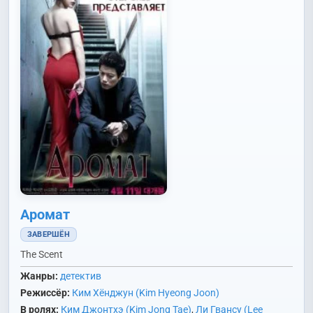
Аромат
ЗАВЕРШЁН
The Scent
Жанры:
детектив
Режиссёр:
Ким Хёнджун (Kim Hyeong Joon)
В ролях:
Ким Джонтхэ (Kim Jong Tae)
,
Ли Гвансу (Lee