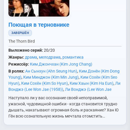
Поющая в терновнике
ЗАВЕРШЁН
The Thorn Bird
Выложено серий:
20/20
Жанры:
драма
,
мелодрама
,
романтика
Режиссёр:
Ким Джончхан (Kim Jong Chang)
В ролях:
Ан Сынхун (Ahn Seung Hun)
,
Ким Донён (Kim Dong
Young)
,
Ким Минджон (Kim Min Jung)
,
Ким Сохён (Kim Seo
Hyun)
,
Ким Сохён (Kim So Hyun)
,
Ким Хаын (Kim Ha Eun)
,
Ли
Вонджэ (Lee Won Jae (1958))
,
Ли Вонджэ (Lee Won Jae
(1978))
,
Ли Миён (Lee Mi Young)
,
Ли Тхэри (Lee Tae Ri)
,
О
Наступало ли у вас осознание своей непоправимой,
Хёнгён (Oh Hyun Kyung)
,
Пак Джииль (Park Ji Il)
,
Со Доён
ужасной, чудовищной ошибки - когда становится трудно
(Seo Do Young)
,
Сон Оксук (Song Ok Sook)
,
Хан Хеджин (Han
дышать, накатывают огромная боль и раскаяние? Хан Ю
Hye Jin)
,
Чан Минхо (Jang Min Ho)
,
Чон Ганхи (Jung Kang
Гён всю сознательную жизнь мечтала отомстить…
Hee)
,
Чон Гёнсун (Jung Kyung Soon)
,
Чон Ёнсоп (Jung Young
Sub)
,
Чон Игап (Jung Ui Kap)
,
Чон Ынбёль (Jung Eun Byul)
,