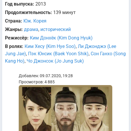
Год выпуска:
2013
Продолжительность:
139 минут
Страна:
Юж. Корея
Жанры:
драма
,
исторический
Режиссёр:
Ким Донхёк (Kim Dong Hyuk)
В ролях:
Ким Хесу (Kim Hye Soo)
,
Ли Джонджэ (Lee
Jung Jae)
,
Пэк Юнсик (Baek Yoon Shik)
,
Сон Ганхо (Song
Kang Ho)
,
Чо Джонсок (Jo Jung Suk)
Добавлен: 09.07.2020, 19:28
Просмотров: 4 885