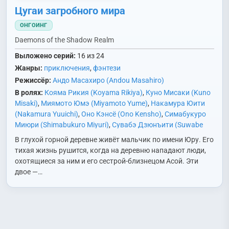
Цугаи загробного мира
ОНГОИНГ
Daemons of the Shadow Realm
Выложено серий:
16 из 24
Жанры:
приключения
,
фэнтези
Режиссёр:
Андо Масахиро (Andou Masahiro)
В ролях:
Кояма Рикия (Koyama Rikiya)
,
Куно Мисаки (Kuno
Misaki)
,
Миямото Юмэ (Miyamoto Yume)
,
Накамура Юити
(Nakamura Yuuichi)
,
Оно Кэнсё (Ono Kensho)
,
Симабукуро
Миюри (Shimabukuro Miyuri)
,
Сувабэ Дзюнъити (Suwabe
Junichi)
,
Хонда Такако (Honda Takako)
В глухой горной деревне живёт мальчик по имени Юру. Его
тихая жизнь рушится, когда на деревню нападают люди,
охотящиеся за ним и его сестрой-близнецом Асой. Эти
двое —…