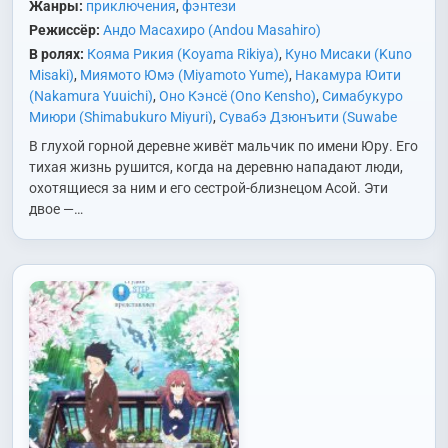
Жанры:
приключения
,
фэнтези
Режиссёр:
Андо Масахиро (Andou Masahiro)
В ролях:
Кояма Рикия (Koyama Rikiya)
,
Куно Мисаки (Kuno
Misaki)
,
Миямото Юмэ (Miyamoto Yume)
,
Накамура Юити
(Nakamura Yuuichi)
,
Оно Кэнсё (Ono Kensho)
,
Симабукуро
Миюри (Shimabukuro Miyuri)
,
Сувабэ Дзюнъити (Suwabe
Junichi)
,
Хонда Такако (Honda Takako)
В глухой горной деревне живёт мальчик по имени Юру. Его
тихая жизнь рушится, когда на деревню нападают люди,
охотящиеся за ним и его сестрой-близнецом Асой. Эти
двое —…