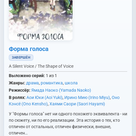
Форма голоса
ЗАВЕРШЁН
A Silent Voice / The Shape of Voice
Выложено серий:
1 из 1
Жанры:
драма
,
романтика
,
школа
Режиссёр:
Ямада Наоко (Yamada Naoko)
В ролях:
Аои Юки (Aoi Yuki)
,
Ирино Мию (Irino Miyu)
,
Оно
Кэнсё (Ono Kensho)
,
Хаями Саори (Saori Hayami)
У "Формы голоса" нет ни одного похожего эквивалента - ни
по сюжету, ни по его реализации. Эта история о тех, кто
отличен от остальных, отличен физически, внешне,
отличен…